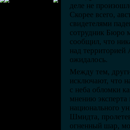
деле не произошл
Скорее всего, ав
свидетелями паде
сотрудник Бюро 
сообщил, что ник
над территорией 
ожидалось.
Между тем, други
исключают, что н
с неба обломки ка
мнению эксперта 
национального ун
Шмидта, пролетев
огненный шар, мо