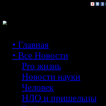
Расскажи друзьям:
• Главная
• Все Новости
Pro жизнь
Новости науки
Человек
НЛО и пришельцы