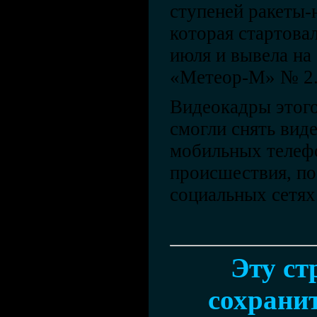
ступеней ракеты-
которая стартова
июля и вывела на
«Метеор-М» № 2
Видеокадры этог
смогли снять вид
мобильных телеф
происшествия, по
социальных сетях
Эту ст
сохранит