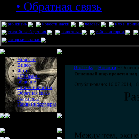
• Обратная связь
pro жизнь
новости науки
человек
нло и приш
стихийные бедствия
животные
тайны истории
авторские статьи
Меню сайта
Информация
Комментировать статьи на сайте 
Новости
публикации.
Видео
UfoLeaks
»
Новости
» Огненны
Фото
Огненный шар пролетел над 
UFOleaks -
общение
Опубликовано: 16-07-2014, 18
Прием новостей
Ра
Обратная связь
Партнеры
Наши информеры
Между тем, экспе