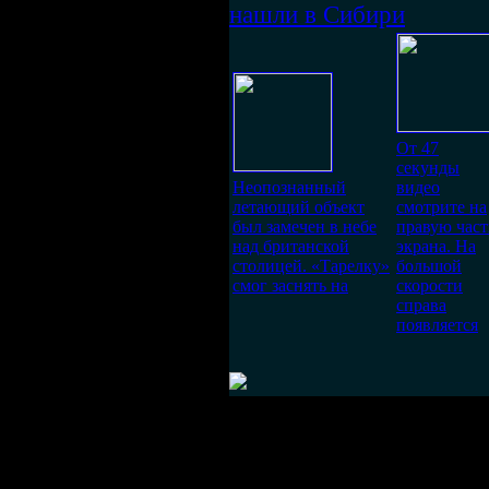
нашли в Сибири
От 47
секунды
Неопознанный
видео
летающий объект
смотрите на
был замечен в небе
правую част
над британской
экрана. На
столицей. «Тарелку»
большой
смог заснять на
скорости
справа
появляется