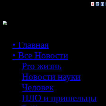
Расскажи друзьям:
• Главная
• Все Новости
Pro жизнь
Новости науки
Человек
НЛО и пришельцы