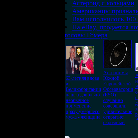
Астероид с кольцами
Американцы признали
Вам исполнилось 100 л
На eBay, продается ло
головы Гомера
Астрономы
А
63-летняя вдова
Южной
и
из
Европейской
B
Великобритании
Обсерватории
о
нашла довольно
(ESO)
с
необычное
случайно
д
применение
совершили
т
праху умершего
удивительное
р
мужа - женщина
открытие:
В
скромный