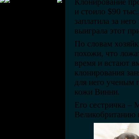
Клонирование пр
и стоило $90 тыс.
заплатила за него
выиграла этот при
По словам хозяйк
похожи, что ложат
время и встают в
клонирования зан
для него ученым 
кожи Винни.
Его сестричка – 
Великобританию п