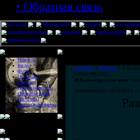
• Обратная связь
pro жизнь
новости науки
человек
нло и приш
стихийные бедствия
животные
тайны истории
авторские статьи
Меню сайта
Информация
Комментировать статьи на сайте 
Новости
публикации.
Видео
UfoLeaks
»
Новости
» В Велик
Фото
собаки (ФОТО)
UFOleaks -
В Великобритании живет хо
общение
Прием новостей
Опубликовано: 14-08-2014, 11
Обратная связь
Ра
Партнеры
Наши информеры