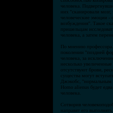
способностью копирова
человека. Подвергнувши
них "сканировали мозг,
человеческие эмоции - о
возбуждения". Такое ск
пришельцам исследоват
человека, а затем перен
По мнению профессора.
поколении "поздней фо
человека, за исключени
несколько увеличенные 
отсутствуют брови, рес
существа могут вступат
Джэкобс, "нормальным 
Homo alienus будет едв
человека.
Сотворив человекоподо
направят его выполнят