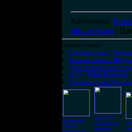
Категория
:
Ново
пришельцы
|
Пр
Читайте также:
Странное дело. "Черная
Великие тайны с Игоре
День космических исто
НЛО - Тайна Раскрыта -
Странное дело "Доспех
Как НЛО
Крушение
повлияли на
Ст
"Коста
развитие
су
Конкордиа",