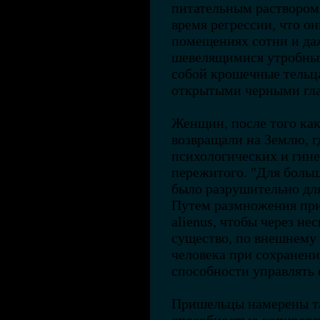
питательным раствором.
время регрессии, что о
помещениях сотни и да
шевелящимися утробны
собой крошечные тельц
открытыми черными гл
Женщин, после того как
возвращали на Землю, г
психологических и гине
пережитого. "Для боль
было разрушительно для
Путем размножения пр
alienus, чтобы через н
существо, по внешнему 
человека при сохранени
способности управлять
Пришельцы намерены та