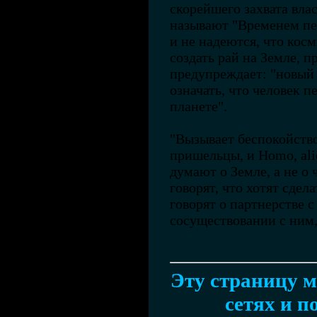
скорейшего захвата влас
называют "Временем пе
и не надеются, что ко
создать рай на Земле, 
предупреждает: "новый
означать, что человек п
планете".
"Вызывает беспокойство
пришельцы, и Homo, alie
думают o Земле, а не о ч
говорят, что хотят сдел
говорят о партнерстве 
сосуществовании с ним,
Эту страницу м
сетях и п