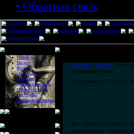
• Обратная связь
pro жизнь
новости науки
человек
нло и приш
стихийные бедствия
животные
тайны истории
авторские статьи
Меню сайта
Информация
Комментировать статьи на сайте 
Новости
публикации.
Видео
UfoLeaks
»
Новости
» Величай
Фото
Величайшая угроза
UFOleaks -
общение
Опубликовано: 23-08-2014, 09
Прием новостей
Обратная связь
Партнеры
Наши информеры
Все свидетельствует о т
пришельцев - внедрение