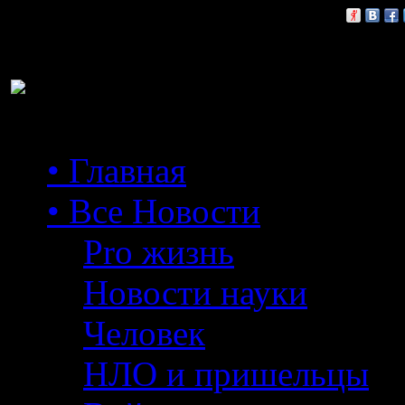
Расскажи друзьям:
• Главная
• Все Новости
Pro жизнь
Новости науки
Человек
НЛО и пришельцы