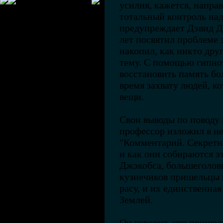
усилия, кажется, напра
тотальный контроль над
предупреждает Дэвид Д
лет посвятил проблеме 
накопил, как никто дру
тему. С помощью гипно
восстановить память бо
время захвату людей, к
вещи.
Свои выводы по поводу в
профессор изложил в н
"Комментарий. Секретны
и как они собираются э
Джэкобса, большеголов
кузнечиков пришельцы
расу, и их единственна
Землей.
Он говорит, что прише