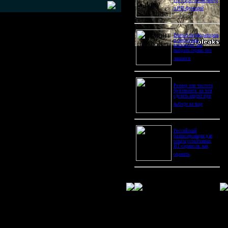
Pro Ultra: битва камер
и ИИ-функций
Ремонт перфораторов
и сварочных
аппаратов: как
выбрать сервис без
лишнего
Размер или чистота
бриллианта: на чем
сделать акцент при
выборе кольца
Российский
балансировщик для
отказоустойчивых
ИТ-сервисов: как
оценить