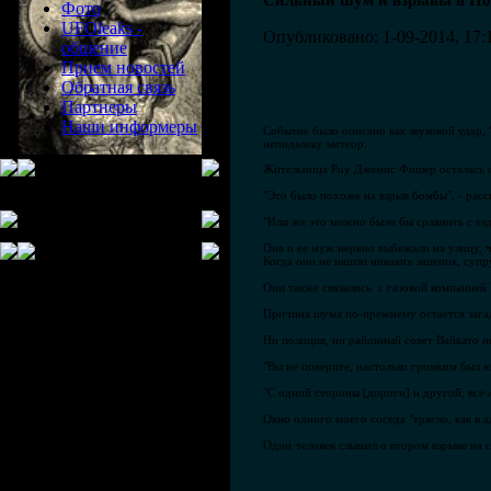
Сильный шум и взрывы в Нов
Фото
UFOleaks -
Опубликовано: 1-09-2014, 17:
общение
Прием новостей
Обратная связь
Партнеры
Наши информеры
Событие было описано как звуковой удар, "
неподалеку метеор.
Жительница Роу Дженис Фишер осталась 
"Это было похоже на взрыв бомбы", - расс
"Или же это можно было бы сравнить с ез
Она и ее муж нервно выбежали на улицу, 
Когда они не нашли никаких зацепок, супр
Они также связались с газовой компанией V
Причина шума по-прежнему остается заг
Ни полиция, ни районный совет Вайкато н
"Вы не поверите, настолько громким был вз
"С одной стороны [дороги] и другой, все
Окно одного моего соседа "трясло, как в а
Один человек слышал о втором взрыве на 