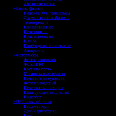
Авторские статьи
• Видео, фильмы
Видео НЛО и пришельцы
Документальные фильмы
Телепередачи
Познавательные
Непознанное
Криптозоология
В мире
Пробуждение и осознание
Anonymous
• Фотоальбом
Фото пришельцев
Фото НЛО
Круги на полях
Мегалиты и артефакты
Неизвестные существа
Фото привидений
Невероятные находки
Шокирующее творчество
На разбор
• UFOleaks - общение
Вещают люди
Домик для отдыха
Баня