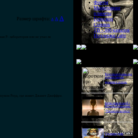
Форум
Мониторинг
планеты
A
Размер шрифта:
A
Гороскоп
A
Сонник
ТВ - 300 каналов
Поддержи сайт
ная P- лаборатория или не упал ли
Последнее видео
Короткометражка про
путешествия во
времени и эгоизм.
 Боумэн Роуд, где живет Джанет Джеффри.
Битва цивилизаций с
Игорем Прокопенко.
"Письма из космоса"
Странное дело.