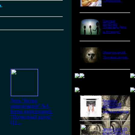
"Стрелы богов"
м.
Секретные
территории.
"Пришельцы. Дверь
во Вселенную"
Обманутые наукой.
"Исцеление смертью"
Новое в блогах
"
День "Битвы
Как выбрать
снотворное для
цивилизаций" №3.
восстановления
Битва цивилизаций.
режима после отпуска
"Подводный разум"
к
(12....
Samsung Galaxy S26
Ultra vs Xiaomi 16