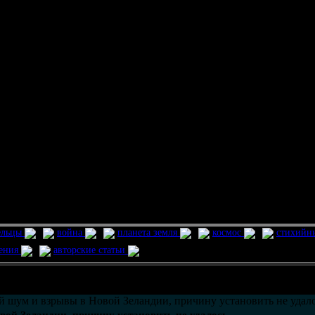
ельцы
война
планета земля
космос
стихийн
ления
авторские статьи
возможно только в течении
30
дней со дня публикации.
 шум и взрывы в Новой Зеландии, причину установить не удал