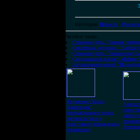
Э
Категория
:
Новости
/
Pro жиз
Читайте также:
Странное дело. "Черная глубин
Секретные истории . "Лаборат
Странное дело. "Черные омуты
Специальный проект. Мафия с
Битва цивилизаций. "Подводн
Крушение "Коста
Лабора
Конкордиа",
повеств
необъяснимое с точки
работе 
зрения логики и
произво
практики судовождения,
Впервы
произошло