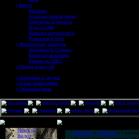
• Блоги
Мозаика
Альтернативная наука
Прогнозы астролога
Путь к Себе
Копилка интересного
Помогаем в беде
• Мониторинг планеты
Активность Солнца
Карта катаклизмов
Камера на МКС
• Прием новостей
• Партнеры и друзья
• Наши информеры
• Обратная связь
pro жизнь
новости науки
человек
нло и приш
будущее
гипотезы
конец света
аномальные яв
Меню сайта
Информация
Комментировать статьи на сайте 
Новости
UfoLeaks
»
Новости
» Сильный
Видео