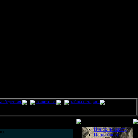
ые бедствия
животные
тайны истории
Разделы
Поиск по сайту
ось
Наши блоги