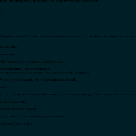
ой Зеландии, причину установить не удалось
11
чертовский взрыв", и оно заставило поинтересоваться, что это было: не взорвалась ли мест
озадаченной.
казала она.
дой и аварией автомобиля на вашей крыше».
чтобы выяснить, что же произошло.
уги вернулись в дом и стали обзванивать соседей и знакомых.
ector, но там сказали, что не было никаких аварий.
адочной.
е получили вразумительных объяснений. Сильный звуковой удар был слышен в километре в
рыв", сказала она.
 жители высыпали наружу".
ду», и оно чуть не разбилось, рассказала она.
следующий день утром.