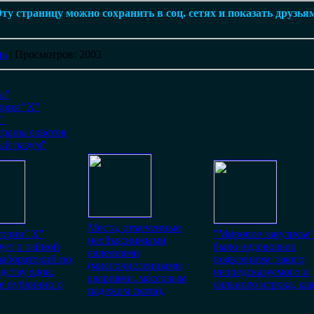
ту страницу можно сохранить в соц. сетях и показать друзья
нь
|
Просмотров
: 2003
а"
ория "X"
"
траны советов
ый разум"
Места, отмеченные
тория "Х"
"Мировое закулисье
необъяснимыми
ует о тайной
было недовольно
явлениями
лабораторий по
появлением такого
(многочисленными
дству ядов.
непредсказуемого и
авариями, массовым
е публично о
сильного игрока, ка
падежом скота),