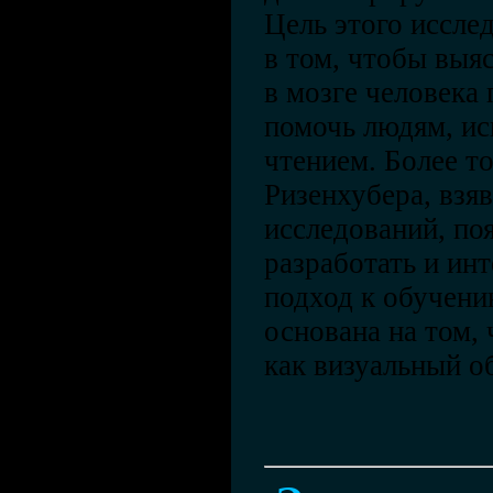
Цель этого иссле
в том, чтобы выя
в мозге человека 
помочь людям, и
чтением. Более т
Ризенхубера, взяв
исследований, по
разработать и ин
подход к обучени
основана на том,
как визуальный о