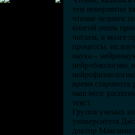
тем невероятно з
чтение человек по
книгой очень при
читаем, в мозге 
процессы, их изу
наука – нейронаук
нейробиологию, н
нейрофизиологию
время стараются 
наш мозг распозн
текст.
Группа ученых из
университета Джо
доктор Максимили