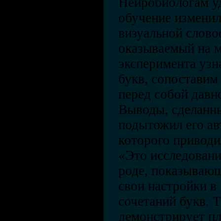
Нейробиологам уд
обучение изменил
визуальной слово
оказываемый на м
эксперимента уз
букв, сопоставим 
перед собой давн
Выводы, сделанны
подытожил его ав
которого приводи
«Это исследовани
роде, показываю
свои настройки в
сочетаний букв. 
демонстрирует пл