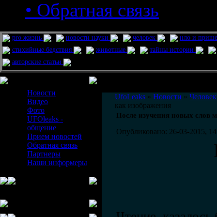
• Обратная связь
pro жизнь
новости науки
человек
нло и приш
стихийные бедствия
животные
тайны истории
авторские статьи
Меню сайта
Информация
Комментировать статьи на сайте 
Новости
UfoLeaks
»
Новости
»
Человек
Видео
как изображения
Фото
После изучения новых слов 
UFOleaks -
общение
Опубликовано: 26-03-2015, 14
Прием новостей
Обратная связь
Партнеры
Наши информеры
Чтение, казалось 