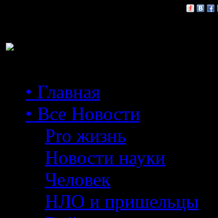
Расскажи друзьям:
• Главная
• Все Новости
Pro жизнь
Новости науки
Человек
НЛО и пришельцы