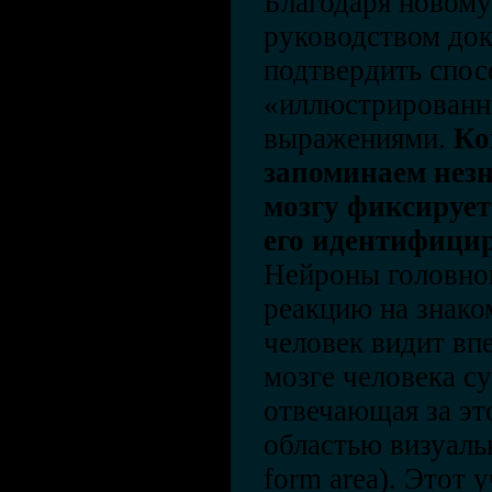
Благодаря новому
руководством док
подтвердить спос
«иллюстрированн
выражениями.
Ко
запоминаем незн
мозгу фиксируе
его идентифицир
Нейроны головно
реакцию на знаком
человек видит впе
мозге человека с
отвечающая за эт
областью визуаль
form area). Этот 