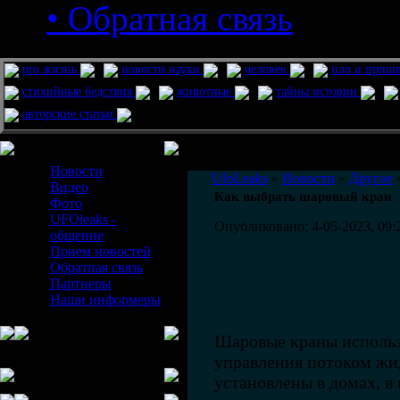
• Обратная связь
pro жизнь
новости науки
человек
нло и приш
стихийные бедствия
животные
тайны истории
авторские статьи
Меню сайта
Информация
Комментировать статьи на сайте 
Новости
UfoLeaks
»
Новости
»
Другое
»
Видео
Как выбрать шаровый кран
Фото
UFOleaks -
Опубликовано: 4-05-2023, 09:
общение
Прием новостей
Обратная связь
Партнеры
Наши информеры
Шаровые краны использ
управления потоком жид
установлены в домах, в