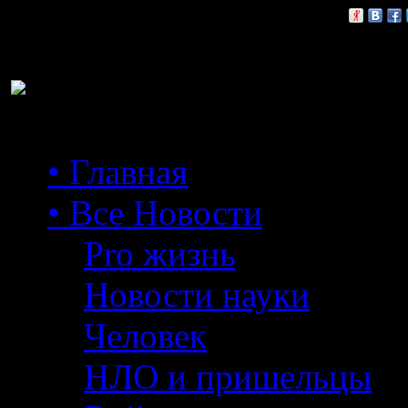
Расскажи друзьям:
• Главная
• Все Новости
Pro жизнь
Новости науки
Человек
НЛО и пришельцы