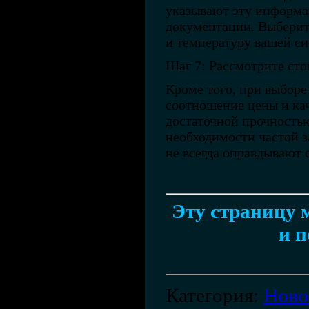
указывают эту информа
документации. Выберит
и температуру вашей с
Шаг 7: Рассмотрите сто
Кроме того, при выборе
соотношение цены и кач
достаточной прочностью
необходимости частой з
не всегда оправдывают 
Эту страницу м
и п
Категория
:
Ново