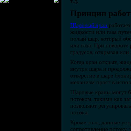
т.д.
Принцип рабо
Шаровый кран
работает
жидкости или газа путе
полый шар, который об
или газа. При повороте
градусов, открывая или 
Когда кран открыт, жидк
внутри шара и продолжа
отверстие в шаре блоки
механизм прост в испо
Шаровые краны могут б
потоком, такими как за
позволяют регулировать
потока.
Кроме того, данные ус
сопротивление потоку, 