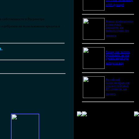
Pro Ultra: битва камер
и ИИ-функций
 собственности в Росреестре.
Ремонт перфораторов
и сварочных
 одобрение на использование кредита в
аппаратов: как
выбрать сервис без
лишнего
м.
Размер или чистота
бриллианта: на чем
сделать акцент при
выборе кольца
Российский
балансировщик для
отказоустойчивых
ИТ-сервисов: как
оценить