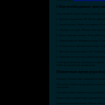
Сбор необходимых докуме
Для успешной подачи заявки на финансов
1. Паспорт гражданина РФ. Копия главной
2. Свидетельство о браке или разводе. Есл
3. Справка о доходах. Можно получить по
4. Копии трудовых книжек. Если работа см
5. Информация об имеющемся жилье. Если 
6. Согласие всех собственников жилья. Ес
7. Договор купли-продажи. Это согласова
8. Заявление на получение финансировани
Тщательная проверка документов ускорит 
банка или кредитной организации.
Пошаговая процедура под
Соберите полный пакет документов: паспор
Обратитесь в банк или кредитную организ
программе.
Заполните анкету-заявление на получение
Предоставьте полный пакет документов дл
Дождитесь решения банка. Обычно ответ п