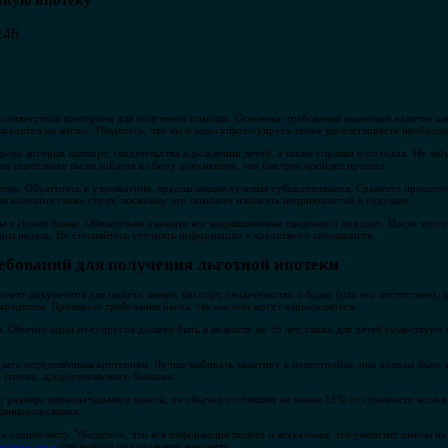
йную ипотеку
:46
 соответствия критериям для получения помощи. Основные требования включают наличие к
кредитов на жилье. Убедитесь, что вы и ваш супруг/супруга также удовлетворяете необход
среди которых паспорт, свидетельства о рождении детей, а также справки о доходах. Не за
ем тщательнее вы подойдете к сбору документов, тем быстрее пройдет процесс.
ние. Обратитесь в учреждения, предлагающие условия субсидирования. Сравните процентн
вы клиентов также стоит, поскольку это поможет избежать неприятностей в будущем.
ты в chosen банке. Обязательно укажите все запрашиваемые сведения о доходах. После этог
пары недель. Не стесняйтесь уточнять информацию у кредитного специалиста.
ребований для получения льготной ипотеки
кт документов для подачи заявки: паспорт, свидетельство о браке (или его отсутствие), 
кредитам. Проверьте требования банка, так как они могут варьироваться.
. Обычно один из супругов должен быть в возрасте до 35 лет, также для детей существуют
ать определённым критериям. Лучше выбирать квартиру в новостройке, она должна быть з
списка, предоставляемого банками.
размера первоначального взноса, он обычно составляет не менее 15% от стоимости жилья
 финансирования.
к специалисту. Убедитесь, что вся информация полная и актуальная, это увеличит шансы на
артиры цена
для выбора подходящего варианта.