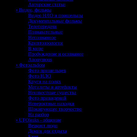
Авторские статьи
• Видео, фильмы
Видео НЛО и пришельцы
Документальные фильмы
Телепередачи
Познавательные
Непознанное
Криптозоология
В мире
Пробуждение и осознание
Anonymous
• Фотоальбом
Фото пришельцев
Фото НЛО
Круги на полях
Мегалиты и артефакты
Неизвестные существа
Фото привидений
Невероятные находки
Шокирующее творчество
На разбор
• UFOleaks - общение
Вещают люди
Домик для отдыха
Баня