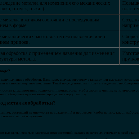
хлаждение металла для изменения его механических
Повыше
калка, отпуск, отжиг).
пластич
 металла в жидком состоянии с последующим
Создан
ием в форме.
наприме
 металлических заготовок путём плавления или с
Сборка 
нием припоев.
констр
ая обработка с применением давления для изменения
Изготов
руктуры металла.
прутков
аводе?
различных видов обработки. Например, сначала заготовку отливают или вырезают, затем ме
сти и наносят защитное покрытие. Такой подход позволяет получать изделия с необходимы
носятся к планированию технологии производства, чтобы свести к минимуму количество эт
нии, объединяющие несколько процессов в одну цепочку.
вод металлообработки?
ганизм, состоящий из множества подразделений и процессов. Чтобы понять, как он работае
 основных частей и функций.
а
о выделить несколько ключевых подразделений, каждое из которых отвечает за свой этап п