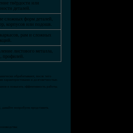
ние твёрдости или
ности деталей.
ие сложных форм деталей,
р, корпусов или подошв.
каркасов, рам и сложных
укций.
ление листового металла,
, профилей.
ханически обрабатывают, после чего
ми характеристиками и долговечностью.
апов и повысить эффективность работы.
т, давайте попробуем представить
роизводства: