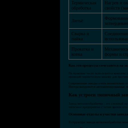
Термическая
Нагрев и о
обработка
свойств (за
Формование
Литьё
затвердеван
Сварка и
Соединение
пайка
использова
Прокатка и
Механическ
ковка
формы и ст
Как эти процессы сочетаются на з
На практике часто используется комплекс 
проводят термическую закалку для прочно
Современные заводы очень внимательно от
Иногда внедряются автоматизированные ли
Как устроен типичный за
Завод металлообработки - это сложный ор
типичное предприятие с точки зрения его
Основные отделы и участки завод
В структуре завода металлообработки можн