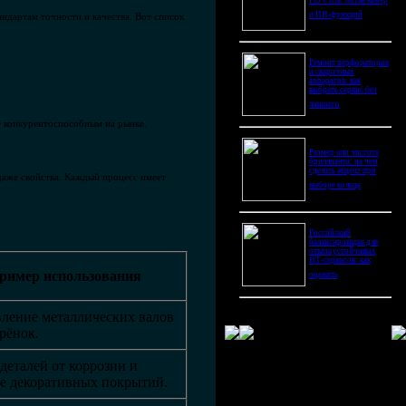
Pro Ultra: битва камер
и ИИ-функций
ндартам точности и качества. Вот список
Ремонт перфораторов
и сварочных
аппаратов: как
выбрать сервис без
лишнего
е конкурентоспособным на рынке.
Размер или чистота
бриллианта: на чем
сделать акцент при
даже свойства. Каждый процесс имеет
выборе кольца
Российский
балансировщик для
отказоустойчивых
ИТ-сервисов: как
ример использования
оценить
ление металлических валов
рёнок.
деталей от коррозии и
е декоративных покрытий.