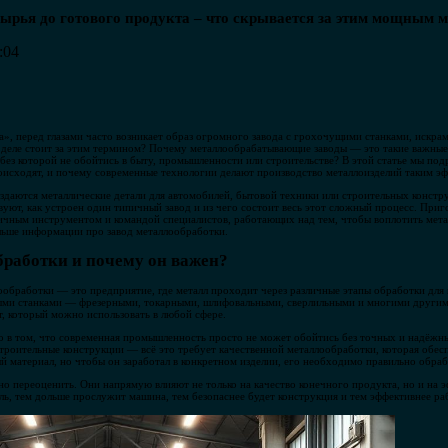
сырья до готового продукта – что скрывается за этим мощным 
:04
», перед глазами часто возникает образ огромного завода с грохочущими станками, искрам
 деле стоит за этим термином? Почему металлообрабатывающие заводы — это такие важные
 без которой не обойтись в быту, промышленности или строительстве? В этой статье мы под
оисходят, и почему современные технологии делают производство металлоизделий таким э
оздаются металлические детали для автомобилей, бытовой техники или строительных констру
уют, как устроен один типичный завод и из чего состоит весь этот сложный процесс. Пригот
чным инструментом и командой специалистов, работающих над тем, чтобы воплотить мет
ьше информации про завод металлообработки.
бработки и почему он важен?
обработки — это предприятие, где металл проходит через различные этапы обработки для 
ыми станками — фрезерными, токарными, шлифовальными, сверлильными и многими другими.
т, который можно использовать в любой сфере.
 в том, что современная промышленность просто не может обойтись без точных и надёжны
 строительные конструкции — всё это требует качественной металлообработки, которая обе
 материал, но чтобы он заработал в конкретном изделии, его необходимо правильно обраб
о переоценить. Они напрямую влияют не только на качество конечного продукта, но и на э
ль, тем дольше прослужит машина, тем безопаснее будет конструкция и тем эффективнее ра