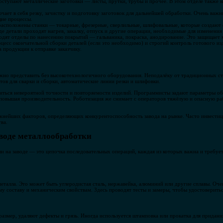
ступают металлические заготовки — листы, прутки, трубы и прочее. В этом отделе также 
чает в себя резку, зачистку и подготовку заготовок для дальнейшей обработки. Очень важн
щие процессы.
расположены станки — токарные, фрезерные, сверлильные, шлифовальные, которые создают 
де детали проходят нагрев, закалку, отпуск и другие операции, необходимые для изменения 
дят отделы по нанесению покрытий — гальваника, покраска, анодирование. Это защищает м
цесс окончательной сборки деталей (если это необходимо) и строгий контроль готового изд
 продукции к отправке заказчику.
жно представить без высокотехнологичного оборудования. Неподалёку от традиционных с
ов для сварки и сборки, автоматические линии резки и шлифовки.
ться невероятной точности и повторяемости изделий. Программисты задают параметры обр
повышая производительность. Роботизация же снимает с операторов тяжёлую и опасную раб
жнейших факторов, определяющих конкурентоспособность завода на рынке. Часто инвести
ва.
аводе металлообработки
ли на заводе — это цепочка последовательных операций, каждая из которых важна и требуе
еталла. Это может быть углеродистая сталь, нержавейка, алюминий или другие сплавы. Оче
 составу и механическим свойствам. Здесь проводят тесты и замеры, чтобы удостовериться
азмер, удаляют дефекты и грязь. Иногда используется штамповка или прокатка для придани