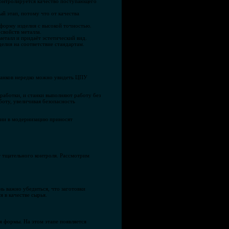
контролируется качество поступающего
ый этап, потому что от качества
форму изделия с высокой точностью.
свойств металла.
еталл и придаёт эстетический вид.
елия на соответствие стандартам.
танков нередко можно увидеть ЦПУ
аботки, и станки выполняют работу без
оту, увеличивая безопасность
ции в модернизацию приносят
т тщательного контроля. Рассмотрим
нь важно убедиться, что заготовки
 в качестве сырья.
я формы. На этом этапе появляется