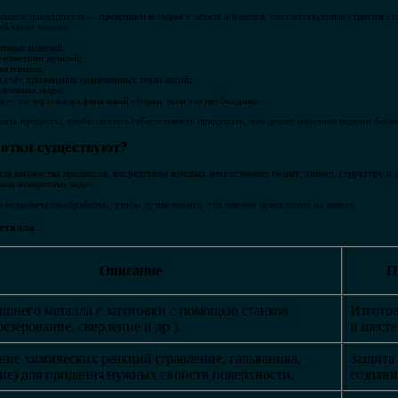
ющего предприятия — превращение сырья в детали и изделия, соответствующие строгим ста
ой такие заводы:
товых изделий;
геометрии деталей;
материала;
 счёт применения современных технологий;
гических норм;
а — от чертежа до финальной сборки, если это необходимо.
вать процессы, чтобы снизить себестоимость продукции, что делает конечное изделие боле
отки существуют?
ля множества процессов, посредством которых металл меняет форму, размер, структуру и 
ния конкретных задач.
 виды металлообработки, чтобы лучше понять, что именно происходит на заводе.
еталла
Описание
П
ишнего металла с заготовки с помощью станков
Изготов
резерование, сверление и др.).
и шесте
ние химических реакций (травление, гальваника,
Защита 
ие) для придания нужных свойств поверхности.
создани