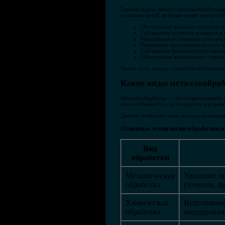
Главная задача любого металлообрабатыва
основных целей, которые ставят перед соб
Обеспечение высокого качества го
Соблюдение точности размеров и 
Максимальное снижение отходов 
Повышение производительности за
Соблюдение безопасности и эколо
Обеспечение комплексного сервис
Кроме того, заводы стараются оптимизиро
Какие виды металлообраб
Металлообработка — это общее название д
свои особенности и используется для реше
Давайте разберём самые распространённые
Основные технологии обработки м
Вид
обработки
Механическая
Удаление л
обработка
(точение, ф
Химическая
Использова
обработка
анодирован