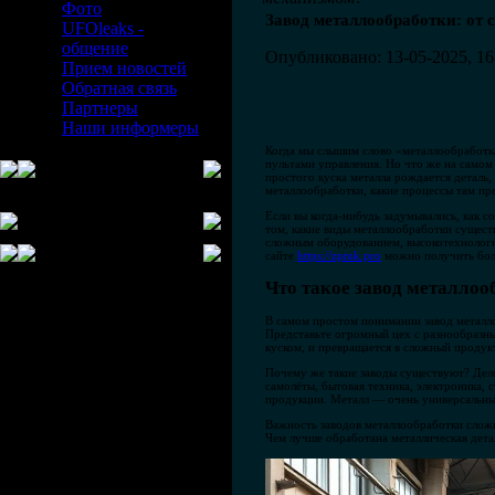
Фото
Завод металлообработки: от 
UFOleaks -
общение
Опубликовано: 13-05-2025, 16
Прием новостей
Обратная связь
Партнеры
Наши информеры
Когда мы слышим слово «металлообработка
пультами управления. Но что же на самом
простого куска металла рождается деталь,
металлообработки, какие процессы там пр
Если вы когда-нибудь задумывались, как с
том, какие виды металлообработки существ
сложным оборудованием, высокотехнологи
сайте
https://zpmk.pro
можно получить бол
Что такое завод металлоо
В самом простом понимании завод металло
Представьте огромный цех с разнообразн
куском, и превращается в сложный продук
Почему же такие заводы существуют? Дело
самолёты, бытовая техника, электроника,
продукции. Металл — очень универсальный
Важность заводов металлообработки сложн
Чем лучше обработана металлическая дета