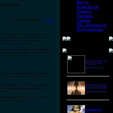
Форум
механизмом?
Мониторинг
планеты
Гороскоп
A
Размер шрифта:
A
Сонник
A
ТВ - 300 каналов
Поддержи сайт
и от сварки и серьезными инженерами за
 звенья в промышленности? И как из
робно разберём, что такое завод
ффективным и качественным.
Последнее видео
кций, эта статья для вас. Мы поговорим о
овьтесь заглянуть за кулисы завода с его
алл в нужную форму. На
Короткометражка про
путешествия во
времени и эгоизм.
получения готовых изделий или деталей.
 Здесь металл перестаёт быть просто
Битва цивилизаций с
х металлических деталей. Автомобили,
Игорем Прокопенко.
спечит долговечность и надёжность
отать.
"Письма из космоса"
ффективность всей цепочки производства.
бота оборудования.
Странное дело.