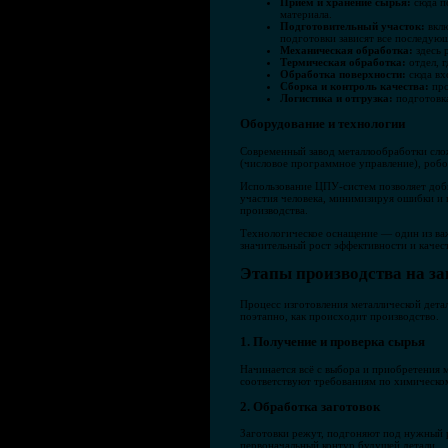
Приём и хранение сырья:
сюда по
материала.
Подготовительный участок:
вклю
подготовки зависят все последую
Механическая обработка:
здесь 
Термическая обработка:
отдел, г
Обработка поверхности:
сюда вхо
Сборка и контроль качества:
про
Логистика и отгрузка:
подготовка
Оборудование и технологии
Современный завод металлообработки сло
(числовое программное управление), робот
Использование ЦПУ-систем позволяет доби
участия человека, минимизируя ошибки и 
производства.
Технологическое оснащение — один из ва
значительный рост эффективности и качест
Этапы производства на з
Процесс изготовления металлической дета
поэтапно, как происходит производство.
1. Получение и проверка сырья
Начинается всё с выбора и приобретения м
соответствуют требованиям по химическому
2. Обработка заготовок
Заготовки режут, подгоняют под нужный р
первоначальный контур будущей детали.