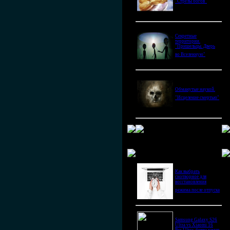
"Стрелы богов"
Секретные
территории.
"Пришельцы. Дверь
во Вселенную"
Обманутые наукой.
"Исцеление смертью"
Новое в блогах
Как выбрать
снотворное для
восстановления
режима после отпуска
Samsung Galaxy S26
Ultra vs Xiaomi 16