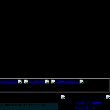
ые бедствия
животные
тайны истории
Разделы
Поиск по сайту
 скрывается за этим мощным
Наши блоги