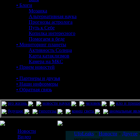
• Блоги
Мозаика
Альтернативная наука
Прогнозы астролога
Путь к Себе
Копилка интересного
Помогаем в беде
• Мониторинг планеты
Активность Солнца
Карта катаклизмов
Камера на МКС
• Прием новостей
• Партнеры и друзья
• Наши информеры
• Обратная связь
pro жизнь
новости науки
человек
нло и приш
будущее
гипотезы
конец света
аномальные яв
Меню сайта
Информация
Комментировать статьи на сайте 
Новости
UfoLeaks
»
Новости
»
Другое
»
Видео
механизмом?