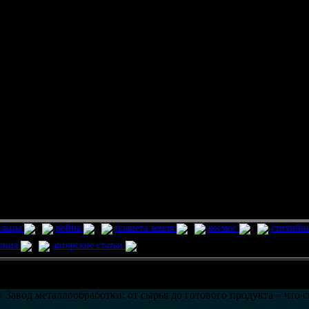
ельцы
война
планета земля
космос
стихийн
ления
авторские статьи
возможно только в течении
30
дней со дня публикации.
 Завод металлообработки: от сырья до готового продукта – что