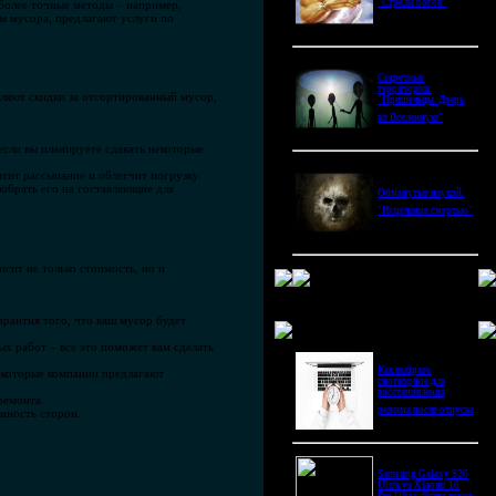
"Стрелы богов"
более точные методы – например,
м мусора, предлагают услуги по
Секретные
территории.
вляют скидки за отсортированный мусор,
"Пришельцы. Дверь
во Вселенную"
если вы планируете сдавать некоторые
атит рассыпание и облегчит погрузку.
зобрать его на составляющие для
Обманутые наукой.
"Исцеление смертью"
сит не только стоимость, но и
арантия того, что ваш мусор будет
Новое в блогах
х работ – все это поможет вам сделать
Как выбрать
Некоторые компании предлагают
снотворное для
восстановления
ремонта.
режима после отпуска
енность сторон.
Samsung Galaxy S26
Ultra vs Xiaomi 16