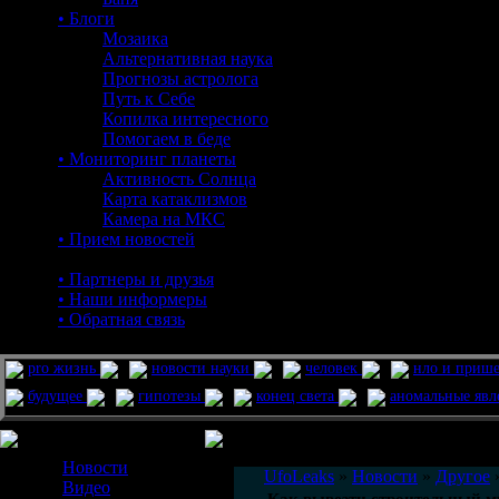
• Блоги
Мозаика
Альтернативная наука
Прогнозы астролога
Путь к Себе
Копилка интересного
Помогаем в беде
• Мониторинг планеты
Активность Солнца
Карта катаклизмов
Камера на МКС
• Прием новостей
• Партнеры и друзья
• Наши информеры
• Обратная связь
pro жизнь
новости науки
человек
нло и приш
будущее
гипотезы
конец света
аномальные яв
Меню сайта
Информация
Комментировать статьи на сайте 
Новости
UfoLeaks
»
Новости
»
Другое
»
Видео