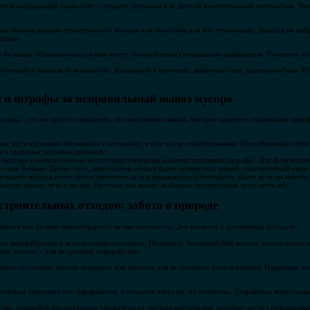
ится подходящий транспорт – прицеп, грузовик или другой вместительный автомобиль. По
ные пункты приема строительного мусора или полигоны для его утилизации. Никогда не вы
валки.
 больших объемов отходов вам могут понадобиться специальные разрешения. Уточните это
облюдайте правила безопасности. Используйте перчатки, защитные очки, крепкую обувь. Уб
 и штрафы за неправильный вывоз мусора
сора – это не просто некрасиво, это нарушение закона, которое карается серьезными штра
оны, регулирующие обращение с отходами, в том числе строительными. Они обязывают собс
и здоровья человека удаление.
о мусора в неположенном месте предусмотрены административные штрафы. Для физических
– еще больше. Кроме того, нарушитель обязан будет возместить ущерб, причиненный окру
ельного мусора несет ответственность за его правильную утилизацию. Даже если вы нанял
нность может лечь и на вас. Поэтому так важно выбирать проверенных исполнителей.
троительных отходов: забота о природе
монту все больше ориентируется на экологичность. Это касается и утилизации отходов.
ь переработаны и использованы повторно. Например, бетонный бой можно использовать дл
ива, металл – для вторичной переработки.
шем состоянии, можно подарить или продать для вторичного использования. Например, ста
ительно упрощает его переработку и снижает нагрузку на полигоны. Старайтесь максималь
тва, отдавайте предпочтение экологически чистым материалам, которые легче утилизироват