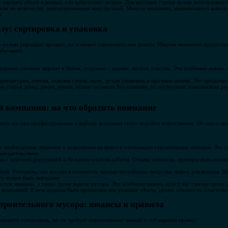
оценить объем в мешках или кубических метрах. Для крупных строек лучше использовать 
или по количеству демонтированных конструкций. Многие компании, занимающиеся вывозо
о.
зу: сортировка и упаковка
е только упрощает процесс, но и может сэкономить вам деньги. Многие компании предоста
абатывать.
тдельно сложите кирпич и бетон, отдельно – дерево, металл, пластик. Это особенно важно, 
штукатурки, плитки, осколки стекла, пыль, лучше упаковать в прочные мешки. Это предотвр
к старые рамы, двери, ванны, можно оставить без упаковки, но желательно максимально ра
 компании: на что обратить внимание
ого мусора профессионалам, к выбору компании стоит подойти ответственно. От этого зави
.
се необходимые лицензии и разрешения на вывоз и утилизацию строительных отходов. Это г
конодательством.
м с хорошей репутацией и большим опытом работы. Отзывы клиентов, примеры выполненны
ний. Уточните, что входит в стоимость: аренда контейнера, погрузка, вывоз, утилизация. 
то может быть выгоднее.
 или машины, а также сроки вывоза мусора. Это особенно важно, если у вас сжатые сроки 
 компанией. В нем должны быть прописаны все условия: объем, сроки, стоимость, ответств
троительного мусора: нюансы и правила
ожность сэкономить, но он требует определенных знаний и соблюдения правил.