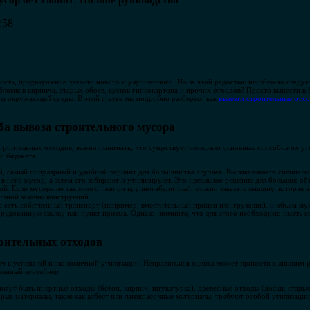
сор без хлопот: Полное руководство
:58
дость, предвкушение чего-то нового и улучшенного. Но за этой радостью неизбежно следуе
обломков кирпича, старых обоев, кусков гипсокартона и прочих отходов? Просто вынести к
для окружающей среды. В этой статье мы подробно разберем, как
вывезти строительные отх
ба вывоза строительного мусора
троительных отходов, важно понимать, что существует несколько основных способов их ут
го бюджета.
й, самый популярный и удобный вариант для большинства случаев. Вы заказываете специал
е в него мусор, а затем его забирают и утилизируют. Это идеальное решение для больших о
й. Если мусора не так много, или он крупногабаритный, можно заказать машину, которая в
ичной замены конструкций.
с есть собственный транспорт (например, вместительный прицеп или грузовик), и объем му
орудованную свалку или пункт приема. Однако, помните, что для этого необходимо иметь с
роительных отходов
юч к успешной и экономичной утилизации. Неправильная оценка может привести к лишним ра
занный контейнер.
огут быть инертные отходы (бетон, кирпич, штукатурка), древесные отходы (доски, старые
орые материалы, такие как асбест или лакокрасочные материалы, требуют особой утилизации