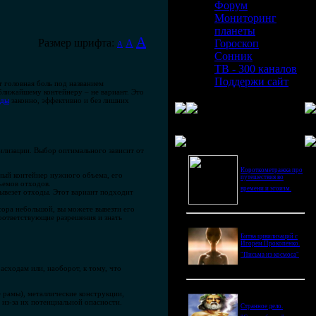
Форум
Мониторинг
планеты
A
Размер шрифта:
A
Гороскоп
A
Сонник
ТВ - 300 каналов
Поддержи сайт
т головная боль под названием
 ближайшему контейнеру – не вариант. Это
оды
законно, эффективно и без лишних
Последнее видео
илизации. Выбор оптимального зависит от
Короткометражка про
ьный контейнер нужного объема, его
путешествия во
бъемов отходов.
времени и эгоизм.
ывезет отходы. Этот вариант подходит
сора небольшой, вы можете вывезти его
оответствующие разрешения и знать
Битва цивилизаций с
Игорем Прокопенко.
"Письма из космоса"
сходам или, наоборот, к тому, что
 рамы), металлические конструкции,
 из-за их потенциальной опасности.
Странное дело.