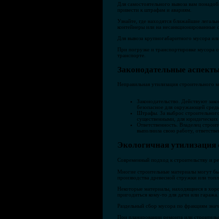
Для самостоятельного вывоза вам понадоб
привести к штрафам и авариям.
Узнайте, где находятся ближайшие легаль
контейнеры или на несанкционированные с
Для вывоза крупногабаритного мусора или
При погрузке и транспортировке мусора с
транспорте.
Законодательные аспекты
Неправильная утилизация строительного му
Законодательство. Действуют зак
безопасное для окружающей среды 
Штрафы. За выброс строительног
существенными, для юридических 
Ответственность. Владелец строит
выполнила свою работу, ответстве
Экологичная утилизация с
Современный подход к строительству и ре
Многие строительные материалы могут быт
производства древесной стружки или топл
Некоторые материалы, находящиеся в хоро
пригодиться кому-то для дачи или гаража.
Раздельный сбор мусора по фракциям знач
При планировании ремонта или строительс