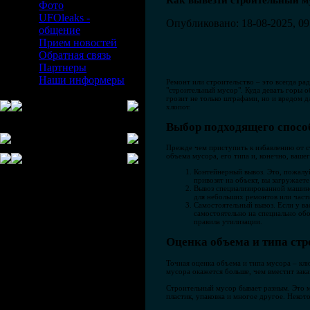
Как вывезти строительный му
Фото
UFOleaks -
Опубликовано: 18-08-2025, 09
общение
Прием новостей
Обратная связь
Партнеры
Наши информеры
Ремонт или строительство – это всегда ра
"строительный мусор". Куда девать горы 
грозит не только штрафами, но и вредом 
хлопот.
Выбор подходящего спосо
Прежде чем приступить к избавлению от с
объема мусора, его типа и, конечно, ваше
Контейнерный вывоз. Это, пожалу
привозят на объект, вы загружает
Вывоз специализированной машино
для небольших ремонтов или част
Самостоятельный вывоз. Если у ва
самостоятельно на специально об
правила утилизации.
Оценка объема и типа ст
Точная оценка объема и типа мусора – кл
мусора окажется больше, чем вместит зака
Строительный мусор бывает разным. Это м
пластик, упаковка и многое другое. Некот