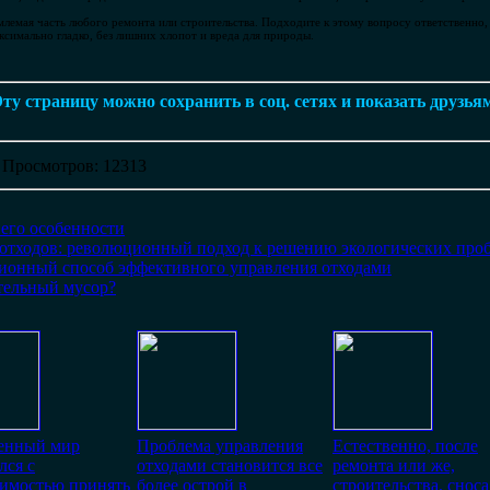
млемая часть любого ремонта или строительства. Подходите к этому вопросу ответственно
ксимально гладко, без лишних хлопот и вреда для природы.
ту страницу можно сохранить в соц. сетях и показать друзья
|
Просмотров
: 12313
 его особенности
 отходов: революционный подход к решению экологических про
ционный способ эффективного управления отходами
тельный мусор?
енный мир
Проблема управления
Естественно, после
лся с
отходами становится все
ремонта или же,
димостью принять
более острой в
строительства, сноса