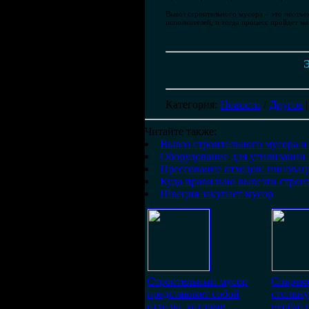
Вывоз строительного мусора – это неотъе
исполнителей, и тогда процесс пройдет ма
Э
Категория
:
Новости
/
Другое
Читайте также:
Вывоз строительного мусора и
Оборудование для утилизации
Прессование отходов: иннова
Куда правильно вывезти строи
Швеция закупает мусор
Строительный мусор
Соврем
представляет собой
столкну
отходы, которые
необхо