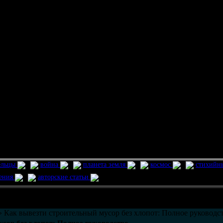
ельцы
война
планета земля
космос
стихийн
ления
авторские статьи
возможно только в течении
30
дней со дня публикации.
 Как вывезти строительный мусор без хлопот: Полное руководс