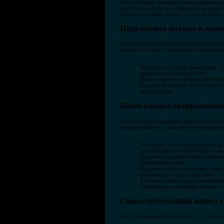
Для небольших ремонтов можно примерно 
рассчитать объем по площади помещений 
предварительной оценке, что очень удобн
Подготовка мусора к выво
Правильная подготовка мусора к вывозу н
так как его легче утилизировать или перер
Разделите мусор по категориям. О
материалы на переработку.
Мелкий мусор, такой как обломки 
Крупногабаритный мусор, такой ка
компактности.
Найм специализированной
Если вы решили доверить вывоз строительн
своевременность, и законность утилизации
Убедитесь, что у компании есть в
утилизирован в соответствии с за
Отдавайте предпочтение компания
правильный выбор.
Сравните цены у нескольких компа
комплексные услуги "под ключ", ч
Уточните сроки подачи контейнера
Обязательно заключайте договор с
Самостоятельный вывоз с
Самостоятельный вывоз мусора – это возм