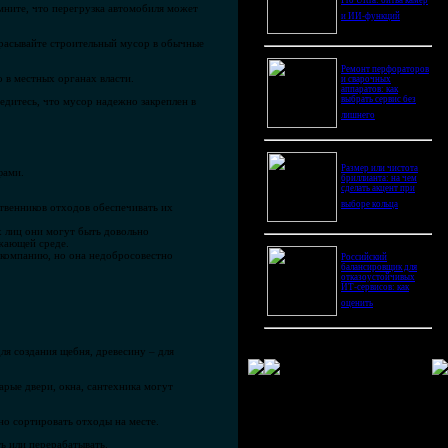
Pro Ultra: битва камер
мните, что перегрузка автомобиля может
и ИИ-функций
брасывайте строительный мусор в обычные
Ремонт перфораторов
 в местных органах власти.
и сварочных
аппаратов: как
выбрать сервис без
едитесь, что мусор надежно закреплен в
лишнего
Размер или чистота
фами.
бриллианта: на чем
сделать акцент при
выборе кольца
твенников отходов обеспечивать их
 лиц они могут быть довольно
жающей среде.
и компанию, но она недобросовестно
Российский
балансировщик для
отказоустойчивых
ИТ-сервисов: как
оценить
я создания щебня, древесину – для
рые двери, окна, сантехника могут
но сортировать отходы на месте.
ь или перерабатывать.