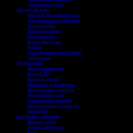
Авторские статьи
• Видео, фильмы
Видео НЛО и пришельцы
Документальные фильмы
Телепередачи
Познавательные
Непознанное
Криптозоология
В мире
Пробуждение и осознание
Anonymous
• Фотоальбом
Фото пришельцев
Фото НЛО
Круги на полях
Мегалиты и артефакты
Неизвестные существа
Фото привидений
Невероятные находки
Шокирующее творчество
На разбор
• UFOleaks - общение
Вещают люди
Домик для отдыха
Баня