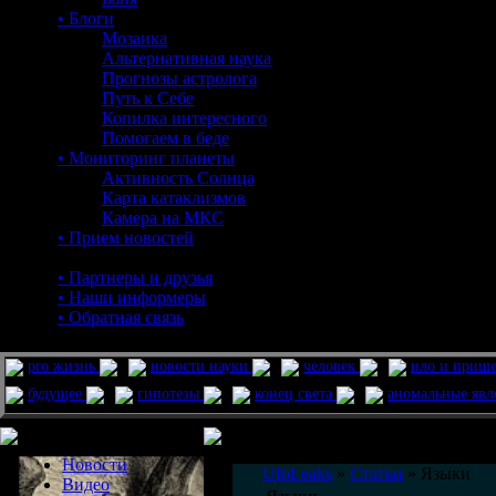
• Блоги
Мозаика
Альтернативная наука
Прогнозы астролога
Путь к Себе
Копилка интересного
Помогаем в беде
• Мониторинг планеты
Активность Солнца
Карта катаклизмов
Камера на МКС
• Прием новостей
• Партнеры и друзья
• Наши информеры
• Обратная связь
pro жизнь
новости науки
человек
нло и приш
будущее
гипотезы
конец света
аномальные яв
Меню сайта
Информация
Комментировать статьи на сайте 
Новости
UfoLeaks
»
Статьи
» Языки
Видео