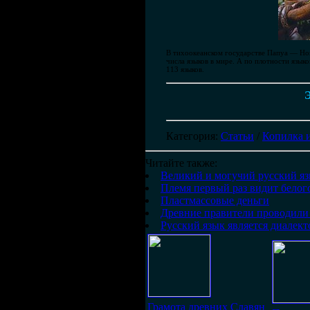
В тихоокеанском государстве Папуа — Нов
числа языков в мире. А по плотности язы
113 языков.
Э
Категория
:
Статьи
/
Копилка 
Читайте также:
Великий и могучий русский яз
Племя первый раз видит белог
Пластмассовые деньги
Древние правители проводили
Русский язык является диалек
Грамота древних Славян