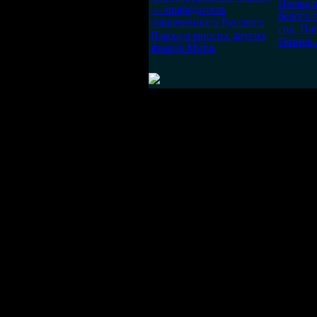
Племя п
— прародитель
белого 
современного Русского
год. Па
Языка и многих других
Гвинея..
языков Мира.