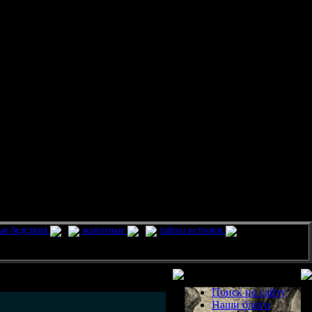
ые бедствия
животные
тайны истории
Разделы
Поиск по сайту
Наши блоги