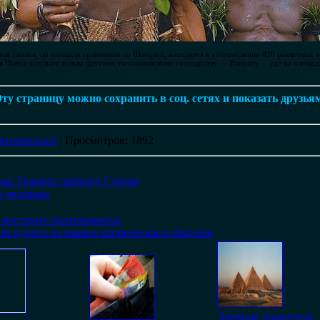
ая Гвинея, по площади сравнимом со Швецией, находятся в употреблении 820 различных яз
ков Папуа уступает только другому тихоокеанскому государству — Вануату — где на площад
ту страницу можно сохранить в соц. сетях и показать друзья
интересного
|
Просмотров
: 1892
ык. Грамота древних Славян
о человека
 жестокие эксперименты
том одного из языков космического общения
Древние правители