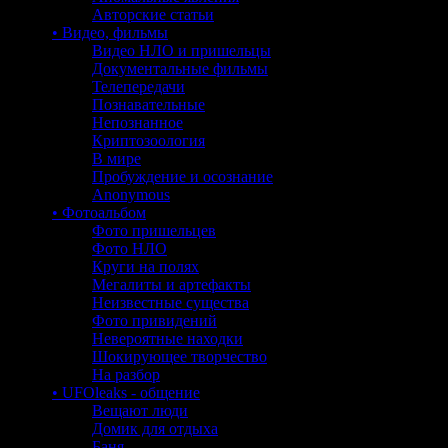
Авторские статьи
• Видео, фильмы
Видео НЛО и пришельцы
Документальные фильмы
Телепередачи
Познавательные
Непознанное
Криптозоология
В мире
Пробуждение и осознание
Anonymous
• Фотоальбом
Фото пришельцев
Фото НЛО
Круги на полях
Мегалиты и артефакты
Неизвестные существа
Фото привидений
Невероятные находки
Шокирующее творчество
На разбор
• UFOleaks - общение
Вещают люди
Домик для отдыха
Баня