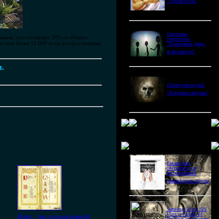
"Стрелы богов"
Секретные
ыков, что составляет 20% от общего
территории.
и чуть более 12 000 кв.км распространены
"Пришельцы. Дверь
во Вселенную"
м.
Обманутые наукой.
"Исцеление смертью"
Новое в блогах
Как выбрать
снотворное для
восстановления
режима после отпуска
Samsung Galaxy S26
Ultra vs Xiaomi 16
Наш, так называемый