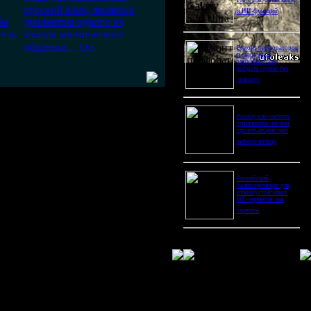
Pro Ultra: битва камер
русский язык, является
и ИИ-функций
бы
диалектом одного из
тель
языков космического
общения… Он
Ремонт перфораторов
и сварочных
аппаратов: как
выбрать сервис без
лишнего
Размер или чистота
бриллианта: на чем
сделать акцент при
выборе кольца
Российский
балансировщик для
отказоустойчивых
ИТ-сервисов: как
оценить