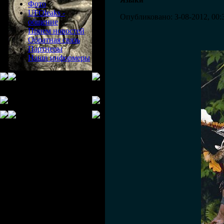
Языки
Фото
UFOleaks -
Опубликовано: 3-08-2012, 00:
общение
Прием новостей
Обратная связь
Партнеры
Наши информеры