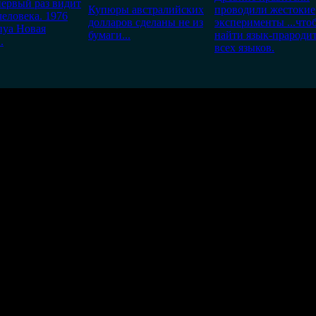
ервый раз видит
Купюры австралийских
проводили жестокие
человека. 1976
долларов сделаны не из
эксперименты ...что
пуа Новая
бумаги...
найти язык-прароди
.
всех языков.