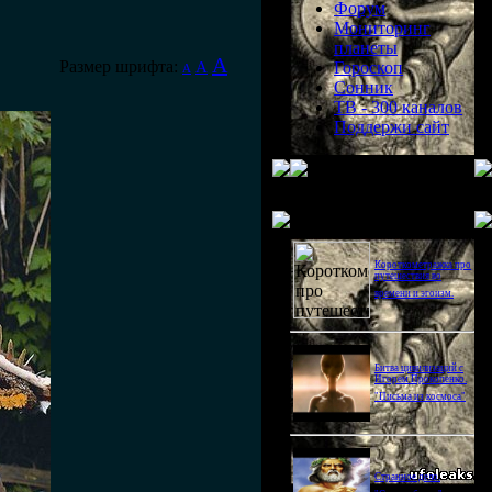
Форум
Мониторинг
планеты
A
Размер шрифта:
A
Гороскоп
A
Сонник
ТВ - 300 каналов
Поддержи сайт
Последнее видео
Короткометражка про
путешествия во
времени и эгоизм.
Битва цивилизаций с
Игорем Прокопенко.
"Письма из космоса"
Странное дело.