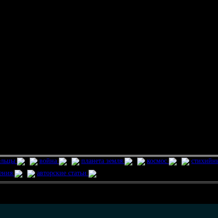
ельцы
война
планета земля
космос
стихийн
ления
авторские статьи
возможно только в течении
30
дней со дня публикации.