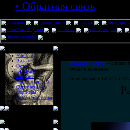
• Обратная связь
pro жизнь
новости науки
человек
нло и приш
стихийные бедствия
животные
тайны истории
авторские статьи
Меню сайта
Информация
Комментировать статьи на сайте 
Новости
публикации.
Видео
UfoLeaks
»
Статьи
» Обида и 
Фото
Обида и прощение
UFOleaks -
общение
Опубликовано: 1-09-2014, 21:
Прием новостей
Р
Обратная связь
Партнеры
Наши информеры