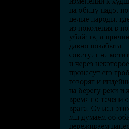
изменений к худше
на обиду надо, н
целые народы, где
из поколения в п
убийств, а причи
давно позабыта..
советует не мстит
и через некоторо
пронесут его гро
говорят и индейц
на берегу реки и
время по течению
врага. Смысл эти
мы думаем об об
переживаем нане