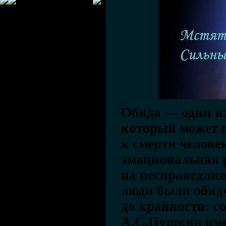
Обида — один из
который может п
к смерти челове
эмоциональная 
на несправедлив
люди были обид
до крайности: с
А.С.Пушкин име