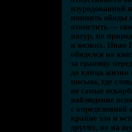
изуродованной н
помнить обиды и
отомстить — св
натур, по приро
и вязких. Иван 
обиделся на кня
за границу перед
до конца жизни 
письма, где сло
не самые оскорб
наблюдение псих
с определенной 
крайне зло и о
других, но на шу