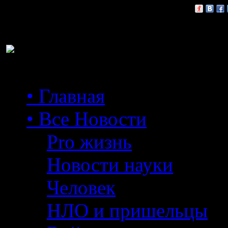
Расскажи друзьям:
• Главная
• Все Новости
Pro жизнь
Новости науки
Человек
НЛО и пришельцы