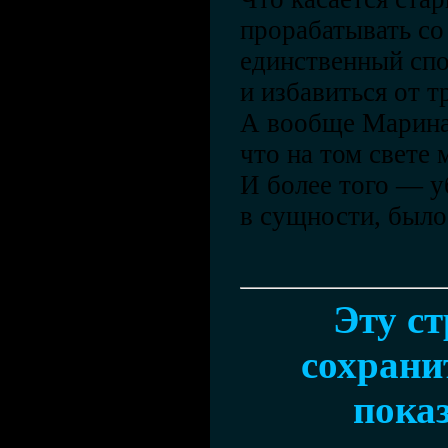
прорабатывать со
единственный сп
и избавиться от 
А вообще Марина 
что на том свете 
И более того — у
в сущности, было 
Эту с
сохранит
показ