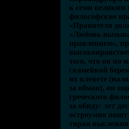
к семи великим 
философские нр
«Правителя дол
«Любовь вызывае
правлением», пр
высоконравстве
того, что он по
скамейкой бере
их клевете (нал
за обман), он ещ
греческого фило
за обиду: лет де
остроумно пошу
тиран выслежива