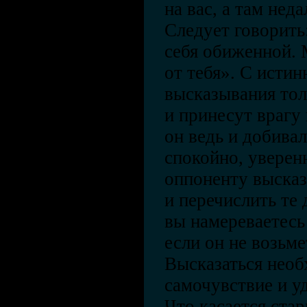
на вас, а там нед
Следует говорить
себя обиженной. 
от тебя». С исти
высказывания тол
и принесут врагу
он ведь и добива
спокойно, уверенн
оппоненту высказ
и перечислить те 
вы намереваетесь
если он не возьме
Высказаться необ
самочувствие и у
Что касается ста