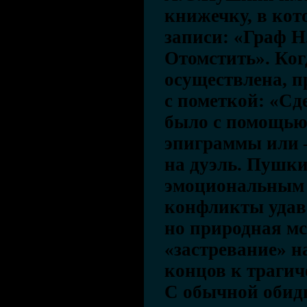
книжечку, в кот
записи: «Граф Н
Отомстить». Ког
осуществлена, 
с пометкой: «Сд
было с помощью
эпиграммы или 
на дуэль. Пушк
эмоциональным 
конфликты удава
но природная мс
«застревание» н
концов к трагич
С обычной обид