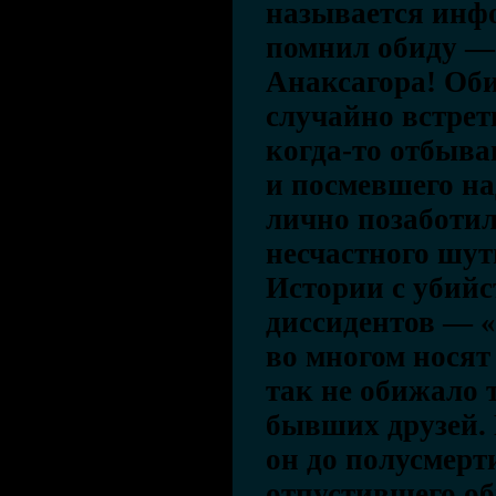
называется инфо
помнил обиду — 
Анаксагора! Об
случайно встрет
когда-то отбыва
и посмевшего н
лично позаботил
несчастного шут
Истории с убийс
диссидентов — 
во многом нося
так не обижало 
бывших друзей.
он до полусмерт
отпустившего об