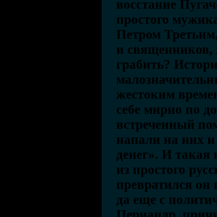
восстание Пугач
простого мужика
Петром Третьим
и священников, 
грабить? Истор
малозначительн
жестоким времен
себе мирно по до
встреченный по
напали на них и
денег». И такая 
из простого рус
превратился он 
да еще с полити
Периандр, прич