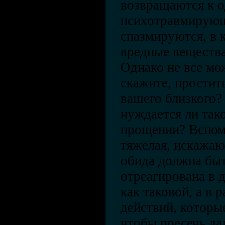
возвращаются к о
психотравмирующ
спазмируются, в 
вредные вещества
Однако не все мо
скажите, простит
вашего близкого
нуждается ли так
прощении? Вспом
тяжелая, искажа
обида должна быт
отреагирована в 
как таковой, а в 
действий, которы
чтобы пресечь да