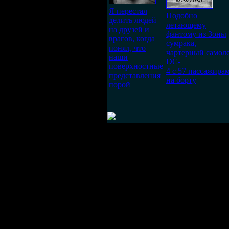
Я перестал
Подобно
делить людей
летающему
на друзей и
фантому из Зоны
врагов, когда
сумрака,
понял, что
чартерный самол
наши
DC-
поверхностные
4 с 57 пассажира
представления
на борту
порой