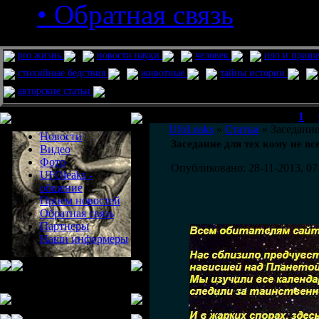
• Обратная связь
pro жизнь
новости науки
человек
нло и приш
стихийные бедствия
животные
тайны истории
авторские статьи
Меню сайта
1
...
UfoLeaks
»
Статьи
» Заседание
Новости
Заседание для тех кому не вс
Видео
Фото
Опубликовано: 28-11-2013, 07
UFOleaks -
общение
Прием новостей
Обратная связь
Партнеры
Наши информеры