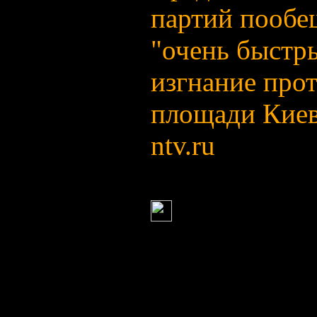
партий пообе
"очень быстр
изгнание про
площади Киев
ntv.ru
Велла
(30 ноябр
Кабмин РФ 
госбюджета н
многодетных 
Соб.инф | 22: