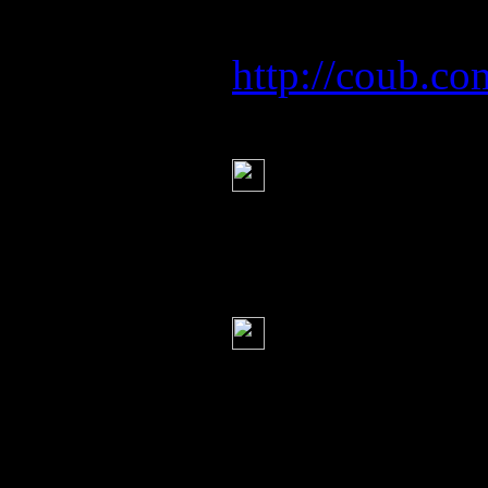
http://coub.c
Урисса
(30 ноя
"Подопытный
себя подопыт
Серж
(30 ноября
вихри ж те
кто то устроит
ну а ты прове