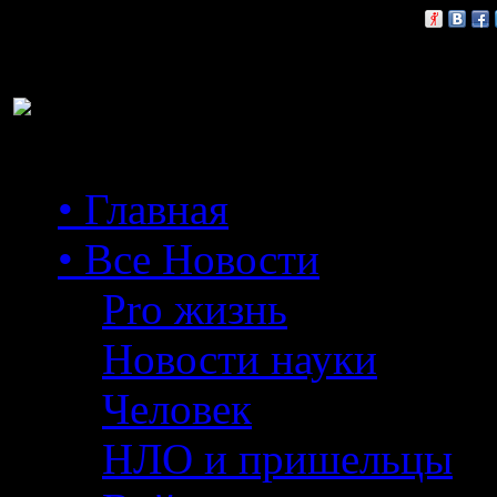
Расскажи друзьям:
• Главная
• Все Новости
Pro жизнь
Новости науки
Человек
НЛО и пришельцы