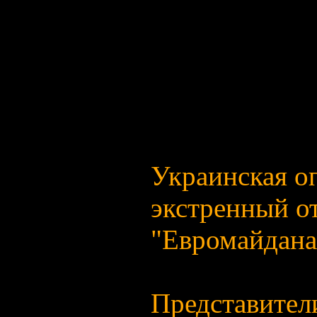
пострадавшие
Оппозиция о
реакцию "дей
newsru.com
Украинская о
экстренный от
"Евромайдана
Представител