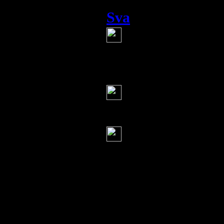
Sva
(25 сентября 2014 20
болезнь маразм
этих людей
Серж
(25 сентября 2014
нигер с бразда
Фернан Кортес
фильм "Экспери
психологический 
людей разделили н
самих себе. В лю
качества, самые 