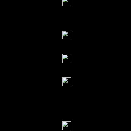
я с тобой кажи
не можешь общать
Серж
(25 сентября 2014
обамка без царя
Наталия
(25 сентябр
Ты че злой так
Фернан Кортес
не, не туда тем
многих людей пос
ведь это просто л
Наталия
(25 сентябр
Если бы!