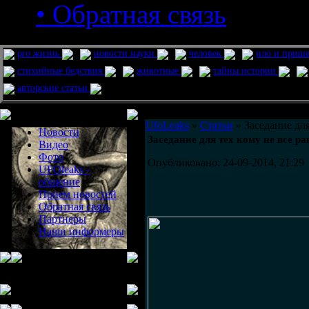
• Обратная связь
pro жизнь
новости науки
человек
нло и приш
стихийные бедствия
животные
тайны истории
авторские статьи
Меню сайта
UfoLeaks
»
Статьи
» Заседание для
Новости
Заседание для тех кому не все ра
Видео
Фото
Опубликовано: 24-09-2014, 21:29
UFOleaks -
общение
Прием новостей
Обратная связь
Партнеры
Наши информеры