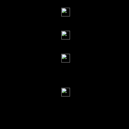
Серж
(25 сентября 2014
нет...
Фернан Кортес
если ты - это у
Наталия
(25 сентябр
Ну как же тогд
Лучше уж сразу, за
Серж
(25 сентября 2014
да нельзя гово
чушь! кто то буде
агрессивным,как в
говоря тремя агре