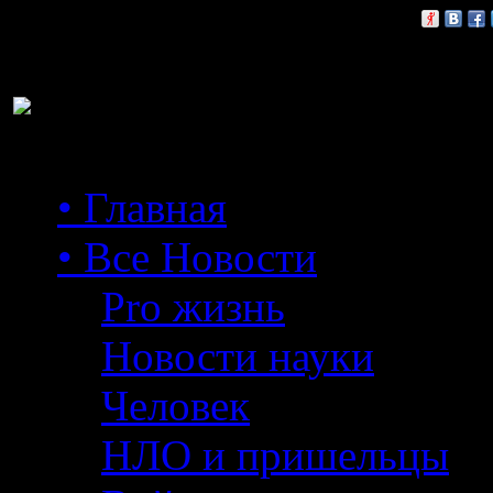
Расскажи друзьям:
• Главная
• Все Новости
Pro жизнь
Новости науки
Человек
НЛО и пришельцы