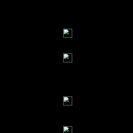
в эту сторону.
Велла
(8 июля 2
Велла
(8 июля 2
Варавинское
Неберджаевск
Велла
(8 июля 2
Читала.
Галина
(8 июля
здравствуйте