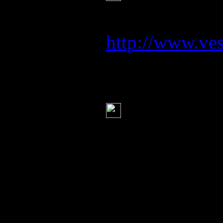
чего..ну и Нас
http://www.ve
провинцию Хо
Серж
(7 июля 20
Оригинал вз
ПЕРЕПОСТ.
Оригинал взят
ПЕРЕПОСТ.
Оригинал взят 