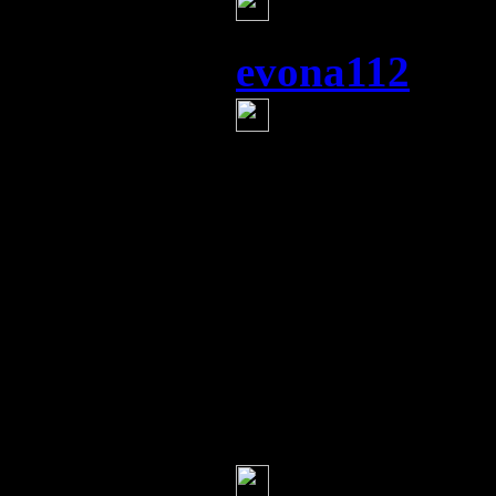
всем привет
evona112
(7 и
4:13
интересные ск
в здравницах 
затоплению
..
и исправление
но суть правд
Серж
(7 июля 20
зацените де