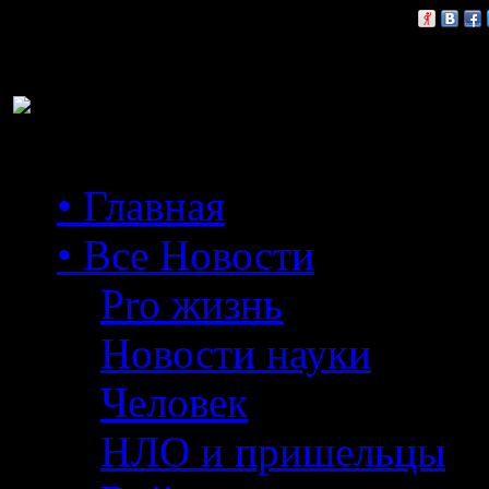
Расскажи друзьям:
• Главная
• Все Новости
Pro жизнь
Новости науки
Человек
НЛО и пришельцы