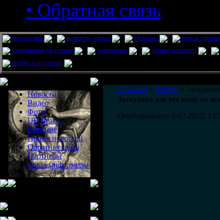
• Обратная связь
pro жизнь
новости науки
человек
нло и приш
стихийные бедствия
животные
тайны истории
авторские статьи
Меню сайта
UfoLeaks
»
Статьи
» Заседание
Новости
Заседание для тех кому не вс
Видео
Фото
Опубликовано: 6-07-2012, 13:
UFOleaks -
общение
Прием новостей
Обратная связь
Партнеры
Наши информеры