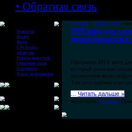
• Обратная связь
Меню сайта
UfoLeaks
»
Облако тегов
» ви
DTV виза для член
Новости
Видео
присоединиться к
Фото
UFOleaks -
общение
Прием новостей
Оформить DTV визу для
Обратная связь
который рано или поздн
Партнеры
Наши информеры
держателем визы цифров
Таиланд одному или сра
...
Читать дальше »
Категория:
Статьи
| Про