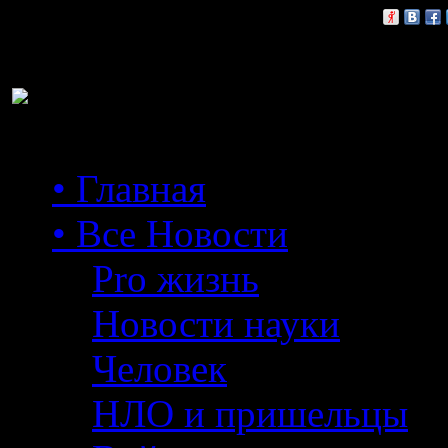
Расскажи друзьям:
• Главная
• Все Новости
Pro жизнь
Новости науки
Человек
НЛО и пришельцы