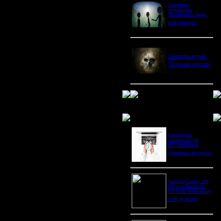
Секретные
территории.
"Пришельцы. Дверь
во Вселенную"
Обманутые наукой.
"Исцеление смертью"
Новое в блогах
Как выбрать
снотворное для
восстановления
режима после отпуска
Samsung Galaxy S26
Ultra vs Xiaomi 16
Pro Ultra: битва камер
и ИИ-функций