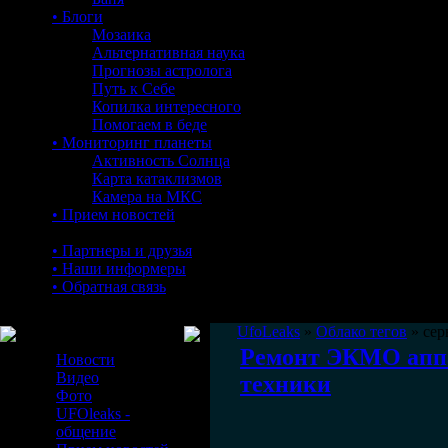
• Блоги
Мозаика
Альтернативная наука
Прогнозы астролога
Путь к Себе
Копилка интересного
Помогаем в беде
• Мониторинг планеты
Активность Солнца
Карта катаклизмов
Камера на МКС
• Прием новостей
• Партнеры и друзья
• Наши информеры
• Обратная связь
Меню сайта
UfoLeaks
»
Облако тегов
» сер
Ремонт ЭКМО аппа
Новости
Видео
техники
Фото
UFOleaks -
общение