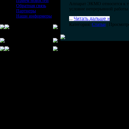
Прием новостей
Аппарат ЭКМО относится к той
Обратная связь
условие непрерывной работы 
Партнеры
Наши информеры
...
Читать дальше »
Категория:
Статьи
| Просмотр