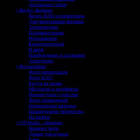
Авторские статьи
• Видео, фильмы
Видео НЛО и пришельцы
Документальные фильмы
Телепередачи
Познавательные
Непознанное
Криптозоология
В мире
Пробуждение и осознание
Anonymous
• Фотоальбом
Фото пришельцев
Фото НЛО
Круги на полях
Мегалиты и артефакты
Неизвестные существа
Фото привидений
Невероятные находки
Шокирующее творчество
На разбор
• UFOleaks - общение
Вещают люди
Домик для отдыха
Баня