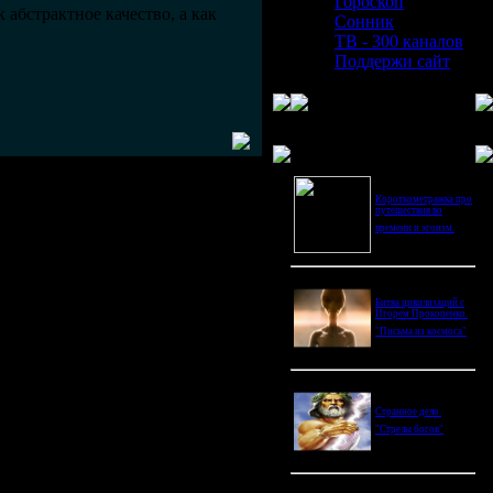
Гороскоп
абстрактное качество, а как
Сонник
ТВ - 300 каналов
Поддержи сайт
Последнее видео
Короткометражка про
путешествия во
времени и эгоизм.
Битва цивилизаций с
Игорем Прокопенко.
"Письма из космоса"
Странное дело.
"Стрелы богов"