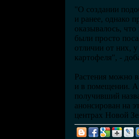
"О создании под
и ранее, однако 
оказывалось, что
были просто поса
отличии от них, у
картофеля", - до
Растения можно в
и в помещении. А
получивший назва
анонсирован на э
центрах Новой Зе