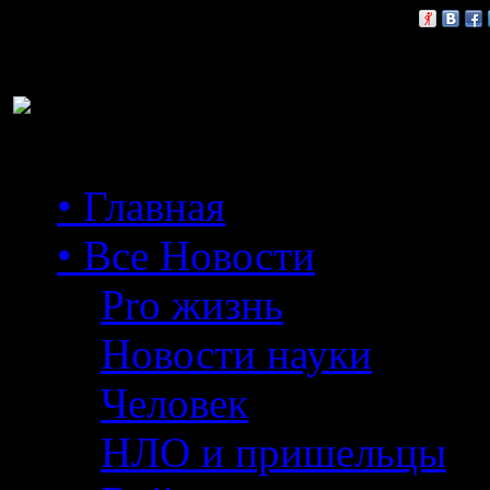
Расскажи друзьям:
• Главная
• Все Новости
Pro жизнь
Новости науки
Человек
НЛО и пришельцы