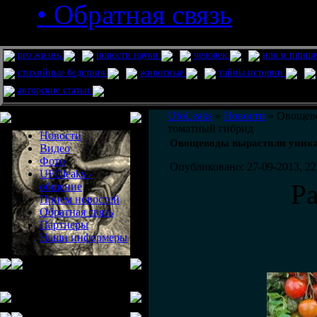
• Обратная связь
pro жизнь
новости науки
человек
нло и приш
стихийные бедствия
животные
тайны истории
авторские статьи
Меню сайта
UfoLeaks
»
Новости
» Овощево
томатный гибрид
Новости
Овощеводы вырастили уника
Видео
Фото
Опубликовано: 27-09-2013, 22
UFOleaks -
Р
общение
Прием новостей
Обратная связь
Партнеры
Наши информеры