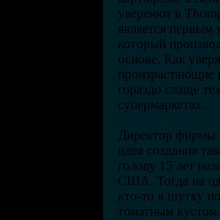
увереяют в Thomp
является первым
который производ
основе. Как увер
произрастающие 
гораздо слаще те
супермаркетах.
Директор фирмы П
идея создания та
голову 15 лет наз
США. Тогда на о
кто-то в шутку п
томатным кустом