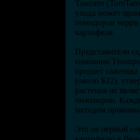
Томтато (TomTato
ухода может прин
помидоров черри 
картофеля.
Представители са
компании Thomps
продает саженцы 
(около $22), утв
растения не явля
инженерии. Кажд
методом прививки
Это не первый сл
картофелю в Вели