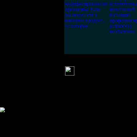
модифицированные
коллективны
организмы. Если
инвестиций
вы покупаете в
Kickstarter
магазине продукт,
профинанси
на котором
разработку
необычного
Бегемот
(28 сентября
У селекционер
ещо 90 лет назад :
Информация
Комментировать статьи на сайте 
публикации.