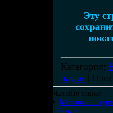
Эту с
сохранит
показ
Категория
:
науки
|
Прос
Читайте также:
Мозговой штурм
объект»