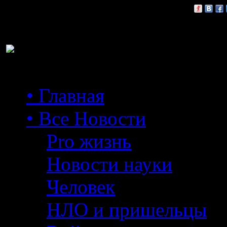
Расскажи друзьям:
• Главная
• Все Новости
Pro жизнь
Новости науки
Человек
НЛО и пришельцы