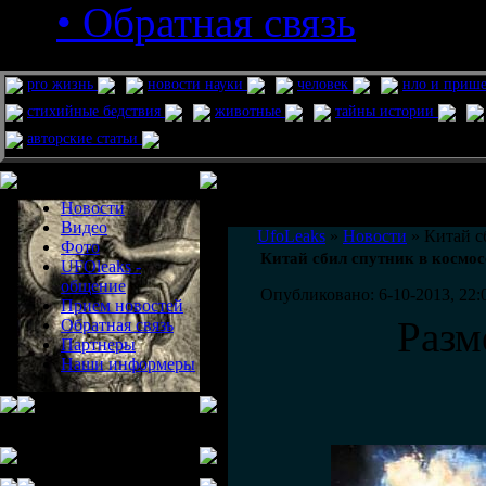
• Обратная связь
pro жизнь
новости науки
человек
нло и приш
стихийные бедствия
животные
тайны истории
авторские статьи
Меню сайта
Информация
Комментировать статьи на сайте 
Новости
публикации.
Видео
UfoLeaks
»
Новости
» Китай с
Фото
Китай сбил спутник в космо
UFOleaks -
общение
Опубликовано: 6-10-2013, 22:
Прием новостей
Разм
Обратная связь
Партнеры
Наши информеры