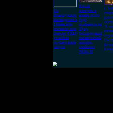
Китай
С Ба
На
намерен в
стар
французском
конце этого
ракет
космодроме в
года
носи
Гвианском
отправить на
"Сою
космическом
Луну
пять
центре (ГКЦ)
беспилотный
спут
успешно
космический
Росс
осуществлен
аппарат,
Бело
запуск
сообщает
Кана
NHK. В