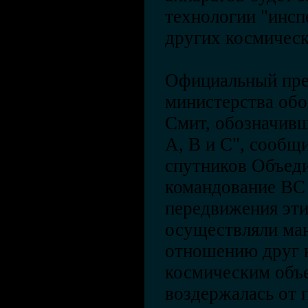
технологии "инсп
других космическ
Официальный пре
министерства о
Смит, обозначивш
А, В и С", сообщи
спутников Объед
командование В
передвижения эти
осуществляли ма
отношению друг к
космическим объе
воздержалась от 