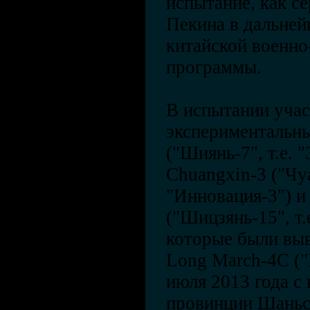
испытание, как с
Пекина в дальне
китайской военно
программы.
В испытании учас
экспериментальны
("Шиянь-7", т.е. 
Chuangxin-3 ("Чуа
"Инновация-3") и 
("Шицзянь-15", т.
которые были выв
Long March-4C ("
июля 2013 года с
провинции Шаньс