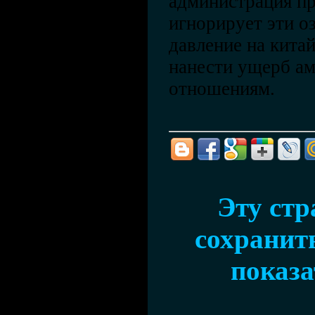
администрация п
игнорирует эти оз
давление на кита
нанести ущерб а
отношениям.
Эту ст
сохранить
показа