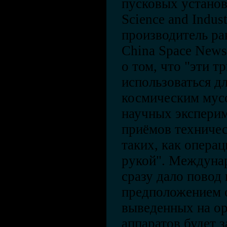
пусковых установ
Science and Indus
производитель ра
China Space News
о том, что "эти т
использоваться д
космическим мусо
научных эксперим
приёмов техничес
таких, как опера
рукой". Междуна
сразу дало повод
предположением о
выведенных на о
аппаратов будет з