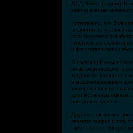
ДДД,ЭЭЭ,1 (быдло). Коли
минус) дает интенсивнос
Естественно, что больши
не достигают уровней неб
сути теоретическая абст
генетическое и фенотипич
и фенотипического небож
В настоящий момент теор
по автоматическому опре
трудности связаны со св
и масштабированием кри
тестирования в разных с
количественные оценки. 
преодолеть удастся.
Другим полезным и дост
является вопрос о том, 
гармоничного построени