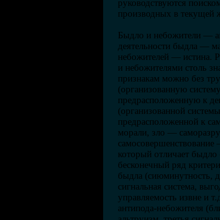
руководствуются поиском
производных в текущей 
Быдло и небожители — а
деятельности быдла — ма
небожителей — истина. 
и небожителями столь зн
признакам можно без тр
(организованную систем
предрасположенную к де
(организованной системы
предрасположенной к са
морали, зло — саморазр
самосовершенствование —
который отличает быдло 
бесконечный ряд критери
быдла (сиюминутность, д
сигнальная система, выго
управляемость извне и т.
антипода-небожителя (бл
альтруизм, третья сигнал