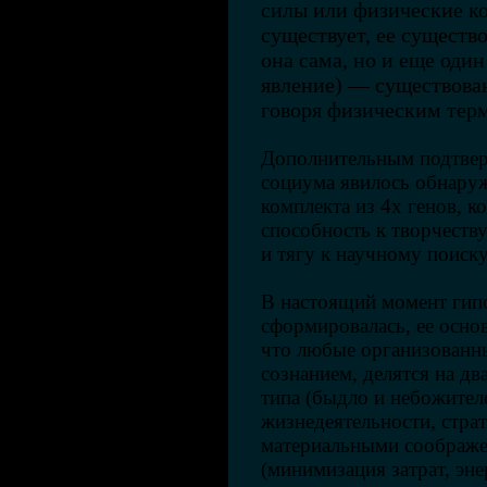
силы или физические ко
существует, ее существ
она сама, но и еще оди
явление) — существован
говоря физическим тер
Дополнительным подтвер
социума явилось обнару
комплекта из 4х генов, 
способность к творчеств
и тягу к научному поиску
В настоящий момент гипо
сформировалась, ее основ
что любые организованн
сознанием, делятся на д
типа (быдло и небожител
жизнедеятельности, стра
материальными соображе
(минимизация затрат, эне