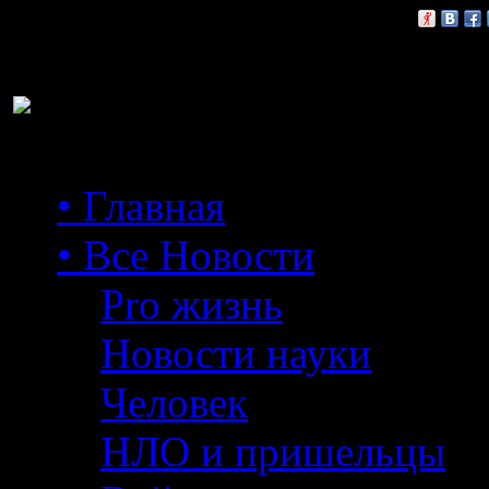
Расскажи друзьям:
• Главная
• Все Новости
Pro жизнь
Новости науки
Человек
НЛО и пришельцы