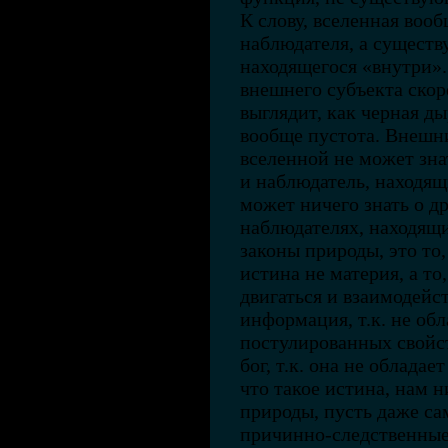
К слову, вселенная воо
наблюдателя, а существ
находящегося «внутри».
внешнего субъекта скор
выглядит, как черная ды
вообще пустота. Внешн
вселенной не может знат
и наблюдатель, находящ
может ничего знать о д
наблюдателях, находящи
законы природы, это то
истина не материя, а то
двигаться и взаимодейст
информация, т.к. не об
постулированных свойст
бог, т.к. она не облада
что такое истина, нам н
природы, пусть даже са
причинно-следственные