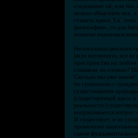
следование ей, или бог,
можно объяснить все, 
ставить крест. Т.к. тем
философия», то для бога
понятия взаимоисключ
Нелокальная реальност
(всю вселенную, все ее
пространства на любом 
слишком ли сложно? По
Сколько мы уже знаем?
по сравнению с гранди
существования природы,
(существующей здесь и 
реальности (существующе
напрашивается вопрос: 
И существует, и не сущ
проявление квантования
самое фундаментальное