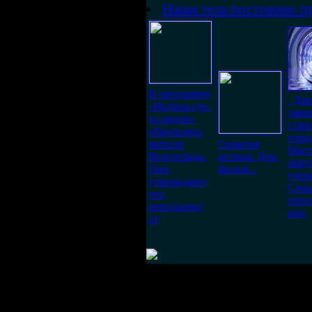
Наши тела постоянно пр
В программу
Дав
«Истина где-
давн
то рядом»
стар
обратились
горо
жители
Скрытая
Маст
Волгограда.
истина. Док.
окр
Они
фильм...
учен
утверждают,
Сам
что
спос
неподалеку
них
от