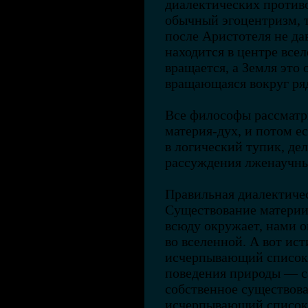
диалектических против
обычный эгоцентризм, т
после Аристотеля не дав
находится в центре всел
вращается, а Земля это
вращающаяся вокруг ряд
Все философы рассматр
материя-дух, и потом е
в логический тупик, дел
рассуждения лженаучн
Правильная диалектичес
Существование материи
всюду окружает, нами о
во вселенной. А вот ис
исчерпывающий список
поведения природы — с
собственное существов
исчерпывающий список 