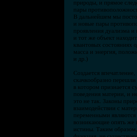
природы, и прямое сле
пары противоположност
В дальнейшем мы посто
и новые пары противоп
проявления дуализма и 
и тот же объект находи
квантовых состояниях о
масса и энергия, полож
и др.)
Создается впечатление,
скачкообразно перешли
в котором признается с
поведения материи, и н
это не так. Законы при
взаимодействии с матер
переменными являются 
возникающие опять же 
истины. Таким образом,
функция, не существую