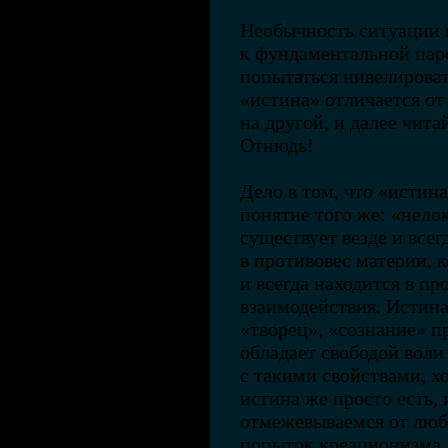
Необычность ситуации в
к фундаментальной па
попытаться нивелироват
«истина» отличается от
на другой, и далее читай
Отнюдь!
Дело в том, что «истин
понятие того же: «нелок
существует везде и все
в противовес материи, 
и всегда находится в пр
взаимодействия. Истина
«творец», «сознание» п
обладает свободой воли
с такими свойствами, х
истина же просто есть, 
отмежевываемся от люб
попыток креационизма. 