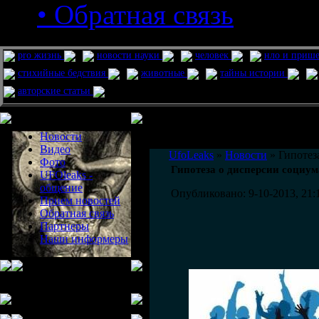
• Обратная связь
pro жизнь
новости науки
человек
нло и приш
стихийные бедствия
животные
тайны истории
авторские статьи
Меню сайта
Информация
Комментировать статьи на сайте 
Новости
публикации.
Видео
UfoLeaks
»
Новости
» Гипотез
Фото
Гипотеза о дисперсии социум
UFOleaks -
общение
Опубликовано: 9-10-2013, 21:
Прием новостей
Обратная связь
Партнеры
Наши информеры