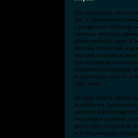
После первого упоминан
лет, и гипотеза получи
с развитием генетики, 
научных методов, прим
общественных наук. Кл
явилось уточнение, сде
которое исправило мног
что основным вопросом
первичности материи и
выдержки из другой раб
идет речь:
Не буду ходить вокруг д
вспоминать Аристотеля 
принято в философских 
в изучении истоков дуа
философы допустили до
все неправильно выбра