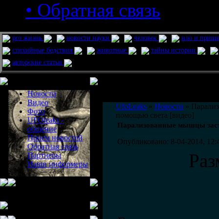
• Обратная связь
pro жизнь
новости науки
человек
нло и приш
стихийные бедствия
животные
тайны истории
авторские статьи
Меню сайта
Информация
Комментировать статьи на сайте 
Новости
публикации.
Видео
UfoLeaks
»
Новости
» Парализ
Фото
помощью света [видео]
UFOleaks -
Парализованные мышцы заста
общение
Прием новостей
Опубликовано: 8-04-2014, 12:
Обратная связь
Раз
Партнеры
Наши информеры