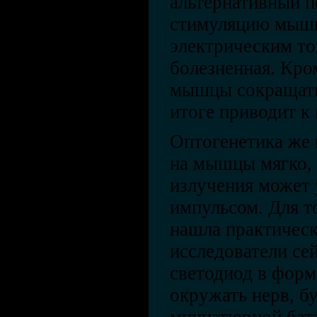
альтернативный п
стимуляцию мышц
электрическим то
болезненная. Кром
мышцы сокращать
итоге приводит к
Оптогенетика же 
на мышцы мягко, 
излучения может 
импульсом. Для т
нашла практическ
исследователи се
светодиод в форм
окружать нерв, б