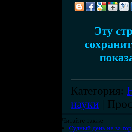
Эту ст
сохранить
показ
Категория
:
науки
|
Прос
Читайте также:
Судный день не за го