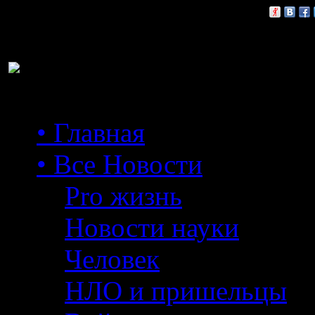
Расскажи друзьям:
• Главная
• Все Новости
Pro жизнь
Новости науки
Человек
НЛО и пришельцы