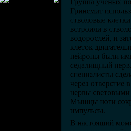
Группа ученых п
Гринсмит исполь
стволовые клетки
встроили в стволо
водорослей, и зат
клеток двигатель
нейроны были им
седалищный нерв.
специалисты сде
через отверстие в
нервы световыми 
Мышцы ноги сокр
импульсы.
В настоящий мом