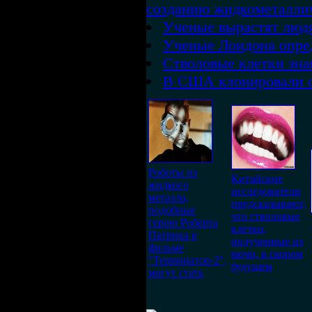
созданию жидкометаллич
Ученые вырастят люд
Ученые Лондона опре
Стволовые клетки зна
В США клонировали с
Роботы из
Китайские
жидкого
исследователи
металла,
предсказывают,
подобные
что стволовые
герою Роберта
клетки,
Патрика в
полученные из
фильме
мочи, в скором
"Терминатор-2",
будущем
могут стать