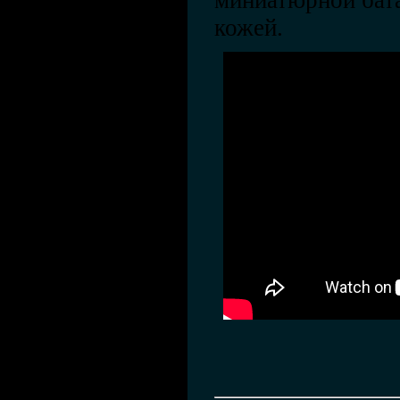
миниатюрной бата
кожей.