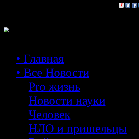
Расскажи друзьям:
• Главная
• Все Новости
Pro жизнь
Новости науки
Человек
НЛО и пришельцы