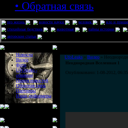
• Обратная связь
pro жизнь
новости науки
человек
нло и приш
стихийные бедствия
животные
тайны истории
авторские статьи
Меню сайта
Информация
Комментировать статьи на сайте 
Новости
UfoLeaks
»
Видео
» Неоднородн
Видео
Неоднородная Вселенная 1
Фото
UFOleaks -
Опубликовано: 1-08-2012, 06:35
общение
Прием новостей
Обратная связь
Партнеры
Наши информеры