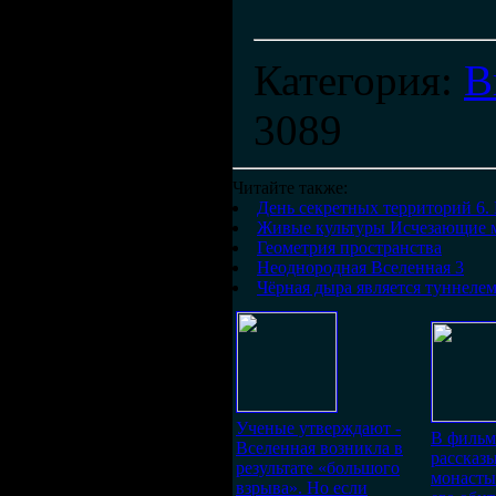
Категория
:
В
3089
Читайте также:
День секретных территорий 6.
Живые культуры Исчезающие м
Геометрия пространства
Неоднородная Вселенная 3
Чёрная дыра является туннеле
Ученые утверждают -
В фильм
Вселенная возникла в
рассказы
результате «большого
монасты
взрыва». Но если