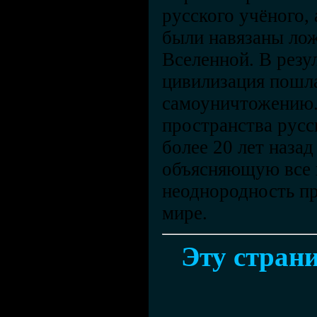
русского учёного,
были навязаны лож
Вселенной. В резул
цивилизация пошла
самоуничтожению.
пространства русс
более 20 лет наза
объясняющую все п
неоднородность пр
мире.
Эту страни