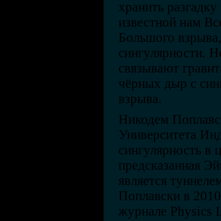
хранить разгадку
известной нам Вс
Большого взрыва,
сингулярности. Н
связывают грави
чёрных дыр с си
взрыва.
Никодем Поплавск
Университета Инд
сингулярность в 
предсказанная Эй
является туннеле
Поплавски в 2010
журнале Physics L