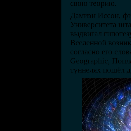
свою теорию.
Дамиэн Иссон, фи
Университета шта
выдвигал гипотезу
Вселенной возник
согласно его слов
Geographic, Попла
туннелях пошёл д