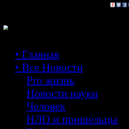
Расскажи друзьям:
• Главная
• Все Новости
Pro жизнь
Новости науки
Человек
НЛО и пришельцы