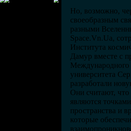
Но, возможно, ч
своеобразным св
разными Вселенн
Space.Vn.Ua, сот
Института косми
Дамур вместе с п
Международного 
университета Се
разработали нов
Они считают, что
являются точкам
пространства и в
которые обеспеч
взаимопроникнов