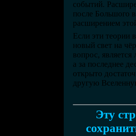
событий. Расшир
после Большого 
расширением это
Если эти теории в
новый свет на чё
вопрос, является
а за последнее де
открыто достаточ
другую Вселенну
Эту ст
сохранить