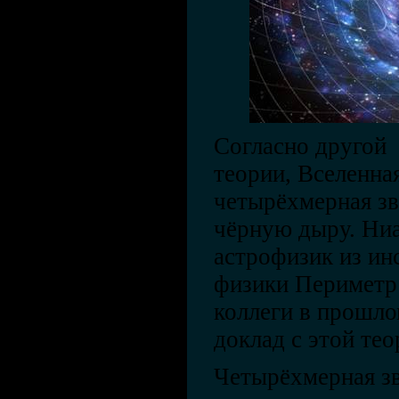
Согласно другой
теории, Вселенная
четырёхмерная зв
чёрную дыру. Ни
астрофизик из ин
физики Периметр 
коллеги в прошло
доклад с этой тео
Четырёхмерная зв