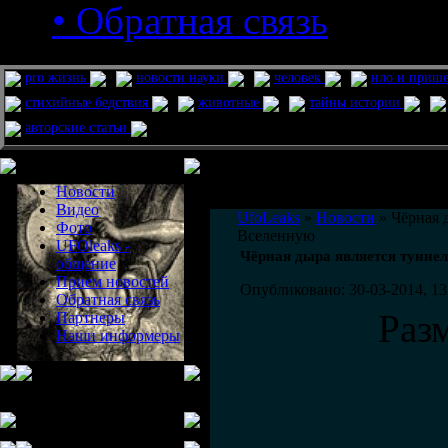
• Обратная связь
pro жизнь
новости науки
человек
нло и приш
стихийные бедствия
животные
тайны истории
авторские статьи
Меню сайта
Информация
Комментировать статьи на сайте 
Новости
публикации.
Видео
UfoLeaks
»
Новости
» Чёрная 
Фото
Вселенную
UFOleaks -
Чёрная дыра является тунне
общение
Прием новостей
Опубликовано: 30-03-2014, 13
Обратная связь
Раз
Партнеры
Наши информеры