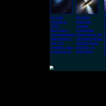
На днях
Недавно
у
ученый из
немецкие
США
ученые-
у
выступил с
астрономы
с
сенсационным
обнаружили две
ч
заявлением о
сверхмассивные
том, что
черные дыры.
н
«черных дыр»
Причем, их
в
в природе не
поведение