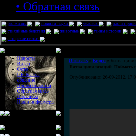
• Обратная связь
pro жизнь
новости науки
человек
нло и приш
стихийные бедствия
животные
тайны истории
авторские статьи
Меню сайта
Информация
Комментировать статьи на сайте 
Новости
UfoLeaks
»
Видео
» Битва циви
Видео
Битва цивилизаций. Поймать 
Фото
UFOleaks -
Опубликовано: 26-09-2012, 17:
общение
Прием новостей
Обратная связь
Партнеры
Наши информеры