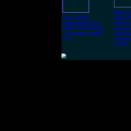
Предлаг
День "Битвы
новые о
цивилизаций" №3.
качеств
Битва цивилизаций.
видеока
"Подводный разум"
неопозн
(12....
летающи
(НЛО).