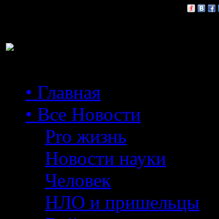
Расскажи друзьям:
• Главная
• Все Новости
Pro жизнь
Новости науки
Человек
НЛО и пришельцы