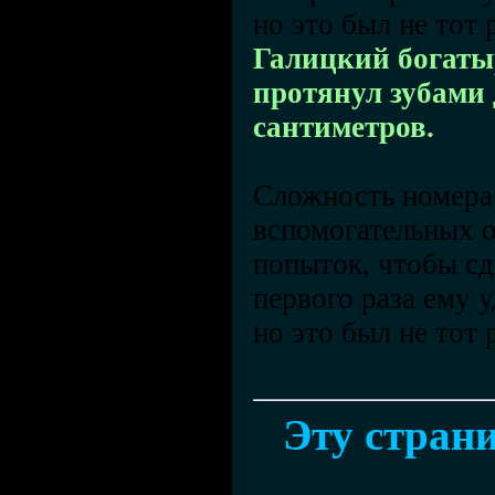
но это был не тот 
Галицкий богаты
протянул зубами 
сантиметров.
Сложность номера 
вспомогательных о
попыток, чтобы сд
первого раза ему 
но это был не тот
Эту страни