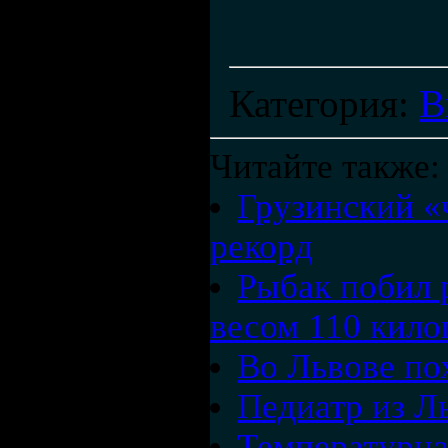
Категория
:
В
Читайте также:
Грузинский «
рекорд
Рыбак побил 
весом 110 кил
Во Львове по
Педиатр из Л
Температурна