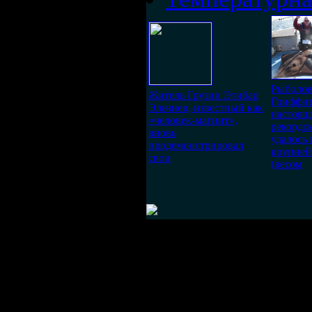
Рыболов
Житель Грузии Этибар
Гриффит
Эльчиев, известный как
настоя
«человек-магнит»,
рекордс
вновь
удалось
продемонстрировал
крупне
свои
(весом