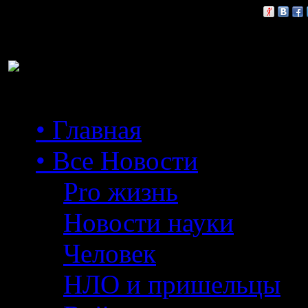
Расскажи друзьям:
• Главная
• Все Новости
Pro жизнь
Новости науки
Человек
НЛО и пришельцы