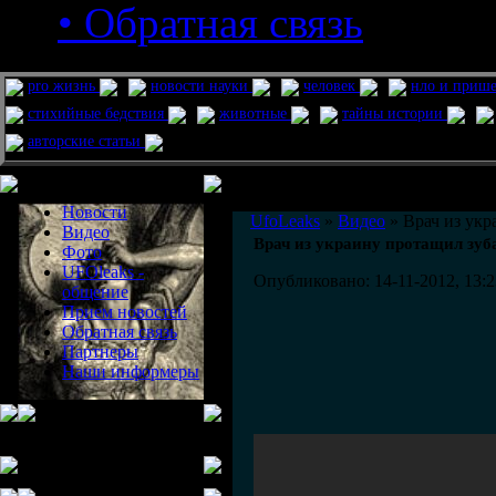
• Обратная связь
pro жизнь
новости науки
человек
нло и приш
стихийные бедствия
животные
тайны истории
авторские статьи
Меню сайта
Информация
Комментировать статьи на сайте 
Новости
UfoLeaks
»
Видео
» Врач из укр
Видео
Врач из украину протащил зуб
Фото
UFOleaks -
Опубликовано: 14-11-2012, 13:2
общение
Прием новостей
Обратная связь
Партнеры
Наши информеры