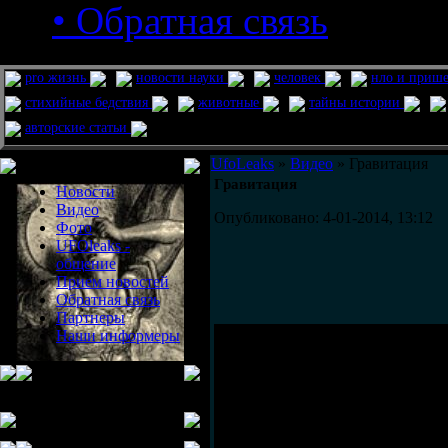
• Обратная связь
pro жизнь
новости науки
человек
нло и приш
стихийные бедствия
животные
тайны истории
авторские статьи
Меню сайта
UfoLeaks
»
Видео
» Гравитация
Гравитация
Новости
Видео
Опубликовано: 4-01-2014, 13:12
Фото
UFOleaks -
общение
Прием новостей
Обратная связь
Партнеры
Наши информеры