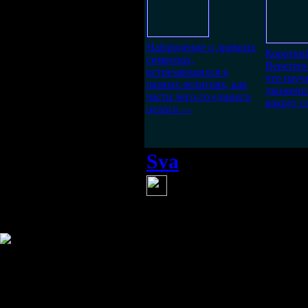
Наблюдение о древних
Коротки
символах,
Веретенн
встречающихся в
что науч
разных религиях, как
движени
части чего-то единого
вокруг с
целого —
Sva
(24 апреля 2014 19:1
круто +100! ав
Информация
Комментировать статьи на сайте 