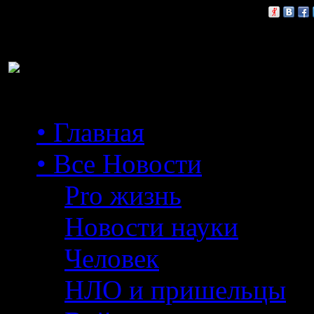
Расскажи друзьям:
• Главная
• Все Новости
Pro жизнь
Новости науки
Человек
НЛО и пришельцы