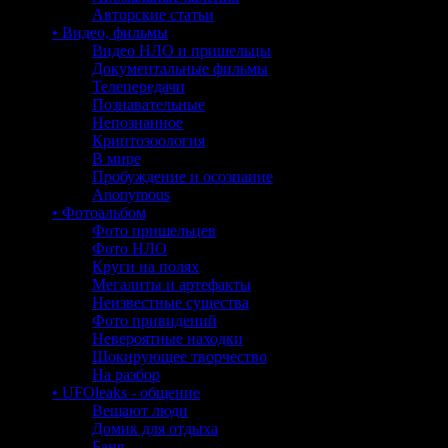
Авторские статьи
• Видео, фильмы
Видео НЛО и пришельцы
Документальные фильмы
Телепередачи
Познавательные
Непознанное
Криптозоология
В мире
Пробуждение и осознание
Anonymous
• Фотоальбом
Фото пришельцев
Фото НЛО
Круги на полях
Мегалиты и артефакты
Неизвестные существа
Фото привидений
Невероятные находки
Шокирующее творчество
На разбор
• UFOleaks - общение
Вещают люди
Домик для отдыха
Баня