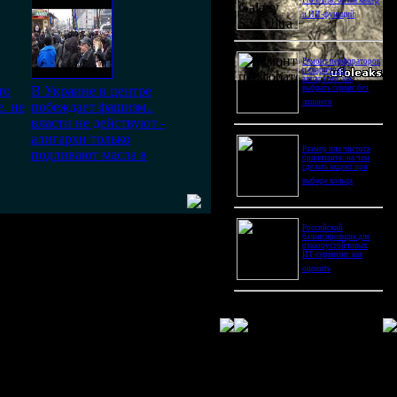
Pro Ultra: битва камер
и ИИ-функций
Ремонт перфораторов
и сварочных
аппаратов: как
то
В Украине в центре
выбрать сервис без
лишнего
е. не
побеждает фашизм..
власти не действуют -
алигархи только
Размер или чистота
подливают масла в
бриллианта: на чем
сделать акцент при
выборе кольца
Российский
балансировщик для
отказоустойчивых
ИТ-сервисов: как
оценить