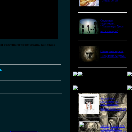
"Стрелы богов"
Секретные
территории.
"Пришельцы. Дверь
во Вселенную"
ни разрушают свою страну, как стадо
Обманутые наукой.
"Исцеление смертью"
м.
Новое в блогах
Как выбрать
снотворное для
восстановления
режима после отпуска
Samsung Galaxy S26
Ultra vs Xiaomi 16