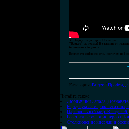
300 Беркутовцев.Герои Отечества!!!
"Беркут" молодцы! В отличии от политик
безвольных баранов!
Беркут, стреляйте по этим сволочам побол
Э
Категория
:
Видео
/
Пробужден
Читайте также:
Любимчики Запада (Познавате
Беркут украл играющего в парк
Параллельный мир. Выпуск 30
Расстрел революционеров в Ки
Столкновение киевлян и боевик