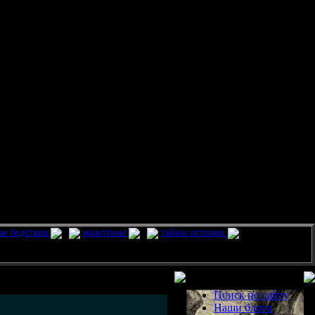
ые бедствия
животные
тайны истории
Разделы
Поиск по сайту
Наши блоги