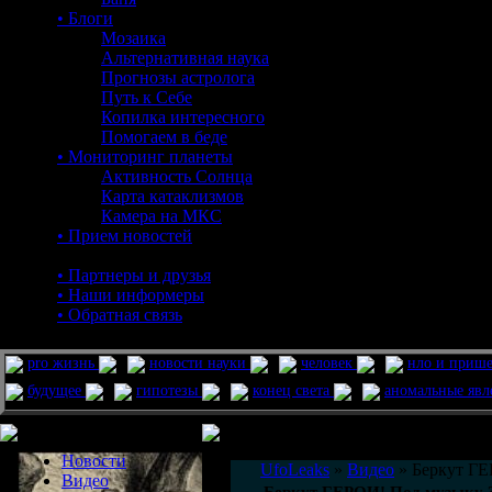
• Блоги
Мозаика
Альтернативная наука
Прогнозы астролога
Путь к Себе
Копилка интересного
Помогаем в беде
• Мониторинг планеты
Активность Солнца
Карта катаклизмов
Камера на МКС
• Прием новостей
• Партнеры и друзья
• Наши информеры
• Обратная связь
pro жизнь
новости науки
человек
нло и приш
будущее
гипотезы
конец света
аномальные яв
Меню сайта
Информация
Комментировать статьи на сайте 
Новости
UfoLeaks
»
Видео
» Беркут ГЕ
Видео