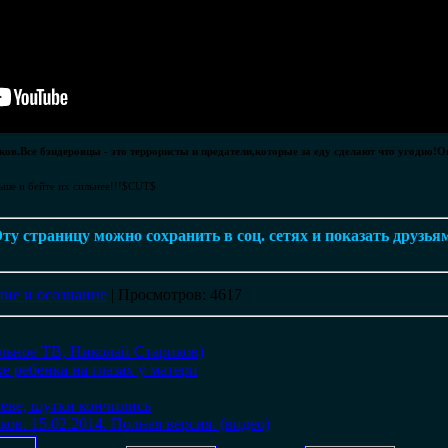
ов. Все бэндеровцы - это террористы и предатели,которые за еду сделают что угодно!О
ьше и бейте их сильнее!!! $CUT$
ту страницу можно сохранить в соц. сетях и показать друзья
ие и осознание
|
Просмотров
: 4617
льное ТВ, Николай Стариков)
е ребенка на глазах у матери
еве, шутки кончились
ов. 15.02.2014. Полная версия. (видео)