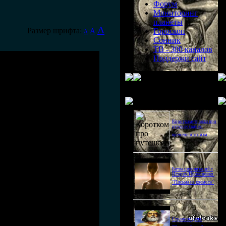
Форум
Мониторинг
планеты
A
Размер шрифта:
A
Гороскоп
A
Сонник
ТВ - 300 каналов
Поддержи сайт
Последнее видео
Короткометражка про
путешествия во
времени и эгоизм.
Битва цивилизаций с
Игорем Прокопенко.
"Письма из космоса"
Странное дело.