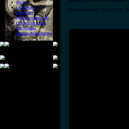
Беркут ГЕРОИ! Под музыку 3
Фото
UFOleaks -
Опубликовано: 16-02-2014, 20
общение
Прием новостей
Обратная связь
Партнеры
Наши информеры