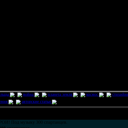
ельцы
война
планета земля
космос
стихийн
ления
авторские статьи
возможно только в течении
30
дней со дня публикации.
РОИ! Под музыку 300 спартанцев.