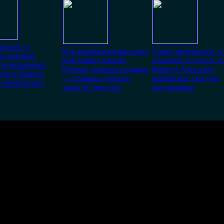
авшие за
Как компьютерные игры
Самое интересное, ч
м золотым
разрушают жизнь?
стреляют то сзади, т.
 кружившимся
Почему дорогие подарки
Беркут! Хотя могу
ком в Канаде,
— признак дурного
ошибаться, там уже
 невероятное
тона? И чему нас
натуральная