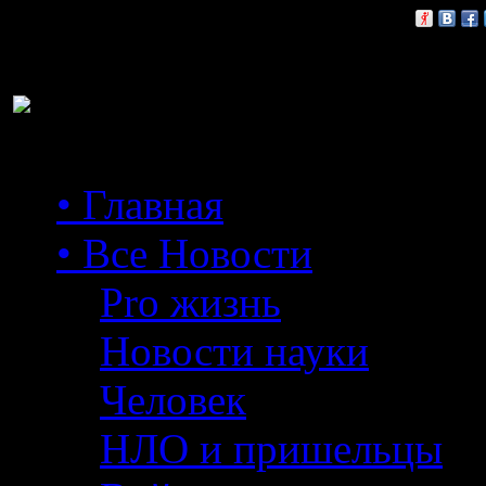
Расскажи друзьям:
• Главная
• Все Новости
Pro жизнь
Новости науки
Человек
НЛО и пришельцы