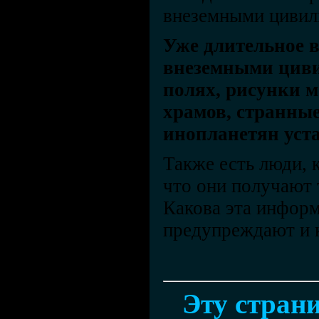
внеземными цивили
Уже длительное в
внеземными циви
полях, рисунки 
храмов, странны
инопланетян уста
Также есть люди, 
что они получают
Какова эта информ
предупреждают и к
Эту страни