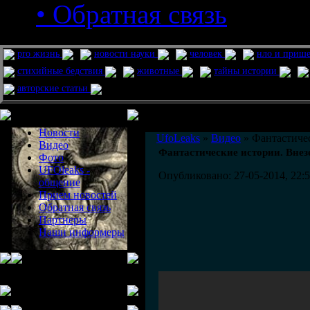
• Обратная связь
pro жизнь
новости науки
человек
нло и приш
стихийные бедствия
животные
тайны истории
авторские статьи
Меню сайта
Информация
Комментировать статьи на сайте 
Новости
UfoLeaks
»
Видео
» Фантастичес
Видео
Фантастические истории. Внез
Фото
UFOleaks -
Опубликовано: 27-05-2014, 22:
общение
Прием новостей
Обратная связь
Партнеры
Наши информеры