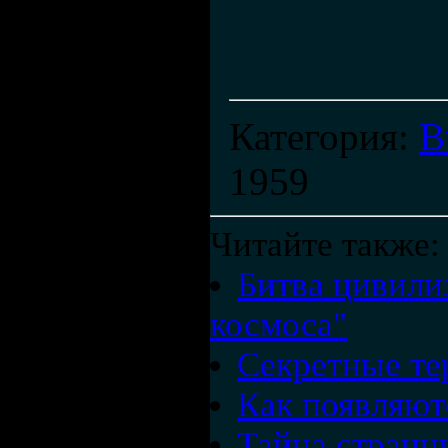
Категория
:
В
1959
Читайте также:
Битва цивили
космоса"
Секретные те
Как появляют
Тайна странн