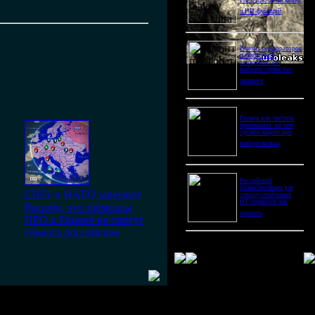
Pro Ultra: битва камер
и ИИ-функций
Ремонт перфораторов
и сварочных
аппаратов: как
выбрать сервис без
лишнего
Размер или чистота
бриллианта: на чем
сделать акцент при
выборе кольца
Российский
балансировщик для
США и НАТО заверяют
отказоустойчивых
ИТ-сервисов: как
Россию, что элементы
оценить
ПРО в Европе не смогут
сбивать российские