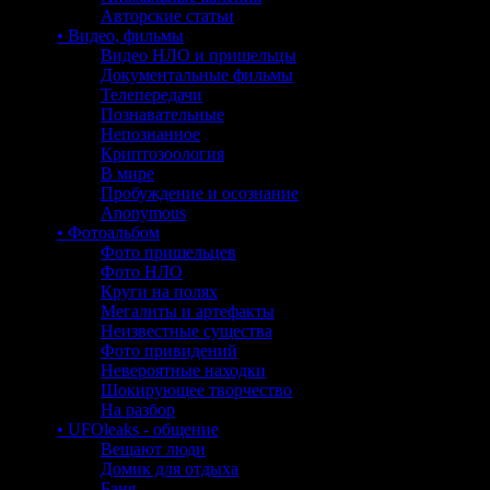
Авторские статьи
• Видео, фильмы
Видео НЛО и пришельцы
Документальные фильмы
Телепередачи
Познавательные
Непознанное
Криптозоология
В мире
Пробуждение и осознание
Anonymous
• Фотоальбом
Фото пришельцев
Фото НЛО
Круги на полях
Мегалиты и артефакты
Неизвестные существа
Фото привидений
Невероятные находки
Шокирующее творчество
На разбор
• UFOleaks - общение
Вещают люди
Домик для отдыха
Баня