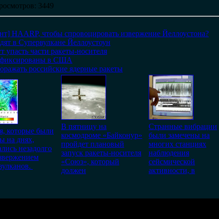
росмотров
: 3449
иант] HAARP, чтобы спровоцировать извержение Йеллоустона?
дят в Супервулкане Йеллоустоун
т упасть части ракеты-носителя
афиксированы в США
оражать российские ядерные ракеты
В пятницу на
Странные вибрации
, которые были
космодроме «Байконур»
были замечены на
ы на дняx,
пройдет плановый
многих станциях
лись незадолго
запуск ракеты-носителя
наблюдения
извержением
«Союз», который
сейсмической
вулканов.
должен
активности, в