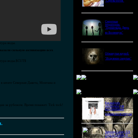
"Стрелы богов"
Секретные
территории.
"Пришельцы. Дверь
во Вселенную"
тура воды.
оказали сильную активизацию всех
Обманутые наукой.
"Исцеление смертью"
атура воды.$CUT$
 в штате Северная Дакота, Монтана и
Новое в блогах
Как выбрать
ан за рубежом. Время покажет. Tick tock!
снотворное для
восстановления
режима после отпуска
м.
Samsung Galaxy S26
Ultra vs Xiaomi 16