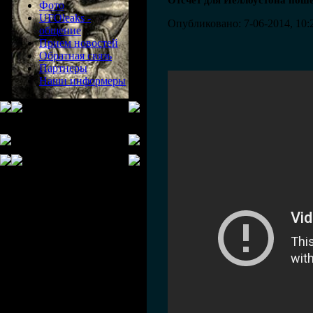
Отсчет для Йеллоустона поше
Фото
UFOleaks -
Опубликовано: 7-06-2014, 10:
общение
Прием новостей
Обратная связь
Партнеры
Наши информеры