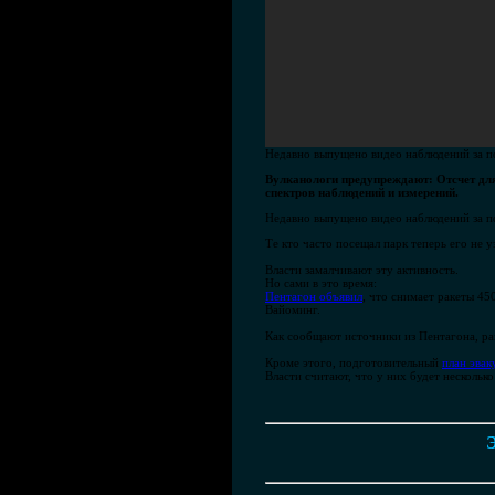
Недавно выпущено видео наблюдений за п
Вулканологи предупреждают: Отсчет для
спектров наблюдений и измерений.
Недавно выпущено видео наблюдений за п
Те кто часто посещал парк теперь его не 
Власти замалчивают эту активность.
Но сами в это время:
Пентагон объявил
, что снимает ракеты 4
Вайоминг.
Как сообщают источники из Пентагона, ра
Кроме этого, подготовительный
план эвак
Власти считают, что у них будет нескольк
Э