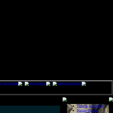
ые бедствия
животные
тайны истории
Разделы
Поиск по сайту
Наши блоги