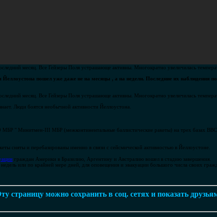
оследний месяц. Все Гейзеры Поля устрашающе активны. Многократно увеличилась темпера
 Йеллоустона пошел уже даже не на месяцы , а на недели. Последние их наблюдения п
оследний месяц. Все Гейзеры Поля устрашающе активны. Многократно увеличилась темпер
узнает. Люди боятся необычной активности Йеллоустона.
50 МБР " Минитмен-III МБР (межконтинентальные баллистические ракеты) на трех базах ВВС
кеты сняты и перебазированы именно в связи с сейсмической активностью в Йеллоустоне.
уации
граждан Америки в Бразилию, Аргентину и Австралию вошел в стадию завершения.
о недель или по крайней мере дней, для оповещения и эвакуации большого числа своих гражд
ту страницу можно сохранить в соц. сетях и показать друзья