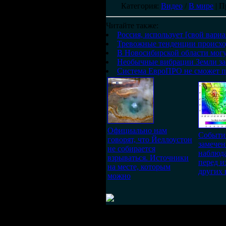
Категория
:
Видео
/
В мире
|
П
Читайте также:
Россия, использует [свой вар
Тревожные тенденции происхо
В Новосибирской области могу
Необычные вибрации Земли з
Система ЕвроПРО не сможет п
Официально нам
События
говорят, что Йеллоустон
замечен
не собирается
наблюда
взрываться. Источники
перед 
на месте, которым
других 
можно