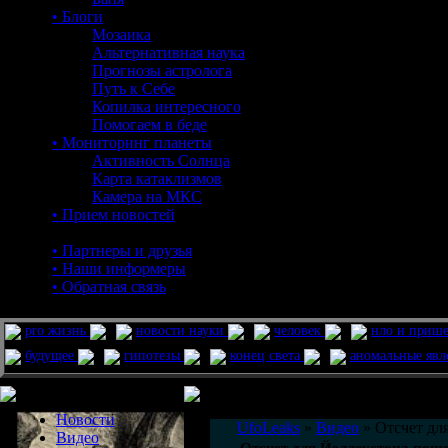
• Блоги
Мозаика
Альтернативная наука
Прогнозы астролога
Путь к Себе
Копилка интересного
Помогаем в беде
• Мониторинг планеты
Активность Солнца
Карта катаклизмов
Камера на МКС
• Прием новостей
• Партнеры и друзья
• Наши информеры
• Обратная связь
pro жизнь
новости науки
человек
нло и приш
будущее
гипотезы
конец света
аномальные яв
Меню сайта
Информация
Комментировать статьи на сайте 
Новости
UfoLeaks
»
Видео
» Отсчет для
Видео