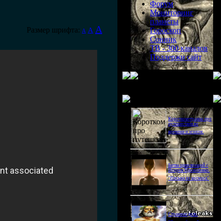
Форум
Мониторинг
планеты
A
Размер шрифта:
A
Гороскоп
A
Сонник
ТВ - 300 каналов
Поддержи сайт
Последнее видео
Короткометражка про
путешествия во
времени и эгоизм.
Битва цивилизаций с
Игорем Прокопенко.
"Письма из космоса"
Странное дело.