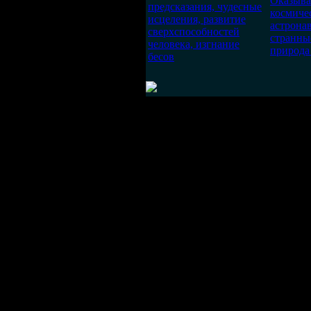
Оказыва
предсказания, чудесные
космиче
исцеления, развитие
астрона
сверхспособностей
странны
человека, изгнание
природа
бесов