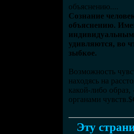
объяснению....
Сознание человек
объяснению. Имен
индивидуальным. 
удивляются, во ч
зыбкое.
Возможность чувст
находясь на рассто
какой-либо образ,
органами чувств. 
Эту страни