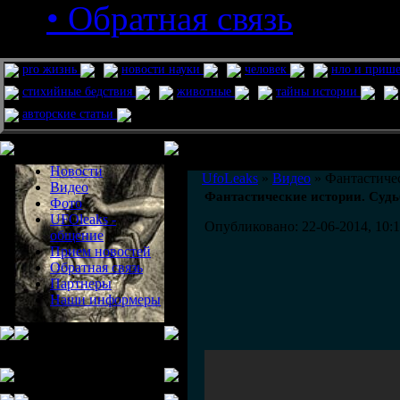
• Обратная связь
pro жизнь
новости науки
человек
нло и приш
стихийные бедствия
животные
тайны истории
авторские статьи
Меню сайта
Информация
Комментировать статьи на сайте 
Новости
UfoLeaks
»
Видео
» Фантастичес
Видео
Фантастические истории. Судь
Фото
UFOleaks -
Опубликовано: 22-06-2014, 10:
общение
Прием новостей
Обратная связь
Партнеры
Наши информеры