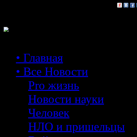
Расскажи друзьям:
• Главная
• Все Новости
Pro жизнь
Новости науки
Человек
НЛО и пришельцы