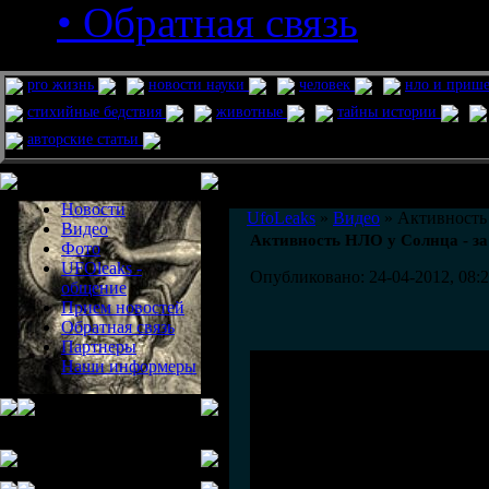
• Обратная связь
pro жизнь
новости науки
человек
нло и приш
стихийные бедствия
животные
тайны истории
авторские статьи
Меню сайта
Информация
Комментировать статьи на сайте 
Новости
UfoLeaks
»
Видео
» Активность 
Видео
Активность НЛО у Солнца - за 
Фото
UFOleaks -
Опубликовано: 24-04-2012, 08:
общение
Прием новостей
Обратная связь
Партнеры
Наши информеры