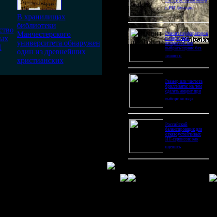
Pro Ultra: битва камер
и ИИ-функций
В хранилищах
библиотеки
ство
Манчестерского
Ремонт перфораторов
рых
и сварочных
университета обнаружен
аппаратов: как
И
выбрать сервис без
один из древнейших
лишнего
христианских
Размер или чистота
бриллианта: на чем
анская цивилизация.
сделать акцент при
ида на долларе, глаз и
выборе кольца
Российский
балансировщик для
отказоустойчивых
ИТ-сервисов: как
оценить