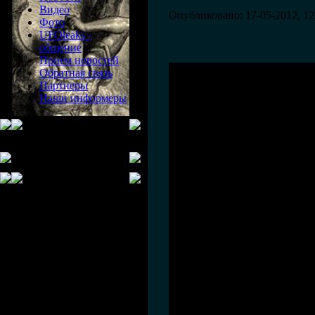
Видео
Опубликовано: 17-05-2012, 12
Фото
UFOleaks -
общение
Прием новостей
Обратная связь
Партнеры
Наши информеры