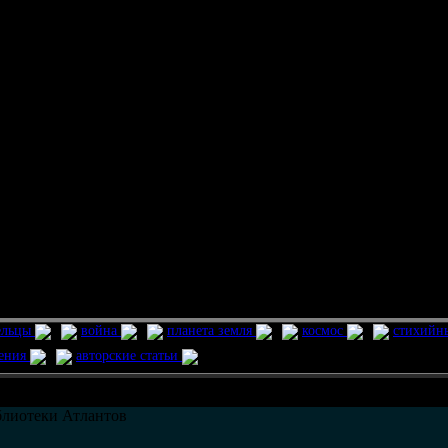
ельцы
война
планета земля
космос
стихийн
ления
авторские статьи
лиотеки Атлантов