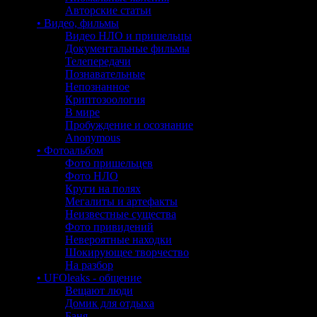
Авторские статьи
• Видео, фильмы
Видео НЛО и пришельцы
Документальные фильмы
Телепередачи
Познавательные
Непознанное
Криптозоология
В мире
Пробуждение и осознание
Anonymous
• Фотоальбом
Фото пришельцев
Фото НЛО
Круги на полях
Мегалиты и артефакты
Неизвестные существа
Фото привидений
Невероятные находки
Шокирующее творчество
На разбор
• UFOleaks - общение
Вещают люди
Домик для отдыха
Баня