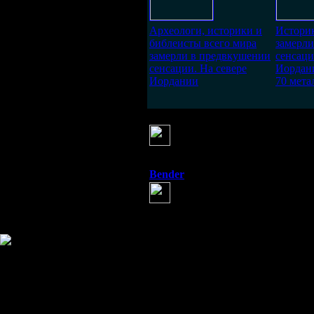
Археологи, историки и
Историк
библеисты всего мира
замерл
замерли в предвкушении
сенсаци
сенсации. На севере
Иордан
Иордании
70 мета
Mike
(18 мая 2012 07:47)
Есть мнение, что на основе 
Технология внедрения мироуп
надпись: "Novus Ordo Seclorum". 
Bender
(19 мая 2012 12:56)
Как бы мне хотелось побыват
Информация
Комментировать статьи на сайте 