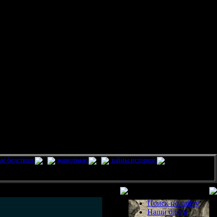
ые бедствия
животные
тайны истории
Разделы
Поиск по сайту
Наши блоги