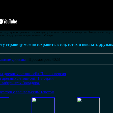
 и Перу хранит древнюю сокровищницу Система туннелей и пещер под Эквадором и Перу 
 книг, а другую — на кристальных таблицах.
ту страницу можно сохранить в соц. сетях и показать друзья
альные фильмы
|
Просмотров
: 4023
ы древних летописей» Полная верcия
 древних летописей. 1-3 серии
 лабиринтах Эквадора.
улетов с евангельским текстом