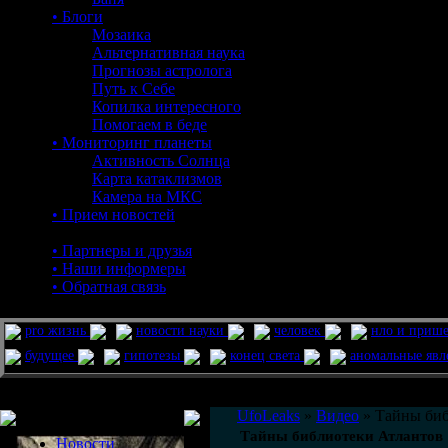
• Блоги
Мозаика
Альтернативная наука
Прогнозы астролога
Путь к Себе
Копилка интересного
Помогаем в беде
• Мониторинг планеты
Активность Солнца
Карта катаклизмов
Камера на МКС
• Прием новостей
• Партнеры и друзья
• Наши информеры
• Обратная связь
pro жизнь
новости науки
человек
нло и приш
будущее
гипотезы
конец света
аномальные яв
Меню сайта
UfoLeaks
»
Видео
» Тайны биб
Тайны библиотеки Атлантов
Новости