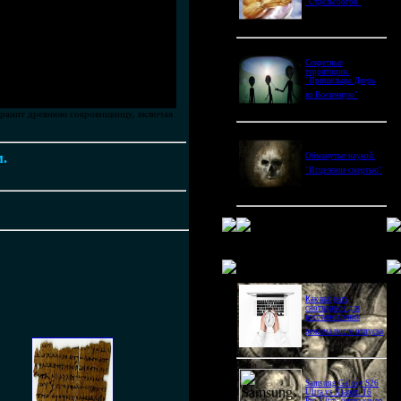
"Стрелы богов"
Секретные
территории.
"Пришельцы. Дверь
во Вселенную"
хранит древнюю сокровищницу, включая
м.
Обманутые наукой.
"Исцеление смертью"
Новое в блогах
Как выбрать
снотворное для
восстановления
режима после отпуска
Samsung Galaxy S26
Ultra vs Xiaomi 16