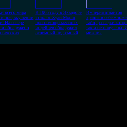
и всего мира
В 1965 году в Эквадоре
Империя атлантов
и в предвкушении
этнолог Хуан Мориц
хранит в себе множе
и. На севере
при помощи местных
тайн, разгадки кото
ии обнаружено
индейцев обнаружил
так и не получены. 
ллических
огромный подземный
можно с
сакральных знаний жречества атлантиды и построена вся Америк
равлением было проверено в Египте, отсюда и египетская пирам
Переводится, как "новый порядок веков".
ь в этих пещерах,,,
возможно только в течении
30
дней со дня публикации.