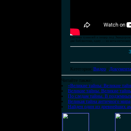
Система туннелей и пещер под Эквадором
две библиотеки, одну — из металлических
Э
Категория
:
Видео
/
Документ
Читайте также:
«Великие тайны: Великие тайн
Великие тайны. Великие тайны
По следам тайны. В подземных
Великая тайна античного мира
Найден один из древнейших ам