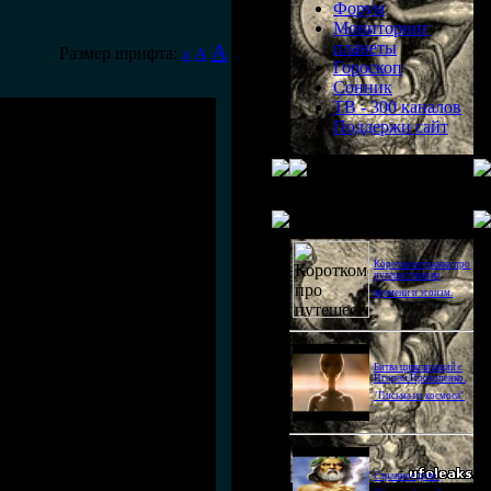
Форум
Мониторинг
планеты
A
Размер шрифта:
A
A
Гороскоп
Сонник
ТВ - 300 каналов
Поддержи сайт
Последнее видео
Короткометражка про
путешествия во
времени и эгоизм.
Битва цивилизаций с
Игорем Прокопенко.
"Письма из космоса"
Странное дело.