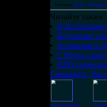
Категория
:
Видео
/
Документал
Читайте также:
В Астрахани 
Крушение сам
Аномалия в Б
С борта само
НЛО пересека
Снежинск, Росс
Полупрозрачный
В интер