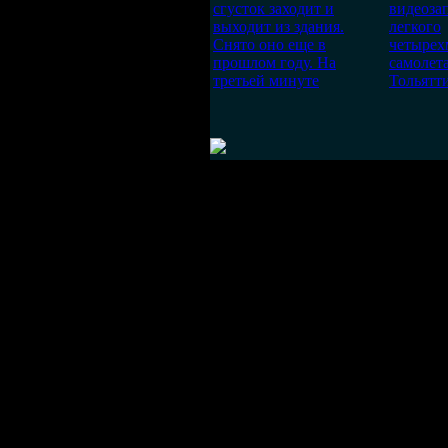
сгусток заходит и
видеоза
выходит из здания.
легкого
Снято оно еще в
четырех
прошлом году. На
самолет
третьей минуте
Тольятти