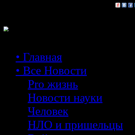
Расскажи друзьям:
• Главная
• Все Новости
Pro жизнь
Новости науки
Человек
НЛО и пришельцы