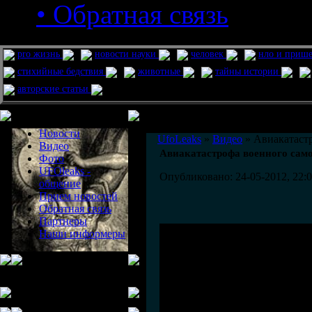
• Обратная связь
pro жизнь
новости науки
человек
нло и приш
стихийные бедствия
животные
тайны истории
авторские статьи
Меню сайта
Информация
Комментировать статьи на сайте 
Новости
UfoLeaks
»
Видео
» Авиакатастр
Видео
Авиакатастрофа военного сам
Фото
UFOleaks -
Опубликовано: 24-05-2012, 22:
общение
Прием новостей
Обратная связь
Партнеры
Наши информеры