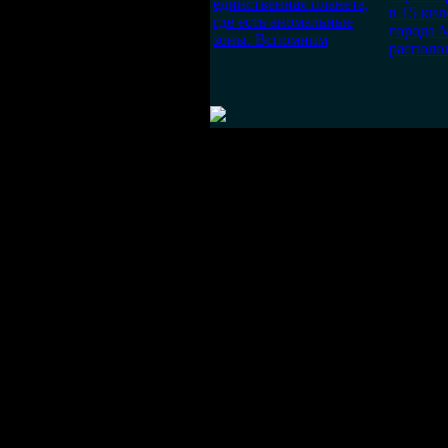
единственная планета,
в 15 ки
где есть аномальные
города 
зоны. Вспомним
располо