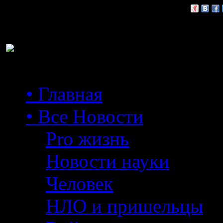
Расскажи друзьям:
• Главная
• Все Новости
Pro жизнь
Новости науки
Человек
НЛО и пришельцы