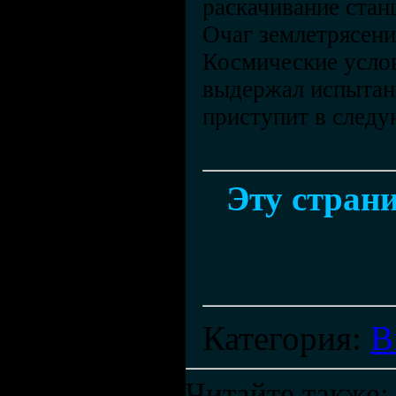
раскачивание стан
Очаг землетрясени
Космические услов
выдержал испытани
приступит в следу
Эту страни
Категория
:
В
Читайте также: