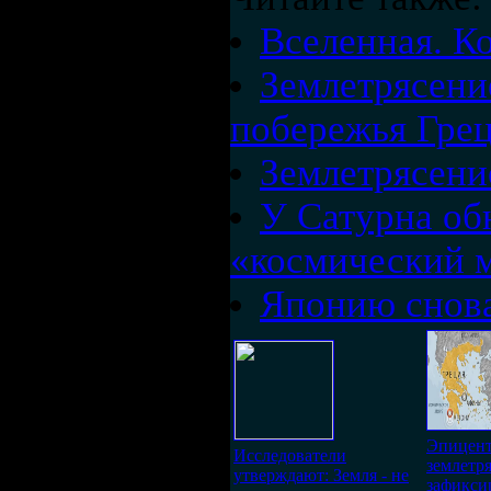
Вселенная. К
Землетрясени
побережья Гре
Землетрясени
У Сатурна о
«коcмический 
Японию снова
Эпицен
Исследователи
землетр
утверждают: Земля - не
зафикси