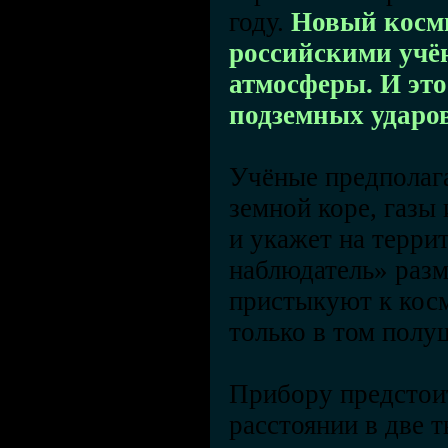
году.
Новый косми
российскими учён
атмосферы. И эт
подземных ударов
Учёные предполага
земной коре, газы
и укажет на терри
наблюдатель» разм
пристыкуют к косм
только в том полуш
Прибору предстои
расстоянии в две 