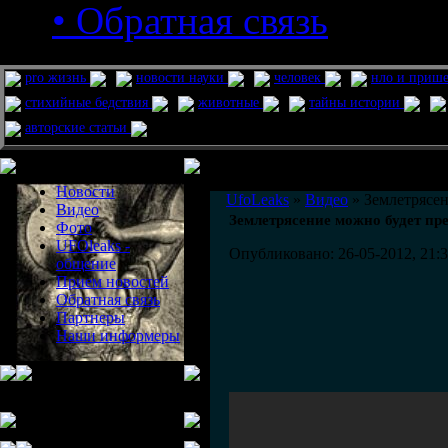
• Обратная связь
pro жизнь
новости науки
человек
нло и приш
стихийные бедствия
животные
тайны истории
авторские статьи
Меню сайта
Информация
Комментировать статьи на сайте 
Новости
UfoLeaks
»
Видео
» Землетрясен
Видео
Землетрясение можно будет пр
Фото
UFOleaks -
Опубликовано: 26-05-2012, 21:
общение
Прием новостей
Обратная связь
Партнеры
Наши информеры