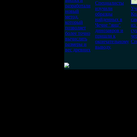
Биологи
Специалисты
разработали
изучили
Уч
новый
образцы
Ко
метод,
найденных в
са
который
Чечне "яиц"
из
позволяет
динозавров и
су
более точно
пришли к
че
вычислять
окончательному
Сп
размеры и
выводу,
вес древних