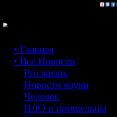
Расскажи друзьям:
• Главная
• Все Новости
Pro жизнь
Новости науки
Человек
НЛО и пришельцы