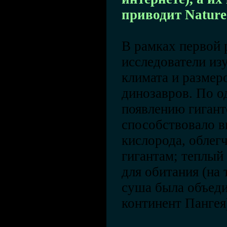
приводит Nature
В рамках первой 
исследователи из
климата и размер
динозавров. По о
появлению гиган
способствовало в
кислорода, облег
гигантам; теплый
для обитания (на 
суша была объеди
континент Пангея