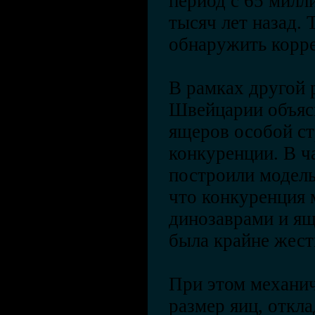
период с 65 милл
тысяч лет назад. 
обнаружить корре
В рамках другой 
Швейцарии объяс
ящеров особой с
конкуренции. В ч
построили модель
что конкуренция
динозаврами и ящ
была крайне жест
При этом механич
размер яиц, откл