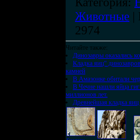
Категория
:
Животные
|
2974
Читайте также:
Динозавры оказались 
Кладка яиц" динозавров
камней
В Амазонке обитали че
В Чечне нашли яйца гиг
миллионов лет.
Древнейшая кладка яиц