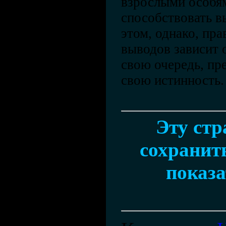
взрослыми особя
способствовать 
этом, однако, пр
выводов зависит о
свою очередь, пр
свою истинность.
Эту ст
сохранить
показа