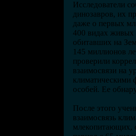
Исследователи со
динозавров, их п
даже о первых м
400 видах живых
обитавших на Зе
145 миллионов ле
проверили коррел
взаимосвязи на у
климатическими 
особей. Ее обнар
После этого учен
взаимосвязь клим
млекопитающих, о