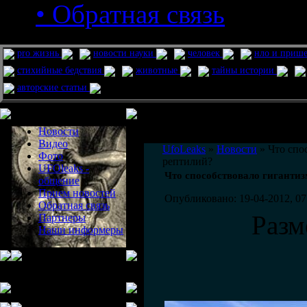
• Обратная связь
pro жизнь
новости науки
человек
нло и приш
стихийные бедствия
животные
тайны истории
авторские статьи
Меню сайта
Информация
Комментировать статьи на сайте 
Новости
публикации.
Видео
UfoLeaks
»
Новости
» Что спо
Фото
рептилий?
UFOleaks -
Что способствовало гигантиз
общение
Прием новостей
Опубликовано: 19-04-2012, 07
Обратная связь
Разм
Партнеры
Наши информеры