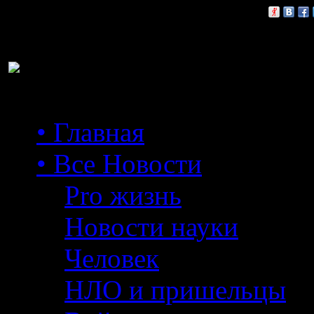
Расскажи друзьям:
• Главная
• Все Новости
Pro жизнь
Новости науки
Человек
НЛО и пришельцы