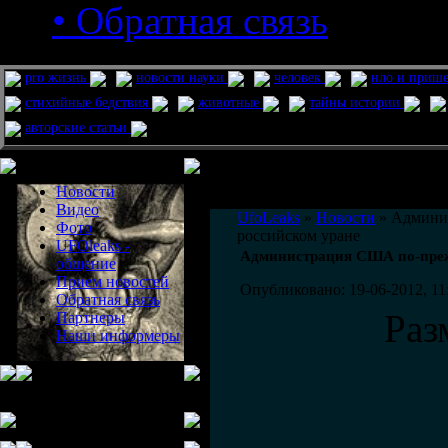
• Обратная связь
pro жизнь
новости науки
человек
нло и приш
стихийные бедствия
животные
тайны истории
авторские статьи
Меню сайта
Информация
Комментировать статьи на сайте 
Новости
публикации.
Видео
UfoLeaks
»
Новости
» Админис
Фото
российском уране
UFOleaks -
Администрация США по-прежн
общение
Прием новостей
Опубликовано: 19-06-2012, 11
Обратная связь
Раз
Партнеры
Наши информеры