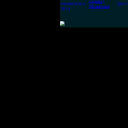
проекту
силовикам к
тран
Минатома
2014