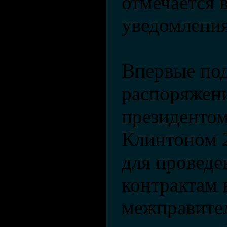
отмечается в
уведомления
Впервые по
распоряжен
президенто
Клинтоном 2
для проведе
контрактам 
межправите