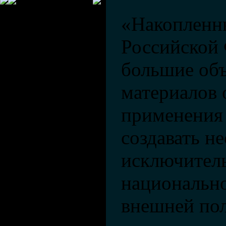
«Накопленн
Российской
большие об
материалов
применения
создавать н
исключител
национально
внешней по