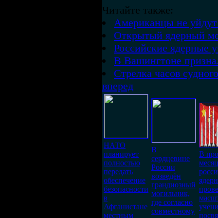
Читайте также:
Американцы не уйдут
Открытый ядерный мо
Российские ядерные у
В Вашингтоне признал
Стрелка часов судног
вперед
НАТО
В
планирует
В пр
сердцевине
полностью
меся
России
передать
росс
возведён
обеспечение
ядер
грандиозный
безопасности
пров
могильник,
в
масш
где согласно
Афганистане
учени
совместному
местным
посв