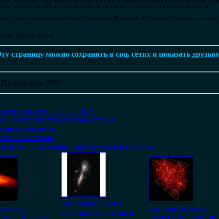
ьными частицами, плавающими по галактике в форме тёмной материи, согласно учёным. Гипо
лабых взаимодействий между обычными частицами и частицами из параллельных миров.
ожет понять распределение тёмной материи во Вселенной, в Солнечной системе и даже на Зе
pean Physical Journal.
ту страницу можно сохранить в соц. сетях и показать друзья
|
Просмотров
: 2591
сточником темной энергии?
ольшое количество темной материи
и под сомнением
 темная материя
еллиты - следующий удар по темной материи
Увеличивающаяся
омы из
Согласно новому
коллекция галактик и
ситета Цюриха
расчету, невидимые