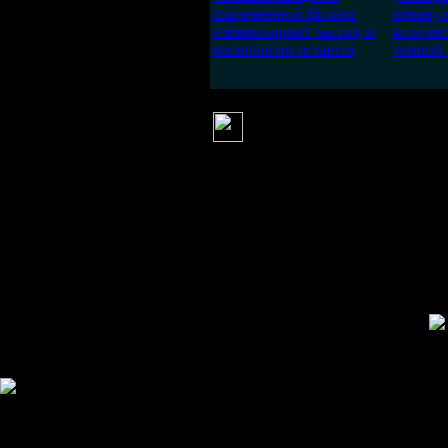
современной физике
обнару
элементарных частиц и
количе
космологии остается
темной 
Валькирия
(19 июня 2012 21:28)
"могут указывать", "может
Космос
- некоторые утверждают, ч
Вселенной.
Но, в древности не было мягкого 
Космос - к-осмь-ось - к восьми (
Тогда, Предков надо было внимате
телепортация!
А Коло (Галактический Год), по п
прецессия Земли. Совпадает! И о
Ну, и,
куда мерцает электрон
?
Информация
Комментировать статьи на сайте 