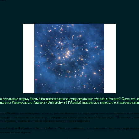
раллельные миры, быть ответственными за существование тёмной материи? Хотя это зву
ков из Университета Аквила (University of l’Aquila) выдвигает гипотезу о существова
нии обычных элементарных частиц, напоминающие их периодическое исчезновение и появле
тоящего из зеркальных частиц», говорится в пресс-релизе на сайте Springer. "Возможно, к
ся обратно, колебаясь таким образом между двумя мирами».
rezhiani) и Фабрицио Нести (Fabrizio Nesti) установили, что снижение частоты сверхмед
ого магнитного поля.