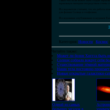
Такой тип поля может быть создан зеркал
зеркальную материю посредством очень с
Исследователи считают, что их работа пом
для физики Солнца и геофизики.
Исследование опубликовано в журнале Euro
Э
Категория
:
Новости
/
Космос
Читайте также:
Может ли бозон Хиггса быть и
Солнце собрало вокруг себя б
Существование тёмной матери
Наши тела постоянно пронзает
Новые открытые галактики-сат
Одной из самых
Астрон
больших загадок в
универ