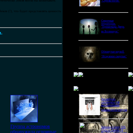
тетически Земля могла бы захватывать
"Стрелы богов"
мле (!), что будет представлять ценность
Секретные
территории.
"Пришельцы. Дверь
во Вселенную"
м.
Обманутые наукой.
"Исцеление смертью"
Новое в блогах
Как выбрать
снотворное для
восстановления
режима после отпуска
Группа астрономов
Samsung Galaxy S26
Ultra vs Xiaomi 16
обнаружила огромные