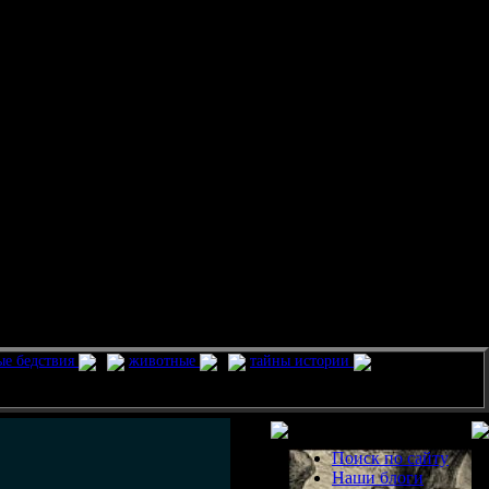
ые бедствия
животные
тайны истории
Разделы
Поиск по сайту
Наши блоги