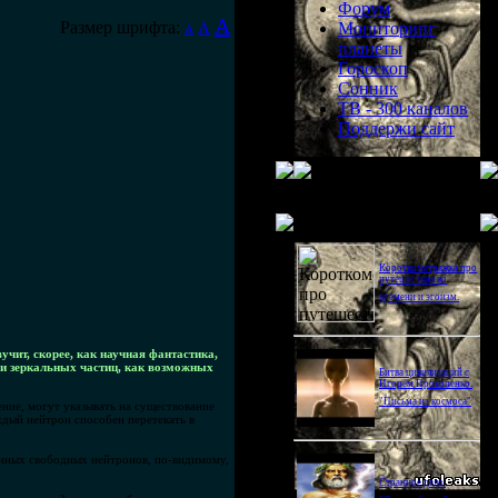
Форум
A
Размер шрифта:
A
Мониторинг
A
планеты
Гороскоп
Сонник
ТВ - 300 каналов
Поддержи сайт
Последнее видео
Короткометражка про
путешествия во
времени и эгоизм.
чит, скорее, как научная фантастика,
нии зеркальных частиц, как возможных
Битва цивилизаций с
Игорем Прокопенко.
"Письма из космоса"
ние, могут указывать на существование
аждый нейтрон способен перетекать в
ленных свободных нейтронов, по-видимому,
Странное дело.