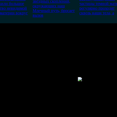
звёздных скоплений,
жили большое
частицы темной мат
окружающих наш
ство невидимой
регулярно проходят
Млечный путь, бросает
материи вокруг
сквозь наши тела, а
вызов
 быть", "Гипотетически", "могла бы", "Исследователи считаю
то, это слово греческое, только оно в нем, смысла не имеет, кро
знака в написании, а слова, по сути своей, были абревиатурой.
Мирам) на оси. Наш Мир, девятый?
льнее слушать... У них, было еще, измерение 1/300 000 000 доля 
реданиям, длится почти 26 тыс. лет. Ученые только недавно узна
ткуда наши древние Предки, все это знали?
возможно только в течении
30
дней со дня публикации.