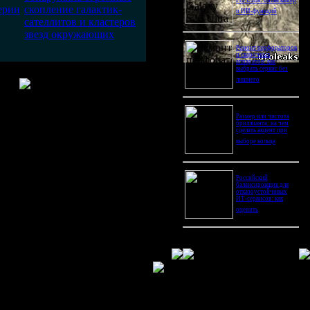
Pro Ultra: битва камер
ерии
скопление галактик-
и ИИ-функций
сателлитов и кластеров
звезд окружающих
Ремонт перфораторов
и сварочных
аппаратов: как
выбрать сервис без
лишнего
т"
...
ме простого обозначения
Размер или чистота
бриллианта: на чем
сделать акцент при
выборе кольца
секунды, это же -
Российский
балансировщик для
отказоустойчивых
ли, сколько времени проходит
ИТ-сервисов: как
оценить