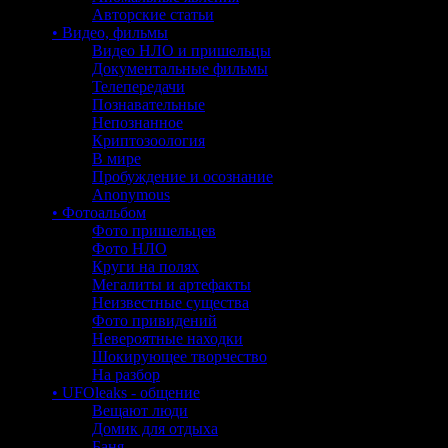
Авторские статьи
• Видео, фильмы
Видео НЛО и пришельцы
Документальные фильмы
Телепередачи
Познавательные
Непознанное
Криптозоология
В мире
Пробуждение и осознание
Anonymous
• Фотоальбом
Фото пришельцев
Фото НЛО
Круги на полях
Мегалиты и артефакты
Неизвестные существа
Фото привидений
Невероятные находки
Шокирующее творчество
На разбор
• UFOleaks - общение
Вещают люди
Домик для отдыха
Баня