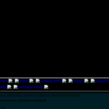
ельцы
война
планета земля
космос
стихийн
ления
авторские статьи
ные нейтроны могут оказаться тёмной материей
оказаться тёмной материей
:33