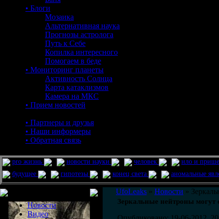
• Блоги
Мозаика
Альтернативная наука
Прогнозы астролога
Путь к Себе
Копилка интересного
Помогаем в беде
• Мониторинг планеты
Активность Солнца
Карта катаклизмов
Камера на МКС
• Прием новостей
• Партнеры и друзья
• Наши информеры
• Обратная связь
pro жизнь
новости науки
человек
нло и приш
будущее
гипотезы
конец света
аномальные яв
Меню сайта
UfoLeaks
»
Новости
» Зеркаль
Зеркальные нейтроны могут 
Новости
Видео
Опубликовано: 19-06-2012, 20