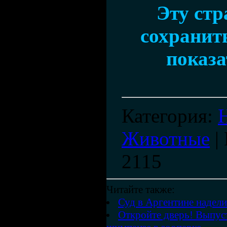
Эту ст
сохранить
показа
Категория
:
Животные
|
2115
Читайте также:
Суд в Аргентине надели
Откройте дверь! Выпуст