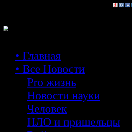
Расскажи друзьям:
• Главная
• Все Новости
Pro жизнь
Новости науки
Человек
НЛО и пришельцы