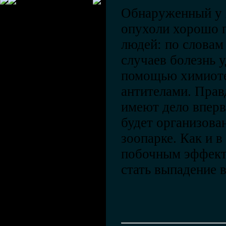
Обнаруженный у 
опухоли хорошо п
людей: по словам
случаев болезнь у
помощью химиоте
антителами. Прав
имеют дело вперв
будет организова
зоопарке. Как и в
побочным эффект
стать выпадение 