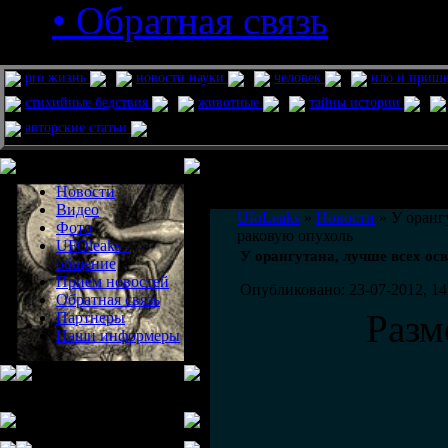
• Обратная связь
pro жизнь
новости науки
человек
нло и приш
стихийные бедствия
животные
тайны истории
авторские статьи
Меню сайта
Информация
Комментировать статьи на сайте 
Новости
публикации.
Видео
UfoLeaks
»
Новости
» У оранг
Фото
раковую опухоль
UFOleaks -
У орангутана, лучше всех ос
общение
Прием новостей
Опубликовано: 23-07-2012, 14
Обратная связь
Разм
Партнеры
Наши информеры