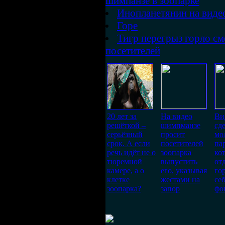
шимпанзе в зоопарке
Инопланетянин на виде
Горе
Тигр перегрыз горло см
посетителей
20 лет за
На видео
Ви
решёткой –
шимпманзе
сд
серьёзный
просит
мо
срок. А если
посетителей
па
речь идёт не о
зоопарка
ко
тюремной
выпустить
от
камере, а о
его, указывая
го
клетке
жестами на
се
зоопарка?
запор
фо