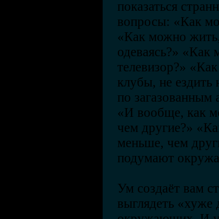
показаться странн
вопросы: «Как м
«Как можно жить,
одеваясь?» «Как 
телевизор?» «Как
клубы, не ездить
по загазованным
«И вообще, как м
чем другие?» «Ка
меньше, чем друг
подумают окруж
Ум создаёт вам с
выглядеть «хуже 
окружающих. И у