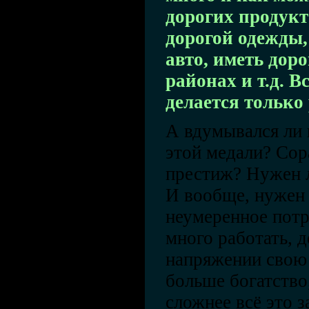
дорогих продукт
дорогой одежды,
авто, иметь доро
районах и т.д. В
делается только
А вдумывался ли 
этой медали? Сор
престиж? Нужен л
И вообще, нужен 
неумеренное потр
много работать, 
напряжении свою 
больше богатство
сложнее всё это з