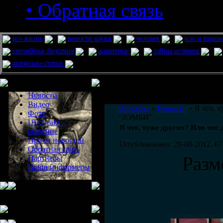
• Обратная связь
pro жизнь
новости науки
человек
нло и приш
стихийные бедствия
животные
тайны истории
авторские статьи
Меню сайта
Информация
Комментировать статьи на сайте 
Новости
публикации.
Видео
UfoLeaks
»
Новости
» Я что, 
Фото
"ЗОМБИ"
UFOleaks -
Я что, хуже других? Или чт
общение
Прием новостей
Опубликовано: 29-08-2012, 07
Обратная связь
Разм
Партнеры
Наши информеры