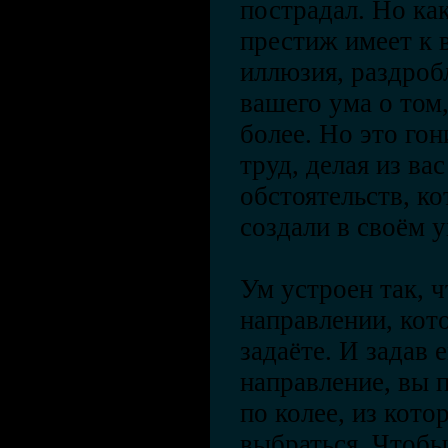
пострадал. Но ка
престиж имеет к 
иллюзия, раздроб
вашего ума о том,
более. Но это го
труд, делая из ва
обстоятельств, к
создали в своём у
Ум устроен так, ч
направлении, кот
задаёте. И задав
направление, вы 
по колее, из кото
выбраться. Чтобы