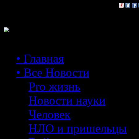
Расскажи друзьям:
• Главная
• Все Новости
Pro жизнь
Новости науки
Человек
НЛО и пришельцы