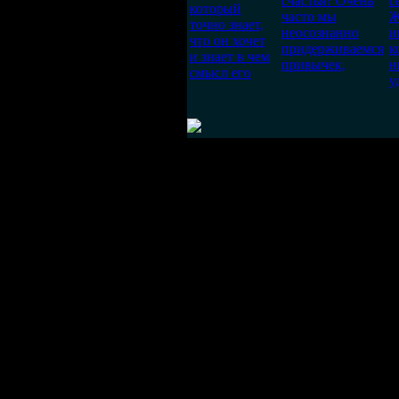
счастья? Очень
с
который
часто мы
Ж
точно знает,
неосознанно
и
что он хочет
придерживаемся
к
и знает в чем
привычек,
н
смысл его
у