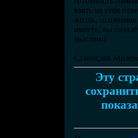
готовность измен
взять на себя отв
жизнь, осознание 
имеете, вы созда
мыслями.
Станислав Милев
Эту ст
сохранить
показа