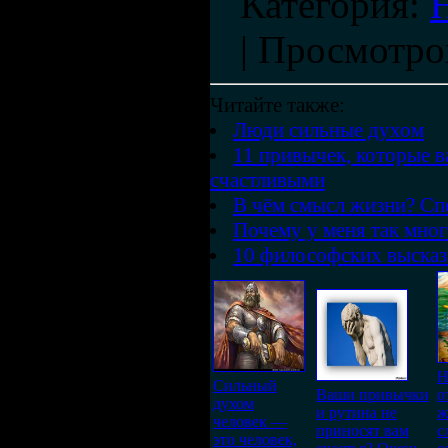
Категория
:
|
Просмотро
Читайте также:
Люди сильные духом
11 привычек, которые 
счастливыми
В чём смысл жизни? Сп
Почему у меня так мног
10 философских выска
Н
Сильный
Ваши привычки
о
духом
и рутина не
ж
человек —
приносят вам
с
это человек,