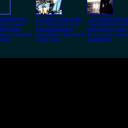
шой городок в
12-летний ученик убил
15-летний школьн
арском крае
учителя и ранил двоих
сраженный сердечн
я объектом
одноклассников. В
приступом на уроке
льного внимания
штате Невада 12-летний
физкультуры, во вре
ов за
ученик убил
реанимации