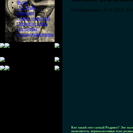
Вам повезло, что вы не знает
Фото
UFOleaks -
Опубликовано: 4-10-2012, 13:
общение
Прием новостей
Обратная связь
Партнеры
Наши информеры
Кто такой этот самый Родриго? Это мал
выясняется, первоклассники тоже разны