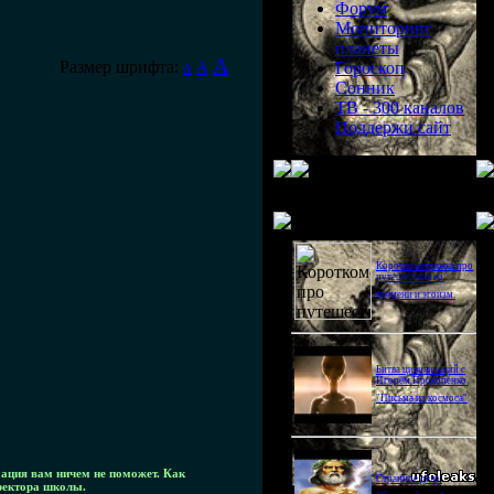
Форум
Мониторинг
планеты
A
Размер шрифта:
A
Гороскоп
A
Сонник
ТВ - 300 каналов
Поддержи сайт
Последнее видео
Короткометражка про
путешествия во
времени и эгоизм.
Битва цивилизаций с
Игорем Прокопенко.
"Письма из космоса"
мация вам ничем не поможет. Как
Странное дело.
иректора школы.