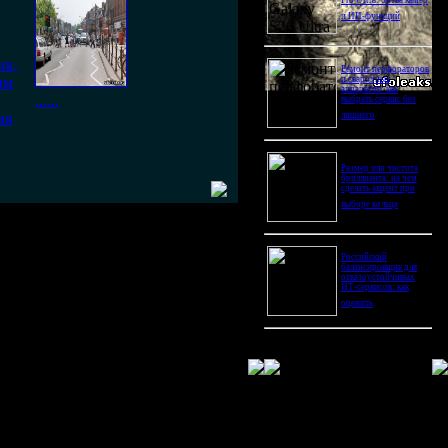
Pro Ultra: битва камер
и ИИ-функций
ик,
Ремонт перфораторов
ым
и сварочных
аппаратов: как
......
выбрать сервис без
мя
лишнего
Размер или чистота
бриллианта: на чем
сделать акцент при
выборе кольца
Российский
балансировщик для
отказоустойчивых
ИТ-сервисов: как
оценить