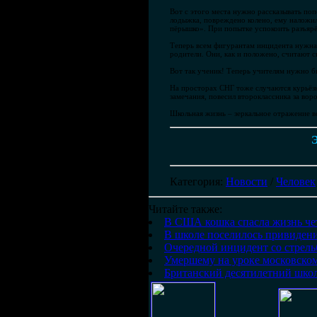
Вот с этого места нужно рассказывать поп
лодыжка, повреждено колено, ему наложили
пёрышко». При попытке успокоить разъярё
Теперь всем фигурантам инцидента нужна 
родители. Они, как и положено, считают с
Вот так ученик! Теперь учителям нужно б
На просторах СНГ тоже случаются курьёзн
замечания, повесил второклассника за вор
Школьная жизнь – зеркальное отражение вс
Э
Категория
:
Новости
/
Человек
Читайте также:
В США кошка спасла жизнь че
В школе поселилось привиден
Очередной инцидент со стрель
Умершему на уроке московском
Британский десятилетний школ