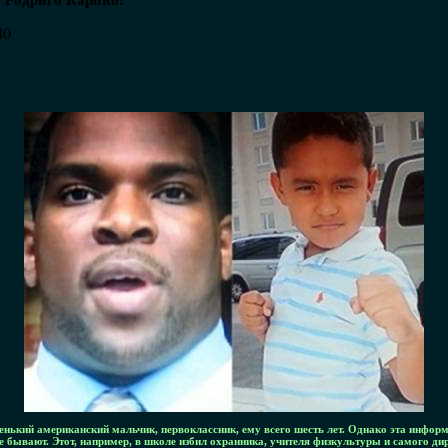
е Родриго Карпио!
40
енький американский мальчик, первоклассник, ему всего шесть лет. Однако эта инфор
е бывают. Этот, например, в школе избил охранника, учителя физкультуры и самого д