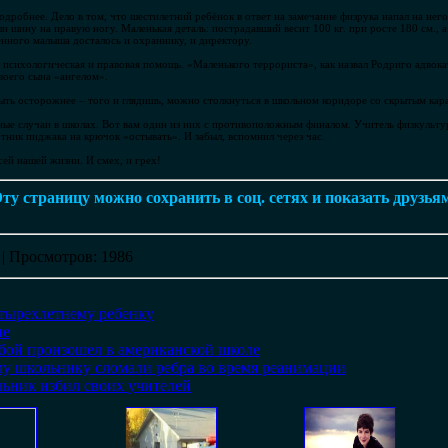
одробнее. Дело в том, что шестилетний ребёнок в ответ на замечание физрука напал на него
 шину на правую ногу. Маленькая деталь: пострадавший весит 100 кг. при росте 180 см., а 
нного малыша досталось и охраннику, и директору.
психологическая и правовая помощь. «Маленького террориста», как назвал Родриго адвокат
воего сына «ангелом».
ыть осторожнее – того и глядишь, можно столкнуться в школьном коридоре со скрытым кар
ые случаи в школах. Вот вам один из них с противоположным финалом. Учитель физкультур
отник пиджака на крючок «остывать». И забыл, вспомнил через час.
ей нашей жизни. И смех, и грех!
ту страницу можно сохранить в соц. сетях и показать друзья
|
Просмотров
: 1986
тырехлетнему ребенку
ие
бой произошел в американской школе
у школьнику сломали ребра во время реанимации
ьник избил своих учителей