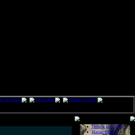
ые бедствия
животные
тайны истории
Разделы
Поиск по сайту
Наши блоги