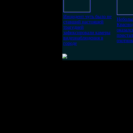
Инцидент чуть было не
Неболь
ставший настоящей
Краснод
трагедией
оказалс
зафиксировали камеры
приста
видеонаблюдения в
охотник
городе