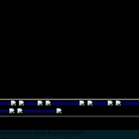
ельцы
война
планета земля
космос
стихийн
ления
авторские статьи
возможно только в течении
30
дней со дня публикации.
езло, что вы не знаете Родриго Карпио!