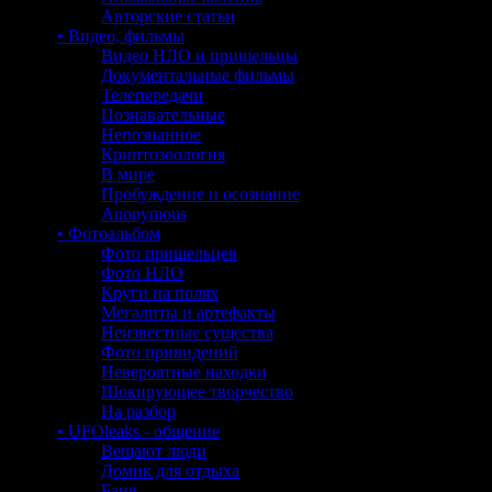
Авторские статьи
• Видео, фильмы
Видео НЛО и пришельцы
Документальные фильмы
Телепередачи
Познавательные
Непознанное
Криптозоология
В мире
Пробуждение и осознание
Anonymous
• Фотоальбом
Фото пришельцев
Фото НЛО
Круги на полях
Мегалиты и артефакты
Неизвестные существа
Фото привидений
Невероятные находки
Шокирующее творчество
На разбор
• UFOleaks - общение
Вещают люди
Домик для отдыха
Баня