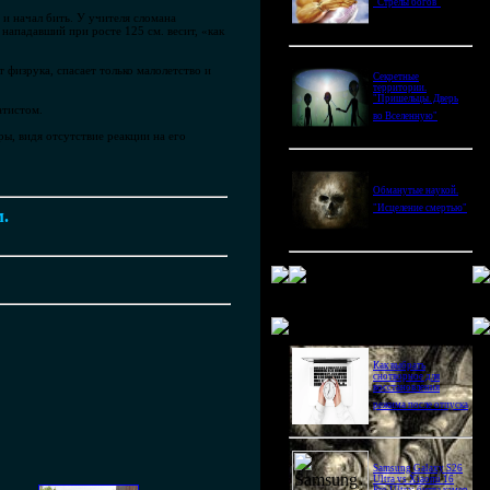
"Стрелы богов"
 и начал бить. У учителя сломана
нападавший при росте 125 см. весит, «как
 физрука, спасает только малолетство и
Секретные
территории.
"Пришельцы. Дверь
атистом.
во Вселенную"
ы, видя отсутствие реакции на его
Обманутые наукой.
"Исцеление смертью"
м.
Новое в блогах
Как выбрать
снотворное для
восстановления
режима после отпуска
Samsung Galaxy S26
Ultra vs Xiaomi 16