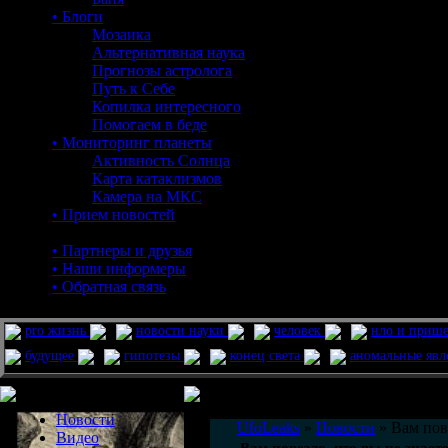
• Блоги
Мозаика
Альтернативная наука
Прогнозы астролога
Путь к Себе
Копилка интересного
Помогаем в беде
• Мониторинг планеты
Активность Солнца
Карта катаклизмов
Камера на МКС
• Прием новостей
• Партнеры и друзья
• Наши информеры
• Обратная связь
pro жизнь
новости науки
человек
нло и приш
будущее
гипотезы
конец света
аномальные яв
Меню сайта
Информация
Комментировать статьи на сайте 
Новости
UfoLeaks
»
Новости
» Вам пов
Видео