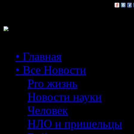
Расскажи друзьям:
• Главная
• Все Новости
Pro жизнь
Новости науки
Человек
НЛО и пришельцы