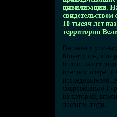
цивилизации. Н
свидетельством 
10 тысяч лет на
территории Вели
Внимание ученых
Манитулин, котор
большим острово
пресном озере. И
исследователей н
современного Гур
на которой, впол
древние люди.