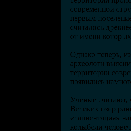
территорий прои
современной стру
первым поселение
считалось древне
от имени которых
Однако теперь, и
археологи выясни
территории совр
появились намно
Ученые считают, 
Великих озер ран
«сапиентация» на
колыбели человеч