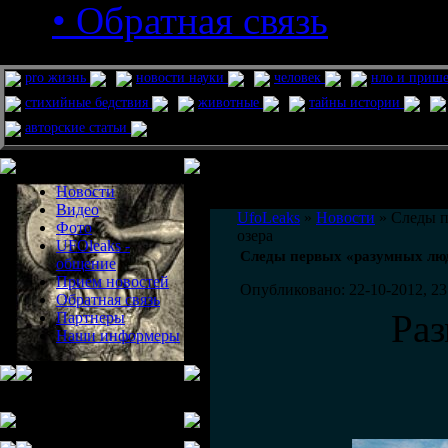
• Обратная связь
pro жизнь
новости науки
человек
нло и приш
стихийные бедствия
животные
тайны истории
авторские статьи
Меню сайта
Информация
Комментировать статьи на сайте 
Новости
публикации.
Видео
UfoLeaks
»
Новости
» Следы п
Фото
озера
UFOleaks -
Следы первых «разумных люд
общение
Прием новостей
Опубликовано: 22-10-2012, 23
Обратная связь
Ра
Партнеры
Наши информеры