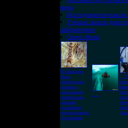
мира
Исследователи нашли 
Ученые нашли доист
лабораторию
Озеро Моно
В Бразилии
была
Уч
обнаружена
гово
пещера с
фор
наскальной
оби
......
живописью,
ант
дающая
озер
основания
мет
предположить,
сло
что первые