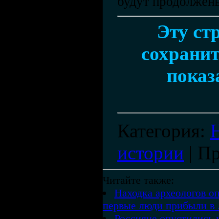
будут продолжен
Эту ст
сохранит
показ
Категория
:
истории
|
Пр
Читайте также:
Находка археологов оп
первые люди прибыли в 
Россияне опустились н