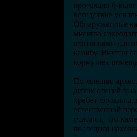
протекало биолог
вследствие усиле
Обнаруженные ка
мнению археолого
охотниками для о
карибу. Внутри 
кормушек помеща
По мнению археол
диких оленей выб
хребет служил д
естественной пер
считают, что кам
последняя находк