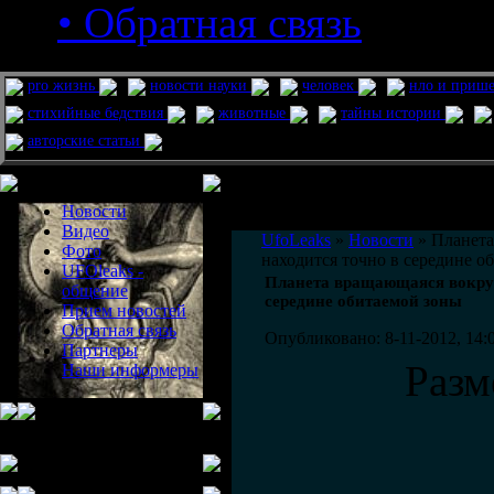
• Обратная связь
pro жизнь
новости науки
человек
нло и приш
стихийные бедствия
животные
тайны истории
авторские статьи
Меню сайта
Информация
Комментировать статьи на сайте 
Новости
публикации.
Видео
UfoLeaks
»
Новости
» Планета
Фото
находится точно в середине о
UFOleaks -
Планета вращающаяся вокруг
общение
середине обитаемой зоны
Прием новостей
Обратная связь
Опубликовано: 8-11-2012, 14:
Партнеры
Разм
Наши информеры