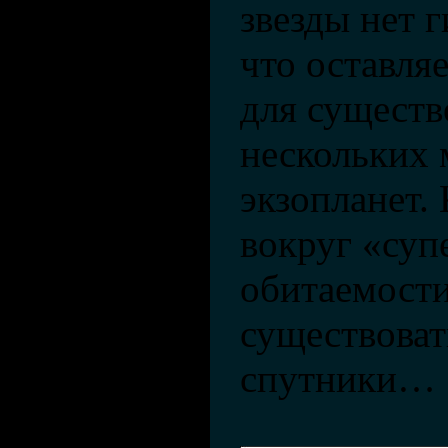
звезды нет г
что оставля
для существ
нескольких
экзопланет. 
вокруг «суп
обитаемости
существоват
спутники…