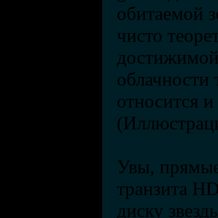
обитаемой з
чисто теоре
достижимой
облачности 
относится и
(Иллюстраци
Увы, прямы
транзита HD
диску звезд