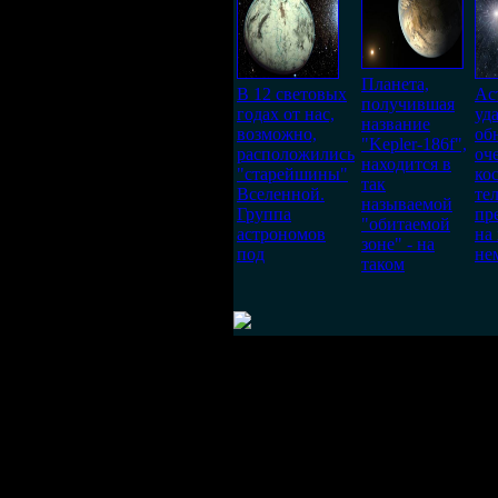
Планета,
В 12 световых
Ас
получившая
годах от нас,
уд
название
возможно,
об
"Kepler-186f",
расположились
оч
находится в
"старейшины"
ко
так
Вселенной.
тел
называемой
Группа
пр
"обитаемой
астрономов
на
зоне" - на
под
не
таком