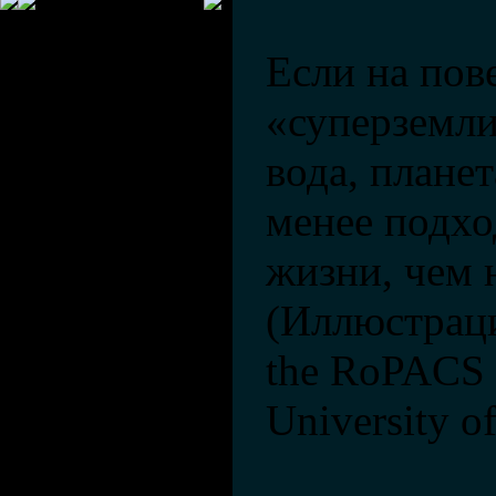
Если на пов
«суперземли
вода, плане
менее подхо
жизни, чем 
(Иллюстрация
the RoPACS n
University of