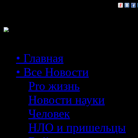
Расскажи друзьям:
• Главная
• Все Новости
Pro жизнь
Новости науки
Человек
НЛО и пришельцы