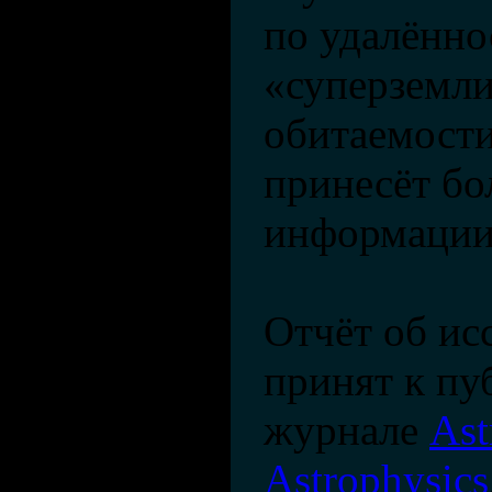
по удалённо
«суперземли
обитаемости
принесёт б
информации
Отчёт об ис
принят к пу
журнале
As
Astrophysics