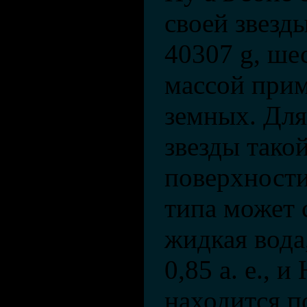
своей звезд
40307 g, шес
массой прим
земных. Для
звезды такой
поверхности
типа может 
жидкая вода,
0,85 а. е., 
находится п