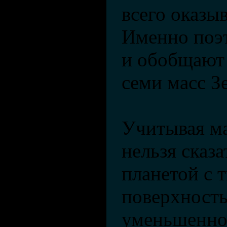
всего оказы
Именно поэ
и обобщают
семи масс З
Учитывая ма
нельзя сказа
планетой с 
поверхност
уменьшенно