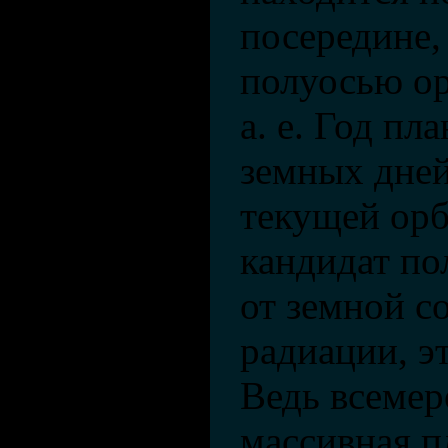
посередине,
полуосью ор
а. е. Год пл
земных дней
текущей ор
кандидат по
от земной с
радиации, э
Ведь всемер
массивная п