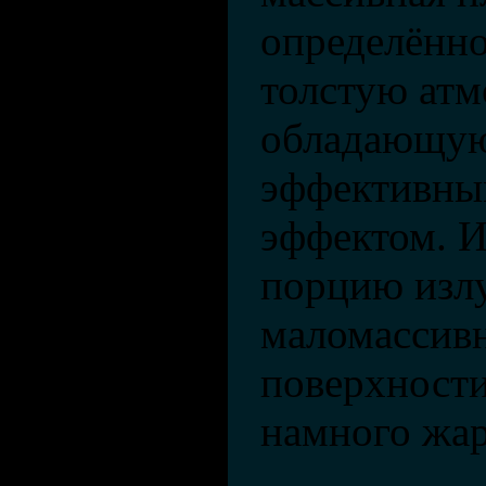
определённо
толстую атм
обладающую
эффективны
эффектом. И
порцию излу
маломассивн
поверхност
намного жар