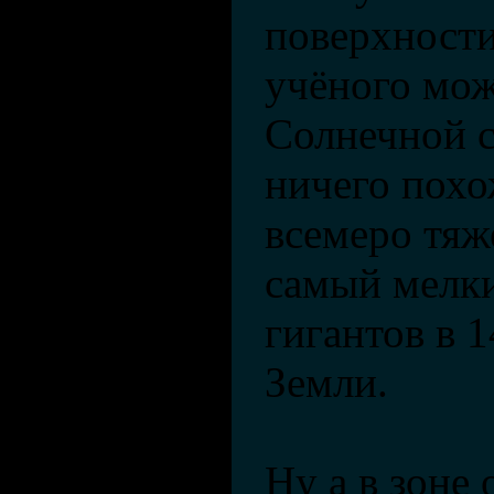
поверхност
учёного мож
Солнечной с
ничего похо
всемеро тяж
самый мелк
гигантов в 1
Земли.
Ну а в зоне