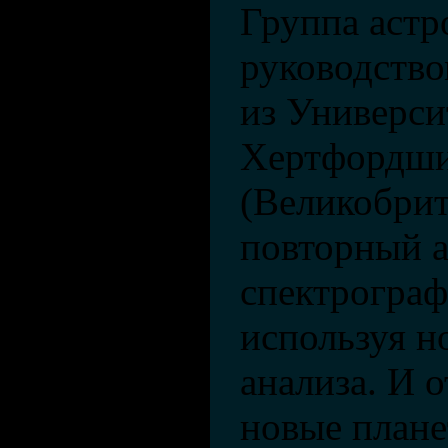
Группа астр
руководств
из Универси
Хертфордш
(Великобрит
повторный 
спектрогра
используя н
анализа. И 
новые плане