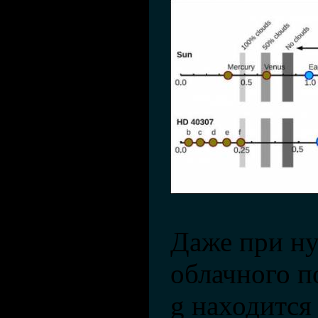
Даже при ну
облачного п
g находится