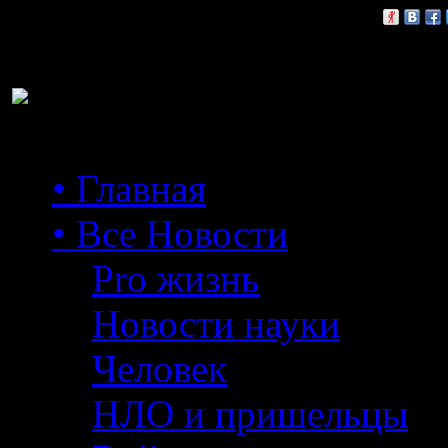
Расскажи друзьям:
• Главная
• Все Новости
Pro жизнь
Новости науки
Человек
НЛО и пришельцы