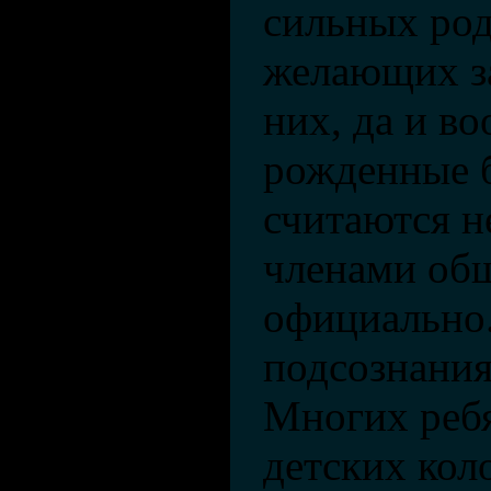
сильных род
желающих за
них, да и во
рожденные б
считаются 
членами общ
официально.
подсознания
Многих ребя
детских кол