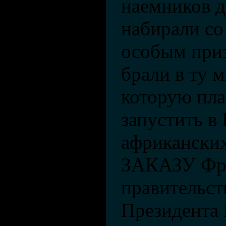
наемников 
набирали со
особым приз
брали в ту м
которую пл
запустить в 
африканских
ЗАКАЗУ Фра
правительств
Президента 