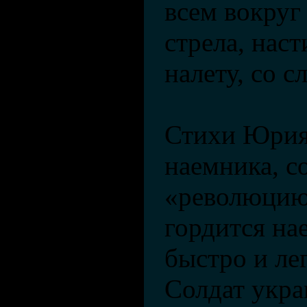
всем вокру
стрела, нас
налету, со 
Стихи Юрия
наемника, с
«революцию
гордится н
быстро и ле
Солдат укра