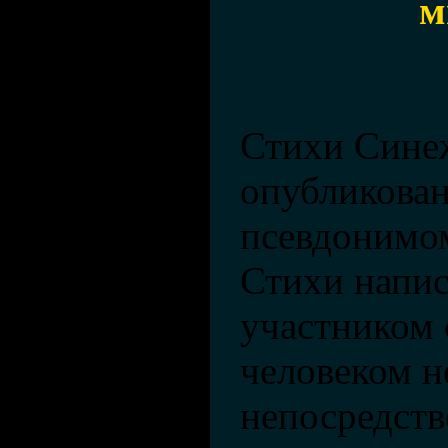
м
Стихи Сине
опубликова
псевдонимом
Стихи напи
участником 
человеком н
непосредст