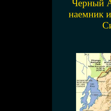
Черный А
наемник 
С