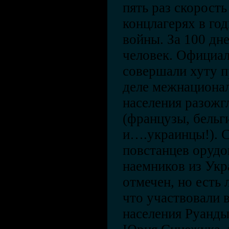
пять раз скорост
концлагерях в го
войны. За 100 дн
человек. Официал
совершали хуту п
деле межнациона
населения разожг
(французы, бельг
и….украинцы!). 
повстанцев орудо
наемников из Укр
отмечен, но есть 
что участвовали 
населения Руанды