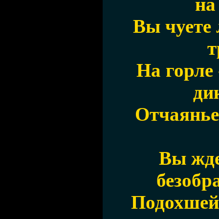
на
Вы чуете
т
На горле 
ди
Отчаянье 
Вы жде
безобр
Подохшей