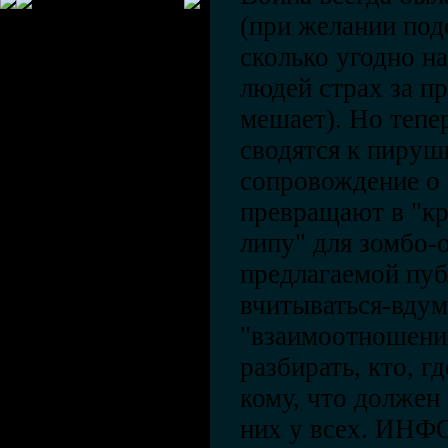
(при желании по
сколько угодно н
людей страх за 
мешает). Но тепе
сводятся к пируш
сопровождение о 
превращают в "к
липу" для зомбо-
предлагаемой пуб
вчитываться-вдум
"взаимоотношени
разбирать, кто, гд
кому, что должен 
них у всех. И