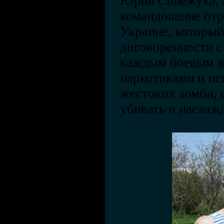
Юрия Синежука, в
командование от
Украине, который
договоренности с
каждым боевым в
наркотиками и пс
жестоких зомби, 
убивать и наслаж