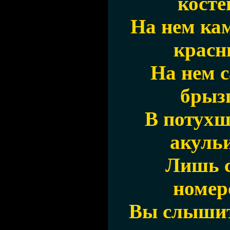
косте
На нем ка
красн
На нем с
брызг
В потухш
акульи
Лишь с
номеро
Вы слышит