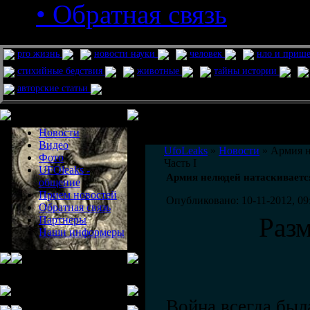
• Обратная связь
pro жизнь
новости науки
человек
нло и приш
стихийные бедствия
животные
тайны истории
авторские статьи
Меню сайта
Информация
Комментировать статьи на сайте 
Новости
публикации.
Видео
UfoLeaks
»
Новости
» Армия н
Фото
Часть I
UFOleaks -
Армия нелюдей натаскивается
общение
Прием новостей
Опубликовано: 10-11-2012, 09
Обратная связь
Раз
Партнеры
Наши информеры
Война всегда был