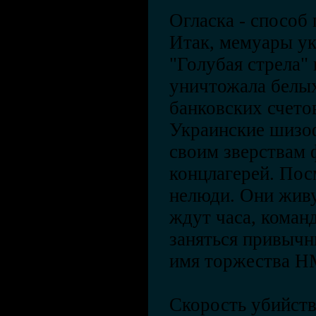
Огласка - способ
Итак, мемуары ук
"Голубая стрела"
уничтожала белых
банковских счетов
Украинские шизо
своим зверствам 
концлагерей. Пос
нелюди. Они живу
ждут часа, коман
заняться привычн
имя торжества 
Скорость убийств