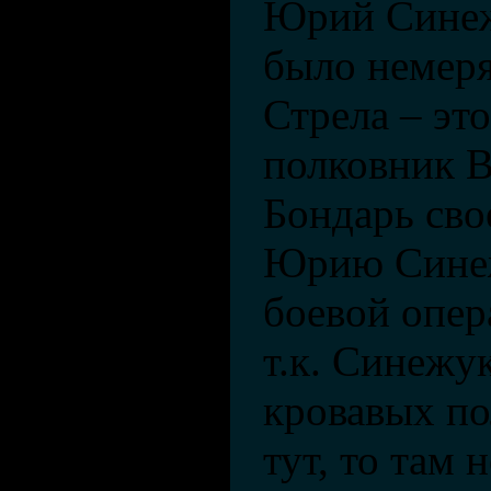
Юрий Синеж
было немеря
Стрела – эт
полковник В
Бондарь сво
Юрию Синеж
боевой опер
т.к. Синежук
кровавых п
тут, то там