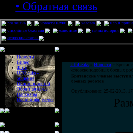
• Обратная связь
pro жизнь
новости науки
человек
нло и приш
стихийные бедствия
животные
тайны истории
авторские статьи
Меню сайта
Информация
Комментировать статьи на сайте 
Новости
публикации.
Видео
UfoLeaks
»
Новости
» Британс
Фото
человекоподобных боевых ро
UFOleaks -
Британские ученые выступил
общение
боевых роботов
Прием новостей
Обратная связь
Опубликовано: 25-02-2013, 17
Партнеры
Раз
Наши информеры