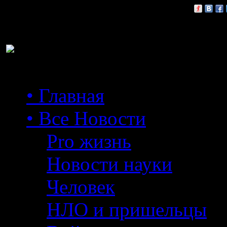
Расскажи друзьям:
• Главная
• Все Новости
Pro жизнь
Новости науки
Человек
НЛО и пришельцы