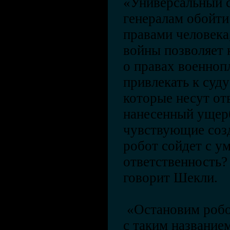
«Универсальный с
генералам обойти
правами человека
войны позволяет 
о правах военноп
привлекать к суд
которые несут от
нанесенный ущер
чувствующие созд
робот сойдет с у
ответственность?
говорит Шекли.
«Остановим робо
с таким название