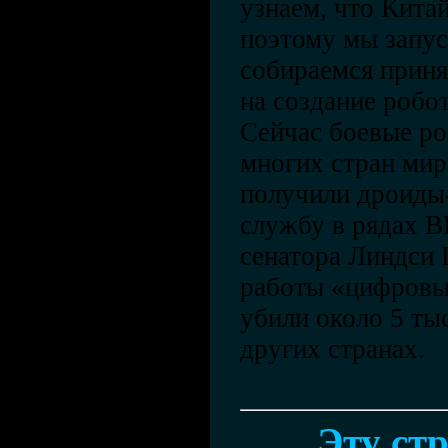
узнаем, что Кита
поэтому мы запу
собираемся приня
на создание робо
Сейчас боевые ро
многих стран мир
получили дроиды
службу в рядах 
сенатора Линдси Г
работы «цифровы
убили около 5 ты
других странах.
Эту ст