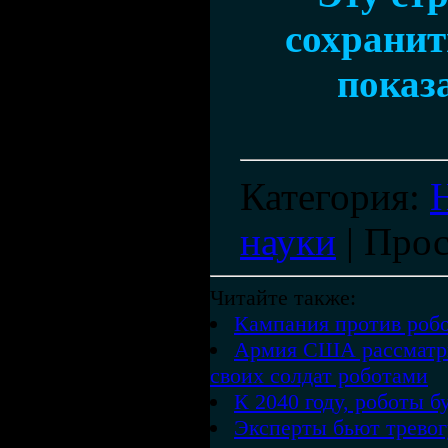
сохранить
показ
Категория
:
науки
|
Прос
Читайте также:
Кампания против роб
Армия США рассматри
своих солдат роботами
К 2040 году, роботы б
Эксперты бьют тревог