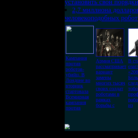
установить свои порядк
2,7 миллиона долларо
человекоподобных робот
Кампания
Армия США
В ст
против
рассматривает
озаг
роботов-
вариант
«208
убийц. В
замены
Боль
Лондоне во
многих тысяч
след
вторник
своих солдат
тобо
стартовала
роботами в
проф
Всемирная
рамках
робо
кампания
борьбы с
из
против