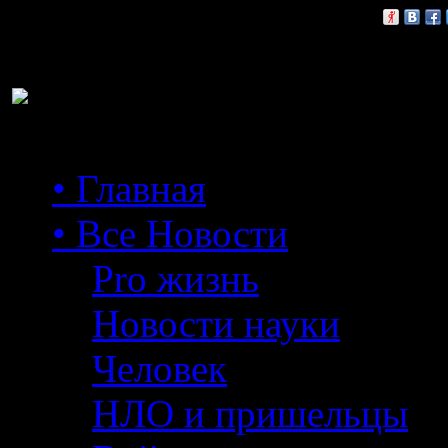
Расскажи друзьям:
• Главная
• Все Новости
Pro жизнь
Новости науки
Человек
НЛО и пришельцы