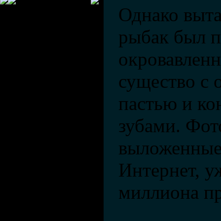
Однако выта
рыбак был п
окровавленн
существо с 
пастью и к
зубами. Фот
выложенные
Интернет, у
миллиона п