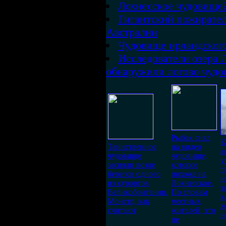
Лохнесское чудовище
Гигантский пожирател
Австралии
Чудовище ирландского
Исследователи озера 
обнаружили логово чуд
Рыбак снял
К
Таинственное
на видео
а
чудовище
чудовище,
у
засняли возле
которое
п
берегов одного
похоже на
н
из курортов
Лохнесское.
э
Великобритании.
По словам
к
Монстр, как
местных
ж
считают
жителей, это
н
не