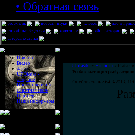
• Обратная связь
pro жизнь
новости науки
человек
нло и приш
стихийные бедствия
животные
тайны истории
авторские статьи
Меню сайта
Информация
Комментировать статьи на сайте 
Новости
публикации.
Видео
UfoLeaks
»
Новости
» Рыбак в
Фото
Рыбак вытащил рыбу-чудови
UFOleaks -
общение
Опубликовано: 6-03-2013, 11:
Прием новостей
Раз
Обратная связь
Партнеры
Наши информеры