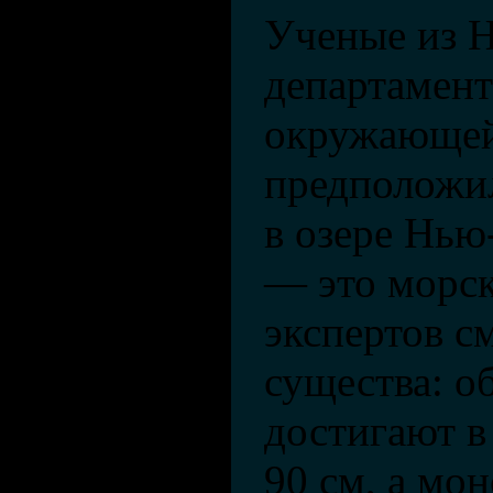
Ученые из 
департамен
окружающей
предположи
в озере Нь
— это морск
экспертов с
существа: о
достигают в
90 см, а мон