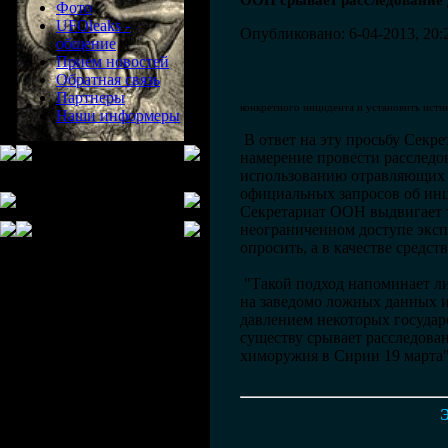
ООН срывает расследование
Фото
UFOleaks -
Опубликовано: 6-04-2013, 20:
общение
Прием новостей
Обратная связь
Партнеры
конкретного инцидента и установить исти
Наши информеры
В ответ на эту просьбу Секр
намерение провести расследо
использованию отравляющих в
официальных запросов об ин
Секретариат ООН выдвигает т
неограниченном доступе эксп
опросить, а в качестве средс
"Такой подход напоминает ли
на заведомо ложных данных и
давлением некоторых госуда
существу срывает расследов
химоружия в Сирии 19 марта"
Э