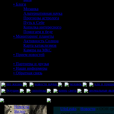
• Блоги
Мозаика
Альтернативная наука
Прогнозы астролога
Путь к Себе
Копилка интересного
Помогаем в беде
• Мониторинг планеты
Активность Солнца
Карта катаклизмов
Камера на МКС
• Прием новостей
• Партнеры и друзья
• Наши информеры
• Обратная связь
pro жизнь
новости науки
человек
нло и приш
будущее
гипотезы
конец света
аномальные яв
Меню сайта
Информация
Комментировать статьи на сайте 
Новости
UfoLeaks
»
Новости
» ООН сры
Видео