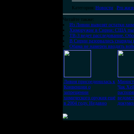
Категория
:
Новости
/
Pro жиз
Читайте также:
Из Ливии вывозят остатки хим
Химоружие в Сирии: США пыта
ТВ-3 ведет расследование. Об
В Сирии разорвались снаряды 
Обама не намерен вводить вой
Ливия присоединилась к
Минист
Конвенции о
Чак Хей
запрещении
распоря
химического оружия ещё
ведомст
в 2004 году. Недавно
докуме