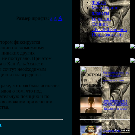
Форум
Мониторинг
планеты
A
Размер шрифта:
A
Гороскоп
A
Сонник
ТВ - 300 каналов
Поддержи сайт
отором фиксируется
рмации по возможному
а никаких других
не поступало. При этом
Последнее видео
а в Хан Аль-Асале: о
ты сочтут необходимым
Короткометражка про
ацию и плавсредства.
путешествия во
времени и эгоизм.
аке, которая была основана
ывод о том, что под
вательную позицию и по
 о возможном применении
Битва цивилизаций с
Игорем Прокопенко.
ства.
"Письма из космоса"
м.
Странное дело.