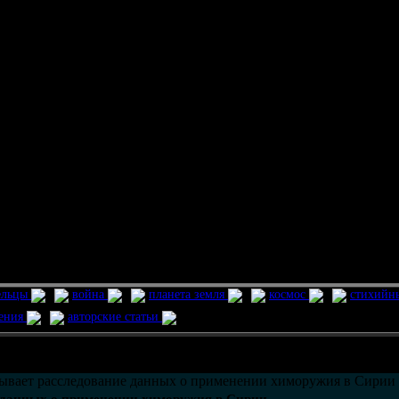
ельцы
война
планета земля
космос
стихийн
ления
авторские статьи
возможно только в течении
30
дней со дня публикации.
вает расследование данных о применении химоружия в Сирии