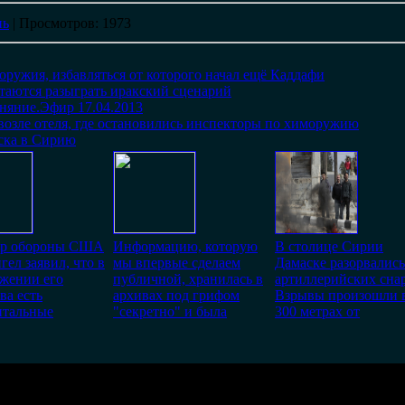
нь
|
Просмотров
: 1973
оружия, избавляться от которого начал ещё Каддафи
ются разыграть иракский сценарий
оняние.Эфир 17.04.2013
возле отеля, где остановились инспекторы по химоружию
ска в Сирию
р обороны США
Информацию, которую
В столице Сирии
гел заявил, что в
мы впервые сделаем
Дамаске разорвались
жении его
публичной, хранилась в
артиллерийских снар
ва есть
архивах под грифом
Взрывы произошли 
нтальные
"секретно" и была
300 метрах от