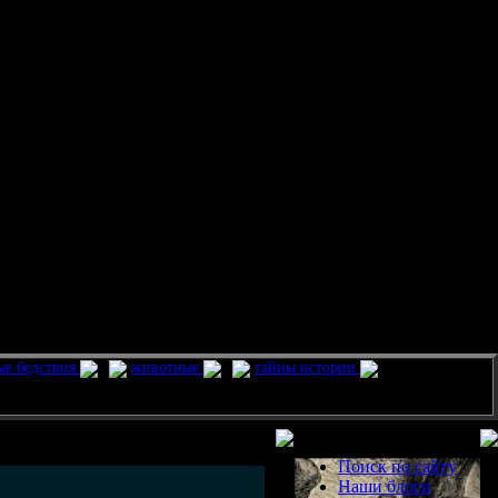
ые бедствия
животные
тайны истории
Разделы
Поиск по сайту
Наши блоги