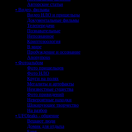
Авторские статьи
• Видео, фильмы
Видео НЛО и пришельцы
Документальные фильмы
Телепередачи
Познавательные
Непознанное
Криптозоология
В мире
Пробуждение и осознание
Anonymous
• Фотоальбом
Фото пришельцев
Фото НЛО
Круги на полях
Мегалиты и артефакты
Неизвестные существа
Фото привидений
Невероятные находки
Шокирующее творчество
На разбор
• UFOleaks - общение
Вещают люди
Домик для отдыха
Баня