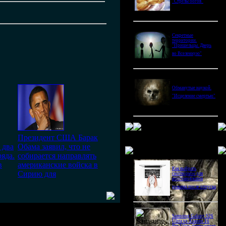
"Стрелы богов"
Секретные
территории.
"Пришельцы. Дверь
во Вселенную"
Обманутые наукой.
"Исцеление смертью"
Президент США Барак
 два
Обама заявил, что не
Новое в блогах
яда.
собирается направлять
в
американские войска в
Как выбрать
Сирию для
снотворное для
восстановления
режима после отпуска
Samsung Galaxy S26
Ultra vs Xiaomi 16