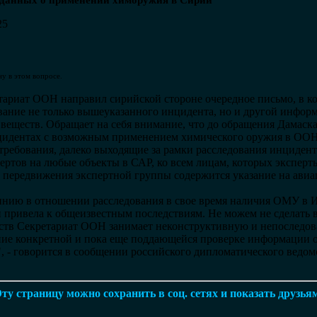
 данных о применении химоружия в Сирии
25
ну в этом вопросе.
етариат ООН направил сирийской стороне очередное письмо, в к
вание не только вышеуказанного инцидента, но и другой инфо
еществ. Обращает на себя внимание, что до обращения Дамаск
цидентах с возможным применением химического оружия в ООН 
ребования, далеко выходящие за рамки расследования инцидент
ертов на любые объекты в САР, ко всем лицам, которых экспер
тв передвижения экспертной группы содержится указание на ави
нию в отношении расследования в свое время наличия ОМУ в Ир
 привела к общеизвестным последствиям. Не можем не сделать в
рств Секретариат ООН занимает неконструктивную и непоследо
ание конкретной и пока еще поддающейся проверке информации
, - говорится в сообщении российского дипломатического ведом
ту страницу можно сохранить в соц. сетях и показать друзья