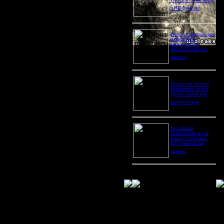
Pro Ultra: битва камер
и ИИ-функций
Ремонт перфораторов
и сварочных
аппаратов: как
выбрать сервис без
лишнего
Размер или чистота
бриллианта: на чем
сделать акцент при
выборе кольца
Российский
балансировщик для
отказоустойчивых
ИТ-сервисов: как
оценить