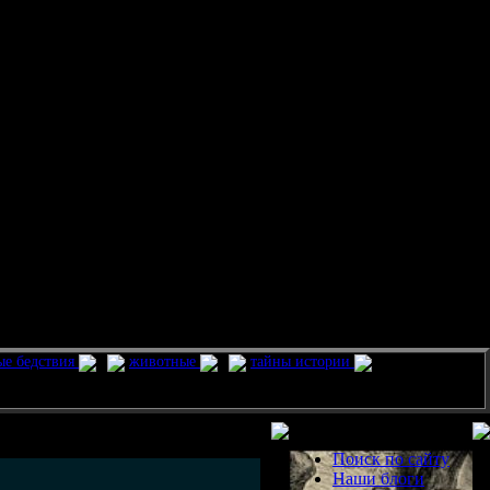
ые бедствия
животные
тайны истории
Разделы
Поиск по сайту
Наши блоги