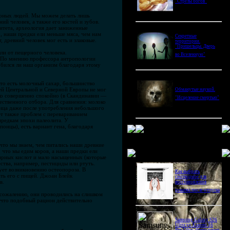
"Стрелы богов"
щерных людей. Мы можем делать лишь
й человек, а также его костей и зубов.
ситета, археология дает заниженные
о, наши предки ели меньше мяса, чем нам
Секретные
 древний человек мог есть и злаковые.
территории.
"Пришельцы. Дверь
ли от пещерного человека.
во Вселенную"
. По мнению профессора антропологии
обился ли наш организм благодаря этому
то есть молочный сахар, большинство
лей Центральной и Северной Европы не мог
Обманутые наукой.
око совершенно спокойно (в Скандинавии —
"Исцеление смертью"
ественного отбора. Для сравнения: молоко
лица даже после употребления небольшого
ет также проблем с перевариванием
предкам эпохи палеолита. У
онцы), есть вариант гена, благодаря
что мы знаем, чем питались наши древние
Новое в блогах
, что мы едим коров, а наши предки ели
рных кислот и мало насыщенных (которые
ства, например, пестициды или ртуть.
ует возникновению остеопороза. В
Как выбрать
ать его с пищей. Джоан Блейк
снотворное для
в.
восстановления
режима после отпуска
К сожалению, они проводились на слишком
, что подобный рацион действительно
Samsung Galaxy S26
Ultra vs Xiaomi 16