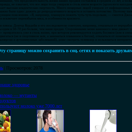
имание, что продолжительность жизни наших предков составляла в среднем 25 лет, а боль
 правда, не означает, что все люди тогда умирали в столь юном возрасте (археологи находил
ает высокая младенческая смертность. Много пещерных людей умирало от инфекционных бо
 важно было одно: дожить до репродуктивного возраста и оставить потомство. Поэтому пал
едующим поколениям. «Я, например, планирую пожить чуть-чуть подольше, — смеется Джоа
з исключает переизбыток мяса, в особенности красного.
ои плюсы. Доктор Кордейн и его последователи советуют, например, отказаться от перерабо
ы едим в 50-70 раз больше, чем наши предки. Сторонниками меню каменного века движет 
о» превратилось уже в стиль жизни, при котором рекомендуется ходить босиком (или в спец
игаться (не в спортивном зале, а заниматься плаванием и бегом), отказаться от помешатель
аллергии и аутоиммунных заболеваний), реже смотреть телевизор и пользоваться интернето
ту страницу можно сохранить в соц. сетях и показать друзья
нь
|
Просмотров
: 2078
наше здоровье
молоко — мутанты
одуктов
спользуют молоко уже 7000 лет