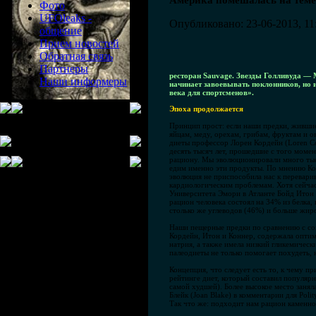
Америка помешалась на теме
Фото
UFOleaks -
Опубликовано: 23-06-2013, 11
общение
Прием новостей
Обратная связь
Партнеры
ресторан Sauvage. Звезды Голливуда — 
Наши информеры
начинает завоевывать поклонников, но 
века для спортсменов».
Эпоха продолжается
Принцип прост: если наши предки, жившие в
яйцам, меду, орехам, грибам, фруктам и 
диеты профессор Лорен Кордейн (Loren Cor
десять тысяч лет, прошедшие с того момен
рациону. Мы эволюционировали много тыся
едим именно эти продукты. По мнению Кор
эволюция не приспособила нас к перевари
кардиологическим проблемам. Хотя сейчас
Университета Эмори в Атланте Бойд Итон 
рацион человека состоял на 34% из белка,
столько же углеводов (46%) и больше жир
Наши пещерные предки по сравнению с сов
Кордейн, Итон и Коннер, содержала оптим
натрия, а также имела низкий гликемическ
палеодиеты не только помогает похудеть, 
Концепция, что следует есть то, к чему п
рейтинге диет, который составил популяр
самой худшей). Более высокое место заня
Блейк (Joan Blake) в комментарии для Pol
Так что же: подходит нам рацион каменног