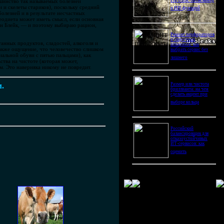
Pro Ultra: битва камер
шинство так называемых болезней
и и скелеты стариков), поскольку средний
и ИИ-функций
лезней и в результате несчастных
еодиета может иметь смысл, если основная
н Блейк, — и поэтому выбираю рацион,
Ремонт перфораторов
и сварочных
танных продуктов, сладостей, алкоголя и
аппаратов: как
также ощущение, что человечество слишком
выбрать сервис без
иальной обуви с пятью пальцами), как
лишнего
ства на чистоте (которая может,
м. Это наверняка никому не повредит.
м.
Размер или чистота
бриллианта: на чем
сделать акцент при
выборе кольца
Российский
балансировщик для
отказоустойчивых
ИТ-сервисов: как
оценить