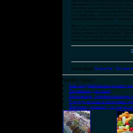
Противники палеодиеты обращают также вн
цивилизации дает о себе знать позже. Это,
показатель продолжительности жизни сниж
случаев. Однако с точки зрения эволюции
цель организма — передать свои гены сл
способствующий долголетию». А он как ра
Конечно, в палеолитической диете есть св
ограничить употребление соли, которой м
далеко оторвалось от своих корней. «Пале
можно чаще общаться с природой, много дв
например, способствовать возникновению 
Э
Категория
:
Новости
/
Pro жиз
Читайте также:
Как полуфабрикаты влияют на 
Витамины для секса
Европейцы, переваривающие 
О вреде молока и молочных пр
Впервые доказано, что люди и