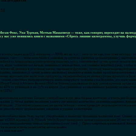
 палеодиеты
:11
Меган Фокс, Ума Турман, Мэттью Макконехи — тоже, как говорят, переходят на палеод
и у нас уже появились книги с названиями «Сбрось лишние килограммы, улучшь форму
 эпоху палеолита (2,6 миллиона — 8000 лет до н.э.), чего-то не ели, нам тоже не стоит эт
овощам, «нет» — всем молочным и злаковым продуктам (включая цельнозерновые), картофелю
dain) из Колорадского университета полагает, что с генетической точки зрения человек ос
та, когда человечество начало заниматься земледелием, это слишком короткий срок, чтобы
челетий, питаясь в основном мясом, овощами и фруктами, поэтому наша пищеварительная 
дейна, внезапное (с точки зрения эволюции) введение в меню новых продуктов негативно 
ванию зерновых или молочных продуктов, их переизбыток на наших столах приводят к боле
 самым известным популяризатором меню пещерного человека стал Кордейн, эта идея появи
(Boyd Eaton) и Мелвин Коннер (Melvin Konner) доказывали пользу диеты древних предков. 
 на 45% из углеводов и на 21% из жиров. Для сравнения: в современном рационе поляков го
ов (32%).
ременными жителями Польши употребляли в три раза больше клетчатки и в пять раз больше
альное (с точки зрения эволюции нашего организма) количество полиненасыщенных жирных 
ий индекс. В качестве доказательства своих тезисов ученые приводят результаты исследован
но способствует нормализации давления и уровня холестерина.
риспособлено наше тело, звучит убедительно и помогает продавать миллионы книг. Однако с
ный в США журнал U.S. News & World Report палеодиета заняла предпоследнее 28 место (п
ла даже неоднозначная теория сыроедения («raw food»). Пресс-секретарь влиятельной Аме
ityka назвала основы палеодиеты лженаучными.
о века или нет?