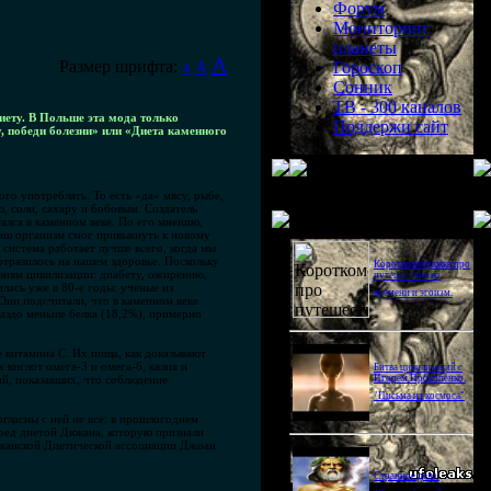
Форум
Мониторинг
планеты
A
Размер шрифта:
A
Гороскоп
A
Сонник
ТВ - 300 каналов
иету. В Польше эта мода только
Поддержи сайт
, победи болезни» или «Диета каменного
ого употреблять. То есть «да» мясу, рыбе,
, соли, сахару и бобовым. Создатель
Последнее видео
тался в каменном веке. По его мнению,
 наш организм смог привыкнуть к новому
система работает лучше всего, когда мы
отразилось на нашем здоровье. Поскольку
Короткометражка про
зням цивилизации: диабету, ожирению,
путешествия во
лась уже в 80-е годы: ученые из
времени и эгоизм.
Они подсчитали, что в каменном веке
раздо меньше белка (18,2%), примерно
 витамина C. Их пища, как доказывают
кислот омега-3 и омега-6, калия и
Битва цивилизаций с
ий, показавших, что соблюдение
Игорем Прокопенко.
"Письма из космоса"
огласны с ней не все: в прошлогоднем
еред диетой Дюкана, которую признали
риканской Диетической ассоциации Джоан
Странное дело.