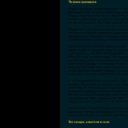
Человек изменился
Первая проблема, которая возникает в от
предположения на основе найденных археол
Однако известно не так много. Боле того,
данные о количестве овощей в структуре п
до сих пор казалось. Вдобавок недавно уч
Вторая проблема популяризаторов палеоди
Многочисленные исследования демонстрир
Висконсинскго университета Джона Хоукса 
хотя бы отчасти к рациону, включающему 
Выразительным примером может служить ус
людей, выйдя из грудного возраста, утрач
пить молоко, а уже 3000 лет назад лакто
95%). Почему так получилось? Из-за ранне
переваривает лишь 1% китайцев. Зато у м
количества алкоголя, это отвращает людей
крахмала (большое количество которого со
представителей народов, в рационе котор
которому они легко переваривают этот уг
У последователей палеолитического стиля
предки). Во-первых, доступное в магазинах
мамонтов. В мясе диких животных очень
отвечают за развитие сердечно-сосудистых
Кроме того рацион пещерных людей был бе
каменном веке люди проводили так много 
предостерегает от исключения из меню це
Как же быть с исследованиями, которые д
маленьких группах (например, 10 и 14 че
помогает похудеть или снизить давление,
Без сахара, алкоголя и соли