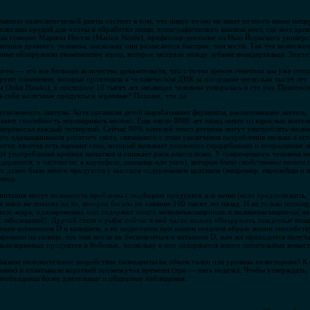
ношении палеолитической диеты состоит в том, что никто точно не знает точного меню пе
огами орудий для охоты и обработки пищи, топографического анализа мест, где жил древни
 как говорит Марион Нестле (Marion Nestle), профессор-диетолог из Нью-Йоркского универ
итания древнего человека, поскольку они разлагаются быстрее, чем кости. Так что возможн
еные обнаружили окаменевшее зерно, которое застряло между зубами неандертальца. Значит,
еты — это все большее количество доказательств, что с точки зрения генетики мы уже отош
уют изменения, которые произошли в человеческом ДНК за последние несколько тысяч лет
(John Hawks), в последние 10 тысяч лет эволюция человека ускорилась в сто раз. Приспос
в себя молочные продукты и зерновые? Похоже, что да.
вояемость лактозы. Хотя организм детей вырабатывает ферменты, расщепляющие лактозу, 
ивают способность переваривать молоко. Еще около 8000 лет назад никто из взрослых жите
зу переносил каждый четвертый. Сейчас 80% жителей этого региона могут употреблять мол
го одомашнивания рогатого скота, связанного с этим увеличения потребления молока и ест
ногих азиатов есть вариант гена, который вызывает усиленное сердцебиение и покраснение 
 от употребления крепких напитков и снижает риск алкоголизма. У современного человека н
держится, в частности, в картофеле, пшенице или рисе), которые были свойственны нашим 
ых давно было много продуктов с высоким содержанием крахмала (например, европейцы и яп
левод.
 питания могут возникнуть проблемы с подбором продуктов для меню (если предположить, 
 мясо не похоже на то, которое бегало по саванне 100 тысяч лет назад. И не только потому
 мало жира, одновременно оно содержит много мононенасыщенных и полиненасыщенных жи
 заболеваний). Другой стала и рыба: сейчас в ней часто можно обнаружить токсичные веще
ден витамином D и кальцием, а их недостаток при нашем оседлом образе жизни способств
времени на солнце, что они могли не беспокоиться о витамине D, нам же приходится получ
льнозерновых продуктов и бобовых, поскольку в них содержится много питательных вещест
оказали положительное воздействие палеодиеты на объем талии или уровень холестерина? 
ловек) и охватывали короткий промежуток времени (три — пять недель). Чтобы утверждать
 необходимы более длительные и обширные наблюдения.