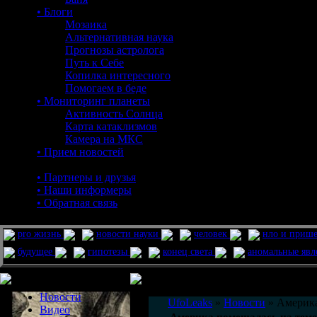
• Блоги
Мозаика
Альтернативная наука
Прогнозы астролога
Путь к Себе
Копилка интересного
Помогаем в беде
• Мониторинг планеты
Активность Солнца
Карта катаклизмов
Камера на МКС
• Прием новостей
• Партнеры и друзья
• Наши информеры
• Обратная связь
pro жизнь
новости науки
человек
нло и приш
будущее
гипотезы
конец света
аномальные яв
Меню сайта
Информация
Комментировать статьи на сайте 
Новости
UfoLeaks
»
Новости
» Америка
Видео