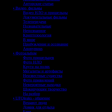
Авторские статьи
• Видео, фильмы
Видео НЛО и пришельцы
Документальные фильмы
Телепередачи
Познавательные
Непознанное
Криптозоология
В мире
Пробуждение и осознание
Anonymous
• Фотоальбом
Фото пришельцев
Фото НЛО
Круги на полях
Мегалиты и артефакты
Неизвестные существа
Фото привидений
Невероятные находки
Шокирующее творчество
На разбор
• UFOleaks - общение
Вещают люди
Домик для отдыха
Баня