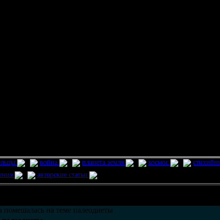
ельцы
война
планета земля
космос
стихийн
ления
авторские статьи
возможно только в течении
30
дней со дня публикации.
 помешалась на теме палеодиеты