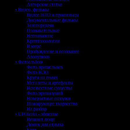
Авторские статьи
• Видео, фильмы
Видео НЛО и пришельцы
Документальные фильмы
Телепередачи
Познавательные
Непознанное
Криптозоология
В мире
Пробуждение и осознание
Anonymous
• Фотоальбом
Фото пришельцев
Фото НЛО
Круги на полях
Мегалиты и артефакты
Неизвестные существа
Фото привидений
Невероятные находки
Шокирующее творчество
На разбор
• UFOleaks - общение
Вещают люди
Домик для отдыха
Баня