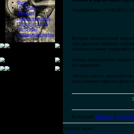
Япония и мир на пороге ядер
Фото
UFOleaks -
Опубликовано: 19-08-2013, 20
общение
Прием новостей
Обратная связь
Партнеры
Наши информеры
Ветеран американской ядерно
при удалении ядерных стержн
штатном режиме управляются
Теперь ликвидаторам аварии 
последствиям.
Эксперт описал журналистам в
быть намного тяжелее фукуси
Э
Категория
:
Новости
/
Будущее
Читайте также:
Японцы проводят учения по п