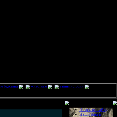
ые бедствия
животные
тайны истории
Разделы
Поиск по сайту
Наши блоги