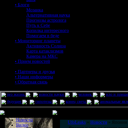
• Блоги
Мозаика
Альтернативная наука
Прогнозы астролога
Путь к Себе
Копилка интересного
Помогаем в беде
• Мониторинг планеты
Активность Солнца
Карта катаклизмов
Камера на МКС
• Прием новостей
• Партнеры и друзья
• Наши информеры
• Обратная связь
pro жизнь
новости науки
человек
нло и приш
будущее
гипотезы
конец света
аномальные яв
Меню сайта
Информация
Комментировать статьи на сайте 
Новости
UfoLeaks
»
Новости
» Япония 
Видео