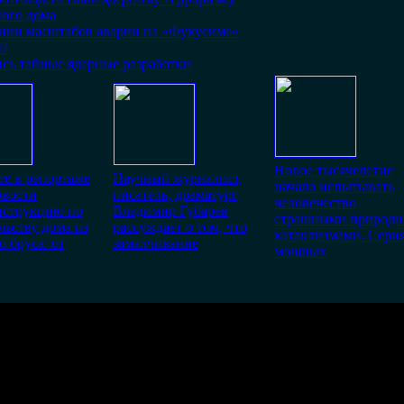
ного дома
ании масштабов аварии на «Фукусиме»
й?
сь тайные ядерные разработки
Новое тысячелетие
е в репортаже
Научный журналист,
начало испытывать
вости
писатель, драматург
человечество
нструкцию по
Владимир Губарев
страшными природ
льству дома из
рассуждает о том, что
катаклизмами. Сери
о бруса: от
замалчивание
мощных