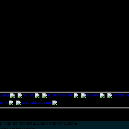
ельцы
война
планета земля
космос
стихийн
ления
авторские статьи
возможно только в течении
30
дней со дня публикации.
и мир на пороге ядерного армагеддона