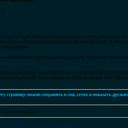
ного армагеддона
:19
й отрасли Арни Гундерсен высказал свое мнение: «Им придется 
ей». Тошио Кимура, проработавший на станции более 11 лет расс
 компьютером.
все манипуляции придется делать вручную, что может привест
озможные риски, заявив, что если что-то пойдет не так, то пос
мской аварии 2011 года и аварии на Чернобыльской АЭС 1986 го
ту страницу можно сохранить в соц. сетях и показать друзья
|
Просмотров
: 2281
ротиводействию ядерному терроризму