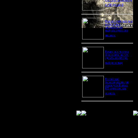
Pro Ultra: битва камер
и ИИ-функций
Ремонт перфораторов
и сварочных
аппаратов: как
выбрать сервис без
лишнего
Размер или чистота
бриллианта: на чем
сделать акцент при
выборе кольца
Российский
балансировщик для
отказоустойчивых
ИТ-сервисов: как
оценить