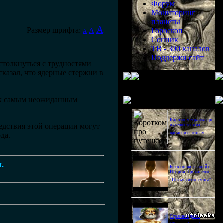
Форум
Мониторинг
планеты
A
Размер шрифта:
A
Гороскоп
A
Сонник
ТВ - 300 каналов
Поддержи сайт
столкнуться с трудностями
казал, что ядерные стержни в
Последнее видео
и к самым неожиданным
Короткометражка про
ледствия этой операции могут
путешествия во
времени и эгоизм.
да.
м.
Битва цивилизаций с
Игорем Прокопенко.
"Письма из космоса"
Странное дело.