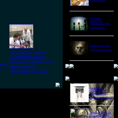
"Стрелы богов"
Секретные
территории.
"Пришельцы. Дверь
во Вселенную"
Обманутые наукой.
"Исцеление смертью"
Российские ученые
исследовали пробы
аэрозолей, взятых после
ными
аварии на АЭС
я
«Фукусима-1». По их
Новое в блогах
Как выбрать
снотворное для
восстановления
режима после отпуска
Samsung Galaxy S26
Ultra vs Xiaomi 16