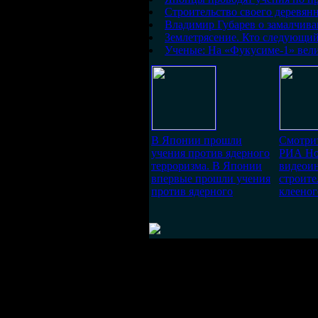
Строительство своего деревян
Владимир Губарев о замалчив
Землетрясение. Кто следующи
Ученые: На «Фукусиме-1» вели
В Японии прошли
Смотрит
учения против ядерного
РИА Но
терроризма. В Японии
видеои
впервые прошли учения
строите
против ядерного
клееног