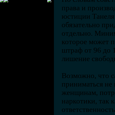
права и произв
юстиции Танеля
обязательно при
отдельно. Миним
которое может п
штраф от 96 до 
лишение свободы
Возможно, что 
приниматься не 
женщинам, потр
наркотики, так 
ответственность