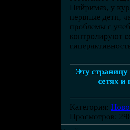
Пийримяэ, у ку
нервные дети, ч
проблемы с учеб
контролируют се
гиперактивност
Эту страницу 
сетях и 
Категория
:
Ново
Просмотров
: 29