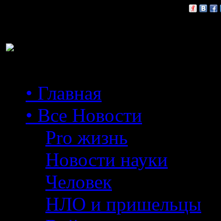
Расскажи друзьям:
• Главная
• Все Новости
Pro жизнь
Новости науки
Человек
НЛО и пришельцы