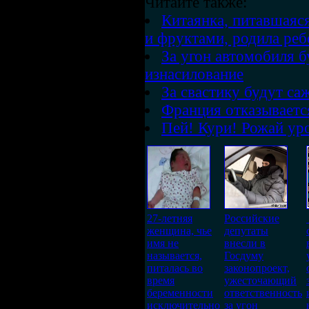
Читайте также:
Китаянка, питавшаяс
и фруктами, родила реб
За угон автомобиля б
изнасилование
За свастику будут саж
Франция отказывается
Пей! Кури! Рожай ур
27-летняя
Российские
женщина, чье
депутаты
имя не
внесли в
называется,
Госдуму
питалась во
законопроект,
время
ужесточающий
беременности
ответственность
исключительно
за угон