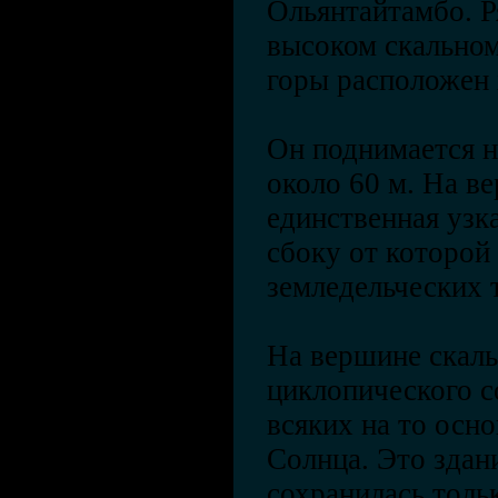
Ольянтайтамбо. Р
высоком скально
горы расположен 
Он поднимается н
около 60 м. На в
единственная узк
сбоку от которой 
земледельческих 
На вершине скалы
циклопического с
всяких на то осн
Солнца. Это здан
сохранилась тольк