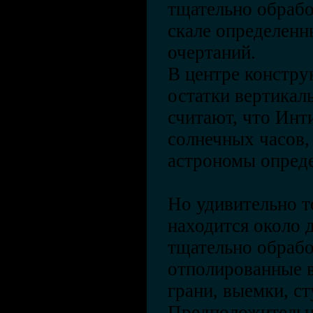
тщательно обрабо
скале определенн
очертаний.
В центре констр
остатки вертикал
считают, что Инт
солнечных часов,
астрономы опреде
Но удивительно т
находится около 
тщательно обраб
отполированные 
грани, выемки, ст
Предположительн