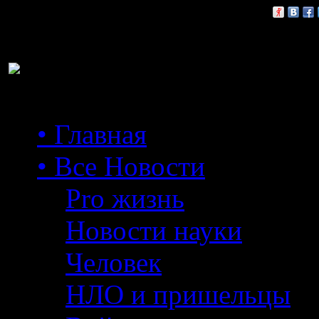
Расскажи друзьям:
• Главная
• Все Новости
Pro жизнь
Новости науки
Человек
НЛО и пришельцы