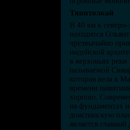
огромные моноли
Тянитолкай
В 40 км к северо-
находится Ольян
чрезвычайно при
индейской архите
в верховьях реки
называемой Свящ
которая вела к М
времени памятник
хорошо. Совреме
на фундаментах и
доиспанскую план
является главной