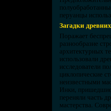
полуобработанны
перуанцы использ
Загадки древни
Поражает беспре
разнообразие стр
архитектурных те
использовали дре
исследователи по
циклопические с
неизвестными мас
Инки, пришедшие 
переняли часть д
мастерства. Сов