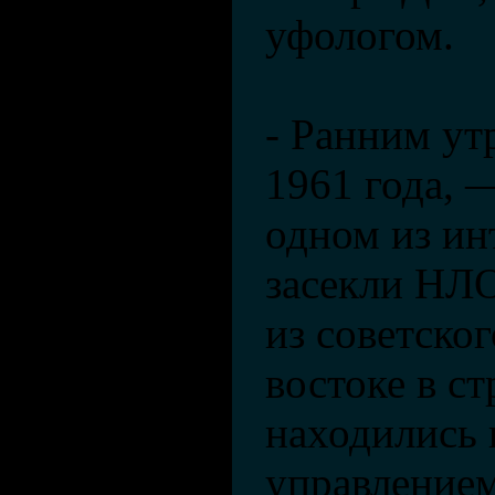
уфологом.
- Ранним ут
1961 года, 
одном из ин
засекли НЛО
из советског
востоке в ст
находились
управлени