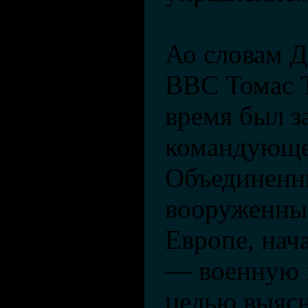
Ао словам 
ВВС Томас Т
время был з
командующ
Объединен
вооруженны
Европе, нач
— военную 
целью выясн