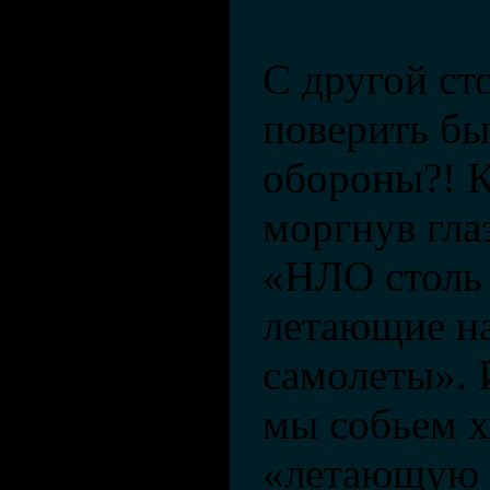
С другой с
поверить б
обороны?! 
моргнув гла
«НЛО столь 
летающие н
самолеты». 
мы собьем х
«летающую т