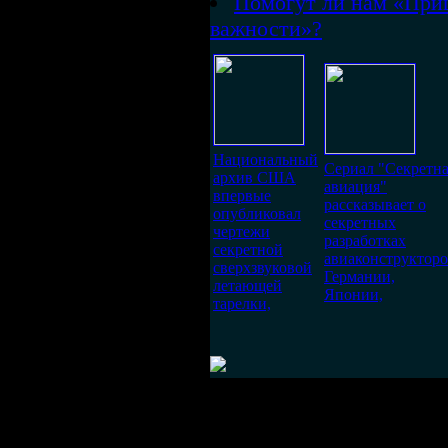
Помогут ли нам «При
важности»?
Национальный
Сериал "Секретн
архив США
авиация"
впервые
рассказывает о
опубликовал
секретных
чертежи
разработках
секретной
авиаконструктор
сверхзвуковой
Германии,
летающей
Японии,
тарелки,