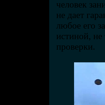
человек зан
не дает гара
любое его з
истиной, не
проверки.