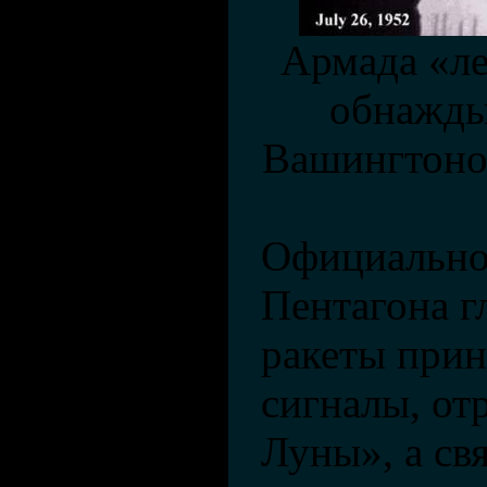
Армада «л
обнажды
Вашингтоно
Официально
Пентагона гл
ракеты при
сигналы, от
Луны», а свя