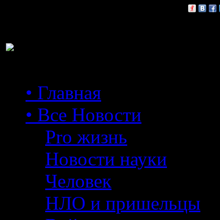
Расскажи друзьям:
• Главная
• Все Новости
Pro жизнь
Новости науки
Человек
НЛО и пришельцы