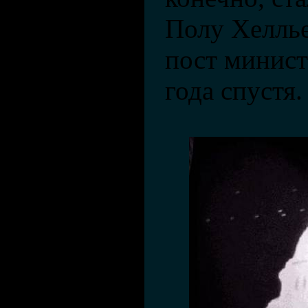
Полу Хеллье
пост минист
года спустя.