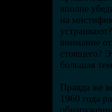
вполне убед
на мистифик
устраивают?
внимание от
стоящего? Э
большая тем
Правда же во
1960 года р
обнаружени