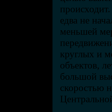
происходит.
едва не нач
меньшей мер
передвижен
круглых и м
объектов, л
большой выс
скоростью н
Центрально