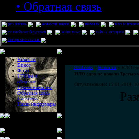
• Обратная связь
pro жизнь
новости науки
человек
нло и приш
стихийные бедствия
животные
тайны истории
авторские статьи
Меню сайта
Информация
Комментировать статьи на сайте 
Новости
публикации.
Видео
UfoLeaks
»
Новости
» НЛО едв
Фото
НЛО едва не начали Третью 
UFOleaks -
общение
Опубликовано: 15-01-2014, 10
Прием новостей
Раз
Обратная связь
Партнеры
Наши информеры