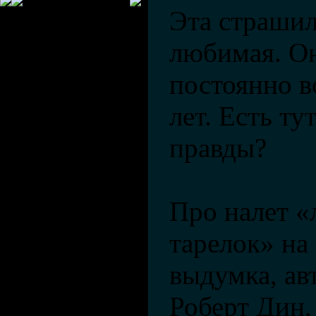
Эта страшил
любимая. Он
постоянно в
лет. Есть ту
правды?
Про налет 
тарелок» на
выдумка, ав
Роберт Дин,