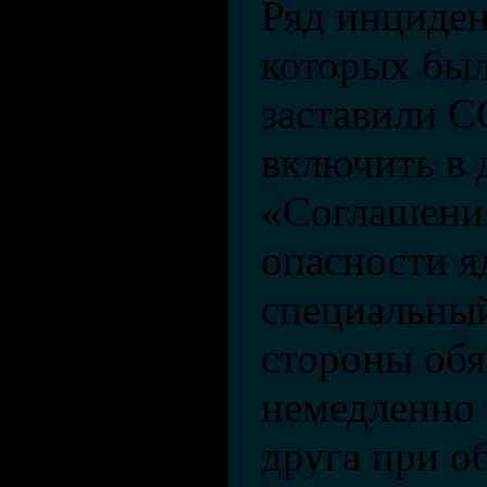
Ряд инциден
которых бы
заставили 
включить в 
«Соглашени
опасности 
специальный
стороны обя
немедленно 
друга при о