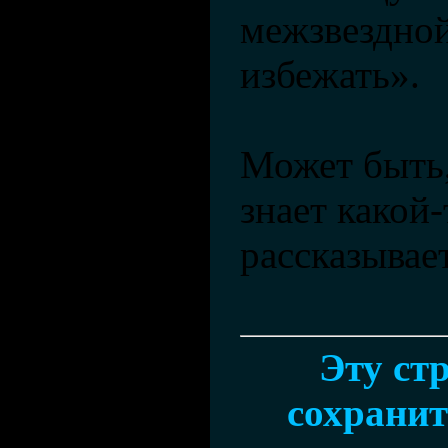
межзвездной
избежать».
Может быть,
знает какой-
рассказывает
Эту ст
сохранить