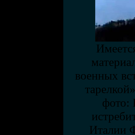
Имеетс
материал
военных вс
тарелкой»
фото:
истреби
Италии 