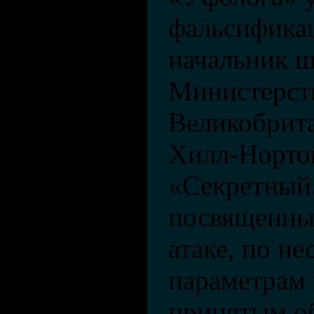
фальсифика
начальник ш
Министерст
Великобрит
Хилл-Нортон
«Секретный»
посвященны
атаке, по н
параметрам 
принятым о