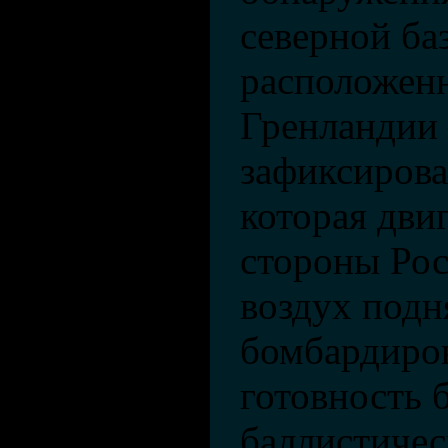
северной б
расположен
Гренландии
зафиксирова
которая дви
стороны Рос
воздух подн
бомбардиро
готовность 
баллистичес