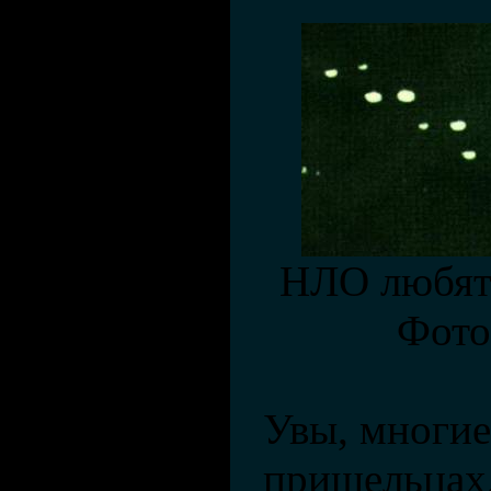
НЛО любят 
Фото
Увы, многие
пришельцах,