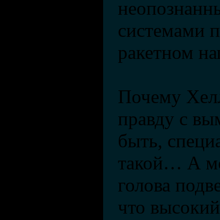
неопознанн
системами 
ракетном на
Почему Хел
правду с в
быть, специ
такой… А мо
голова подве
что высокий