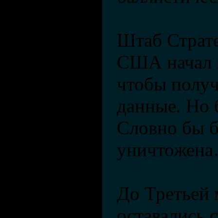
Штаб Страт
США начал 
чтобы получ
данные. Но б
Словно бы 
уничтожен
До Третьей
оставались 