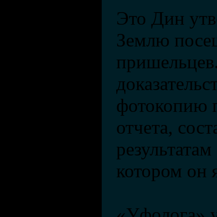
Это Дин утв
Землю посе
пришельцев.
доказательс
фотокопию 
отчета, сос
результатам 
котором он 
«Уфолога» у