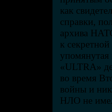
как свидете
справки, по
архива НАТО
к секретной
упомянутая
«ULTRA» де
во время Вт
войны и ник
НЛО не име